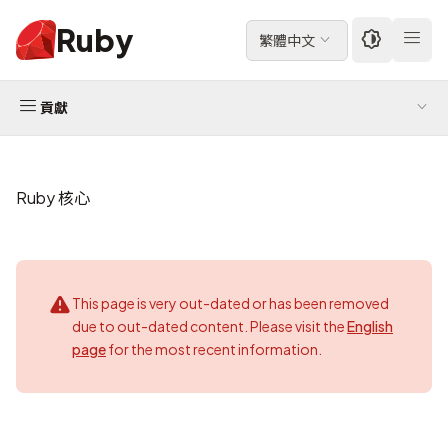
Ruby
繁體中文
貢獻
Ruby 核心
This page is very out-dated or has been removed
due to out-dated content. Please visit the
English
page
for the most recent information.