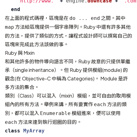
"http://www."
+
engine
.
downcase
+
".com
end
在上面的程式碼裡，區塊是在
之間。其中
do ... end
方法給區塊提供一個字串陣列。Ruby 中還有許多其他
map
的方法，提供了類似的方式，讓程式設計師可以撰寫自己的
區塊來完成此方法該做的事。
Ruby 與 Mixin
和其他許多的物件導向語言不同，Ruby 故意的只提供單繼
承（single inheritance）。但 Ruby 提供模組(module) 的
觀念(在 Objective-C 中稱為 Categories)。 Module 是許
多方法的集合。
類別（Class）可以混入（mixin）模組，並可自由的取用模
組內的所有方法。舉例來講，所有要實作
方法的類
each
別，都可以混入
模組進來，便可以使用
Enumerable
方法來達到執行迴圈的目的。
each
class
MyArray