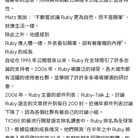
性。
Matz 常說： “不斷嘗試讓 Ruby 更為自然，而不是簡單”，
就像生活一樣。
除此之外，他還提到:
1
Ruby 像人體一樣，外表看似簡單，卻有著複雜的內裡
。
Ruby 的成長
自從在 1995 年公開發表以來，Ruby 在全球吸引了許多忠
誠的支持者。2006 年，Ruby 被廣泛的接受。各大城市都
有活躍的使用者社群，並舉辦了許許多多場場爆滿的研討
會。
2006 年，Ruby 主要的
郵件列表：Ruby-Talk
上，討論
Ruby 語言的文章爬升到每日 200 封。近幾年郵件列表討論
下降了，因為各個社群有著自己的討論小組。
TIOBE 的最流行開發語言排名調查
中，Ruby 排名為全球第
13。根據這樣的成長情況，他們預測 “在半年之中 Ruby 將
會進入最受歡迎的第 10 名.” 有越來越多受歡迎的軟體，如