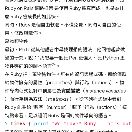
Ruby on Rails
網路框架 是使用 Ruby 撰寫而成，也是為什
麼 Ruby 會成長的如此快。
同時，Ruby 是個
自由軟體
。不僅免費，同時可自由的使
用、修改與散佈。
萬物即物件
最初，Matz 從其他語言中尋找理想的語法。他回憶起曾做
過的研究，說：“我想要一個比 Perl 更強大、比 Python 更
2
物件導向的的腳本語言
”。
在 Ruby 裡，萬物皆物件。所有的資訊與程式碼，都給傳遞
給物件擁有的屬性（properties）與行為（actions）。物
件導向程式設計中稱屬性為
實體變數
（
instance variables
）而行為稱為
方法
（
methods
）。從下列程式碼中看到
Ruby 能夠給 “數字（number）” 賦予 “行為（actions）” 這
特點來看，足以證明 Ruby 是個純物件導向的語言。
5
.
times
{
print
"We *love* Ruby -- it's out
許多的語言裡，數字與其他的原生資料型態（primitive