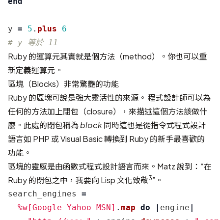
end
y
=
5
.
plus
6
# y 等於 11
Ruby 的運算元其實就是個方法（method）。你也可以重
新定義運算元。
區塊（Blocks）非常驚艷的功能
Ruby 的區塊可說是強大靈活性的來源。 程式設計師可以為
任何的方法加上閉包（closure），來描述這個方法該做什
麼。此處的閉包稱為
block
同時這也是從指令式程式設計
語言如 PHP 或 Visual Basic 轉換到 Ruby 的新手最喜歡的
功能。
區塊的靈感是由函數式程式設計語言而來。Matz 說到：“在
3
Ruby 的閉包之中，我要向 Lisp 文化致敬
”。
search_engines
=
%w[Google Yahoo MSN]
.
map
do
|
engine
|