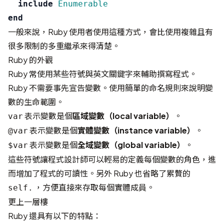
include
Enumerable
end
一般來說，Ruby 使用者使用這種方式，會比使用複雜且有
很多限制的多重繼承來得清楚。
Ruby 的外觀
Ruby 常使用某些符號與英文關鍵字來輔助撰寫程式。
Ruby 不需要事先宣告變數。使用簡單的命名規則來說明變
數的生命範圍。
表示變數是個
區域變數（local variable）
。
var
表示變數是個
實體變數（instance variable）
。
@var
表示變數是個
全域變數（global variable）
。
$var
這些符號讓程式設計師可以輕易的定義每個變數的角色，進
而增加了程式的可讀性。另外 Ruby 也省略了累贅的
，方便直接來存取每個實體成員。
self.
更上一層樓
Ruby 還具有以下的特點：