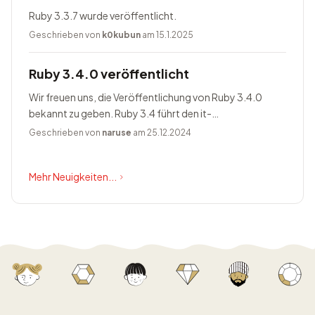
Ruby 3.3.7 wurde veröffentlicht.
Geschrieben von
k0kubun
am 15.1.2025
Ruby 3.4.0 veröffentlicht
Wir freuen uns, die Veröffentlichung von Ruby 3.4.0
bekannt zu geben. Ruby 3.4 führt den it-
Blockparameter ein, ändert Prism zum Standardparser,
Geschrieben von
naruse
am 25.12.2024
bietet Happy Eyeballs Version...
Mehr Neuigkeiten...