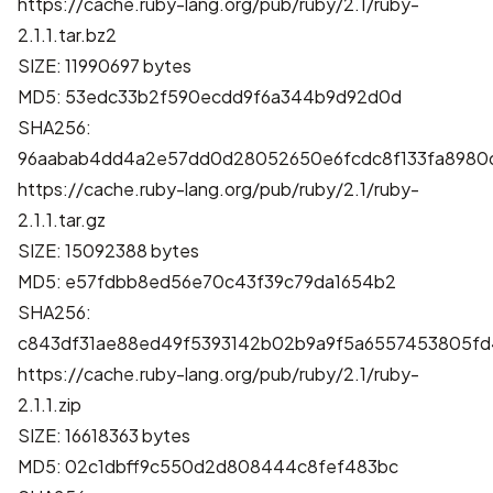
https://cache.ruby-lang.org/pub/ruby/2.1/ruby-
2.1.1.tar.bz2
SIZE: 11990697 bytes
MD5: 53edc33b2f590ecdd9f6a344b9d92d0d
SHA256:
96aabab4dd4a2e57dd0d28052650e6fcdc8f133fa8980d
https://cache.ruby-lang.org/pub/ruby/2.1/ruby-
2.1.1.tar.gz
SIZE: 15092388 bytes
MD5: e57fdbb8ed56e70c43f39c79da1654b2
SHA256:
c843df31ae88ed49f5393142b02b9a9f5a6557453805fd
https://cache.ruby-lang.org/pub/ruby/2.1/ruby-
2.1.1.zip
SIZE: 16618363 bytes
MD5: 02c1dbff9c550d2d808444c8fef483bc