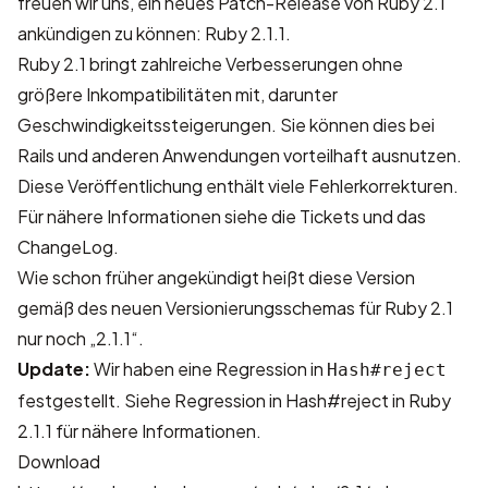
freuen wir uns, ein neues Patch-Release von Ruby 2.1
ankündigen zu können: Ruby 2.1.1.
Ruby 2.1 bringt zahlreiche Verbesserungen ohne
größere Inkompatibilitäten mit, darunter
Geschwindigkeitssteigerungen. Sie können dies bei
Rails und anderen Anwendungen vorteilhaft ausnutzen.
Diese Veröffentlichung enthält viele Fehlerkorrekturen.
Für nähere Informationen siehe die
Tickets
und das
ChangeLog
.
Wie schon
früher angekündigt
heißt diese Version
gemäß des neuen Versionierungsschemas für Ruby 2.1
nur noch „2.1.1“.
Update:
Wir haben eine Regression in
Hash#reject
festgestellt. Siehe
Regression in Hash#reject in Ruby
2.1.1
für nähere Informationen.
Download