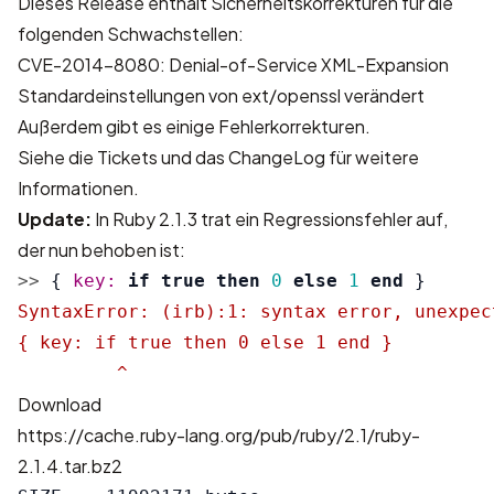
Dieses Release enthält Sicherheitskorrekturen für die
folgenden Schwachstellen:
CVE-2014-8080: Denial-of-Service XML-Expansion
Standardeinstellungen von ext/openssl verändert
Außerdem gibt es einige Fehlerkorrekturen.
Siehe die
Tickets
und das
ChangeLog
für weitere
Informationen.
Update:
In Ruby 2.1.3 trat ein Regressionsfehler auf,
der nun behoben ist:
>>
{
key: 
if
true
then
0
else
1
end
}
SyntaxError: (irb):1: syntax error, unexpec
{ key: if true then 0 else 1 end }

         ^
Download
https://cache.ruby-lang.org/pub/ruby/2.1/ruby-
2.1.4.tar.bz2