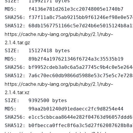
SIZE:   11992171 bytes

MD5:    f4136e781d261e3cc20748005e1740b7

SHA256: f37f11a8c75ab9215bb9f61246ef98e0e57
https://cache.ruby-lang.org/pub/ruby/2.1/ruby-
2.1.4.tar.gz
SIZE:   15127418 bytes

MD5:    89b2f4a197621346f6724a3c35535b19

SHA256: bf9952cdeb3a0c6a5a27745c9b4c0e5e264
https://cache.ruby-lang.org/pub/ruby/2.1/ruby-
2.1.4.tar.xz
SIZE:   9392500 bytes

MD5:    99aa2b01240d91edaecc2fc9d8254e44

SHA256: e1cc5cbbcaa8644e282f04763d96057ddd6