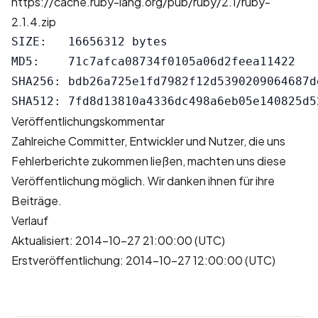
https://cache.ruby-lang.org/pub/ruby/2.1/ruby-
2.1.4.zip
SIZE:   16656312 bytes

MD5:    71c7afca08734f0105a06d2feea11422

SHA256: bdb26a725e1fd7982f12d5390209064687d
Veröffentlichungskommentar
Zahlreiche Committer, Entwickler und Nutzer, die uns
Fehlerberichte zukommen ließen, machten uns diese
Veröffentlichung möglich. Wir danken ihnen für ihre
Beiträge.
Verlauf
Aktualisiert: 2014-10-27 21:00:00 (UTC)
Erstveröffentlichung: 2014-10-27 12:00:00 (UTC)