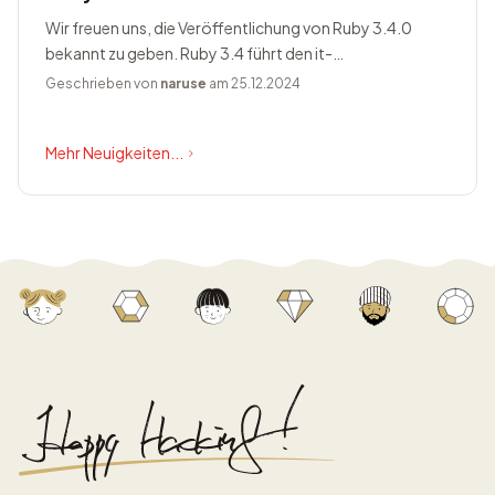
Wir freuen uns, die Veröffentlichung von Ruby 3.4.0
bekannt zu geben. Ruby 3.4 führt den it-
Blockparameter ein, ändert Prism zum Standardparser,
Geschrieben von
naruse
am 25.12.2024
bietet Happy Eyeballs Version...
Mehr Neuigkeiten...