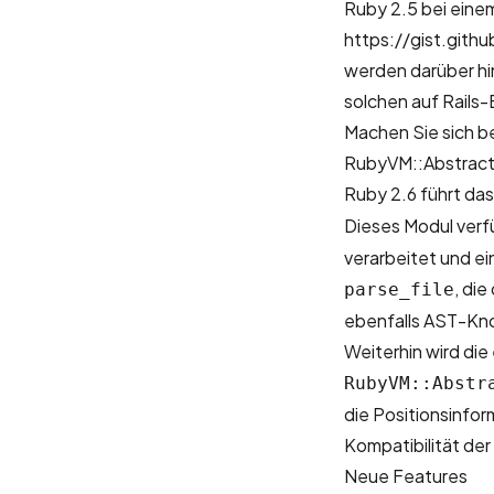
Ruby 2.5 bei eine
https://gist.gi
werden darüber h
solchen auf Rails-
Machen Sie sich be
RubyVM::Abstract
Ruby 2.6 führt da
Dieses Modul ver
verarbeitet und e
, di
parse_file
ebenfalls AST-Kno
Weiterhin wird die
RubyVM::Abstr
die Positionsinfo
Kompatibilität de
Neue Features