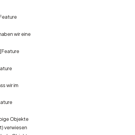
Feature
haben wir eine
[Feature
ature
ss wir im
eature
ebige Objekte
t) verwiesen