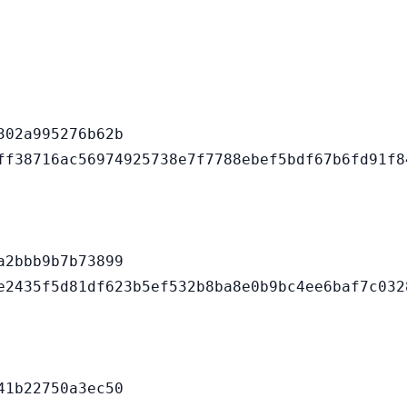
02a995276b62b

2bbb9b7b73899

1b22750a3ec50
