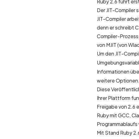
Ruby 2.6 führt ers
Der JIT-Compiler 
JIT-Compiler arbe
denn er schreibt 
Compiler-Prozess
von MJIT (von Wla
Um den JIT-Compil
Umgebungsvariab
Informationen übe
weitere Optionen
Diese Veröffentlic
Ihrer Plattform fu
Freigabe von 2.6 e
Ruby mit GCC, Cla
Programmablaufs v
Mit Stand Ruby 2.