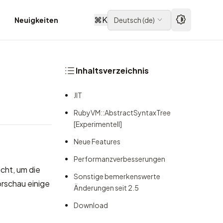
⌘
K
Neuigkeiten
Deutsch
(
de
)
Inhaltsverzeichnis
JIT
RubyVM::AbstractSyntaxTree
[Experimentell]
Neue Features
Performanzverbesserungen
cht, um die
Sonstige bemerkenswerte
orschau einige
Änderungen seit 2.5
Download