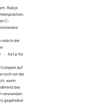
ern. Rubys
mmiersprachen,
hen C-
tionsweise
oder in der
en
für
y --help
-Compiler auf
me noch vor der
tzt, wenn
 während des
ht verwenden.
anz gegenüber