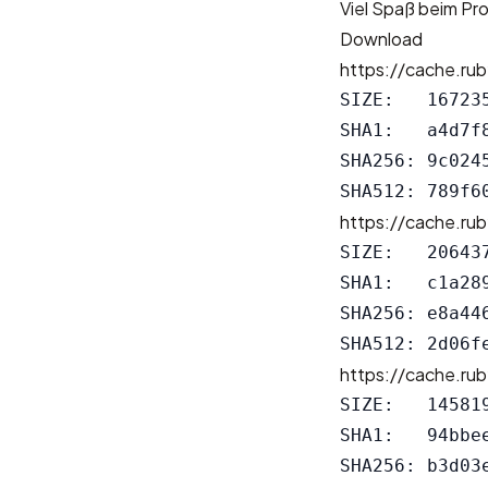
Viel Spaß beim Pr
Download
https://cache.rub
SIZE:   167235
SHA1:   a4d7f
SHA256: 9c024
https://cache.rub
SIZE:   206437
SHA1:   c1a28
SHA256: e8a44
https://cache.rub
SIZE:   145819
SHA1:   94bbe
SHA256: b3d03