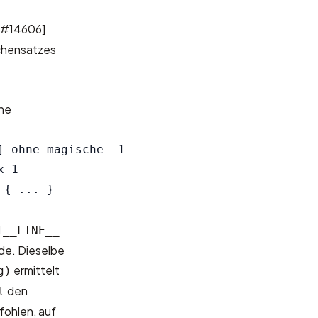
 #14606]
chensatzes
che
 ohne magische -1

 1

d
__LINE__
rde. Dieselbe
ermittelt
g)
den
l
fohlen, auf