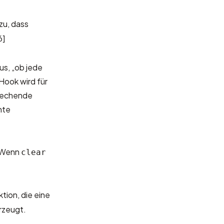
zu, dass
6]
us, „ob jede
Hook wird für
prechende
nte
. Wenn
clear
tion, die eine
rzeugt.