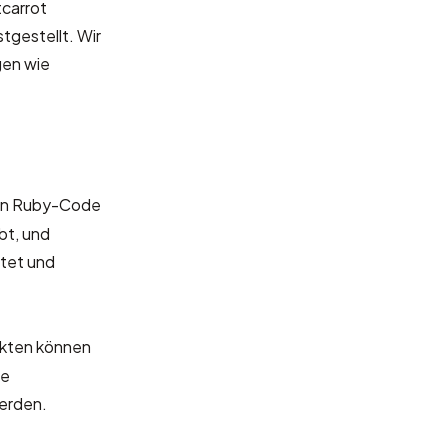
tcarrot
tgestellt. Wir
gen wie
nen Ruby-Code
bt, und
itet und
kten können
ne
werden.