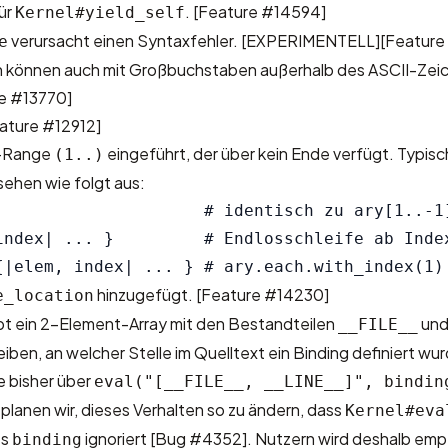
ür
.
[Feature #14594]
Kernel#yield_self
verursacht einen Syntaxfehler. [EXPERIMENTELL]
[Feature
e
können auch mit Großbuchstaben außerhalb des ASCII-Zei
e #13770]
ature #12912]
s-Range
eingeführt, der über kein Ende verfügt. Typis
(1..)
ehen wie folgt aus:
                     # identisch zu ary[1..-1]
index| ... }         # Endlosschleife ab Index
hinzugefügt.
[Feature #14230]
e_location
t ein 2-Element-Array mit den Bestandteilen
un
__FILE__
eiben, an welcher Stelle im Quelltext ein Binding definiert wu
e bisher über
eval("[__FILE__, __LINE__]", bindin
 planen wir, dieses Verhalten so zu ändern, dass
Kernel#eva
es
ignoriert
[Bug #4352]
. Nutzern wird deshalb emp
binding