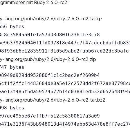
ogrammieren mit Ruby 2.6.0-rc2!
y-lang.org/pub/ruby/2.6/ruby-2.6.0-rc2.tar.gz
56 bytes

8c8c3584a60fe1a57d03d80162361fe3c78

5e96379246040f1fd0978f8e447e7f47cdccbdaffdb833
y-lang.org/pub/ruby/2.6/ruby-2.6.0-rc2.zip
47 bytes

98949d929dd952880f1c1c2bac2ef2609b4

6cf1f2ffc14483604de0a5e12c2578dd2f672ae87798ca
y-lang.org/pub/ruby/2.6/ruby-2.6.0-rc2.tar.bz2
98 bytes

e97de4955e67effb7f512c58300617a3a09

e471e3136f43bb948013d4f4974abb63d478e8ff7ec274