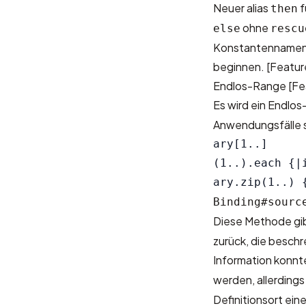
Neuer alias
f
then
ohne
else
rescu
Konstantennamen 
beginnen.
[Featur
Endlos-Range
[Fe
Es wird ein Endlo
Anwendungsfälle s
ary[1..]     
(1..).each {|
Binding#sourc
Diese Methode gib
zurück, die beschr
Information konnt
werden, allerdings
Definitionsort ein