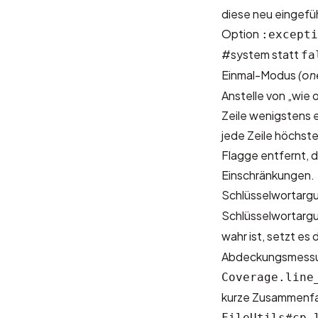
diese neu eingef
Option
:excepti
#system statt
fa
Einmal-Modus
(on
Anstelle von „wie 
Zeile wenigstens 
jede Zeile höchst
Flagge entfernt, 
Einschränkungen.
Schlüsselwortar
Schlüsselwortar
wahr ist, setzt es
Abdeckungsmessu
Coverage.line
kurze Zusammenfa
FileUtils#cp_