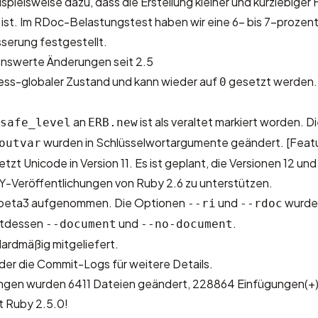
eispielsweise dazu, dass die Erstellung kleiner und kurzlebige
 ist. Im RDoc-Belastungstest haben wir eine 6- bis 7-prozen
erung festgestellt.
nswerte Änderungen seit 2.5
zess-globaler Zustand und kann wieder auf
gesetzt werden
0
an
ist als veraltet markiert worden. 
safe_level
ERB.new
wurden in Schlüsselwortargumente geändert.
[Feat
outvar
tzt Unicode in Version 11. Es ist geplant, die Versionen 12 und 
-Veröffentlichungen von Ruby 2.6 zu unterstützen.
beta3 aufgenommen. Die Optionen
und
wurden
--ri
--rdoc
ttdessen
und
.
--document
--no-document
ardmäßig mitgeliefert.
der die
Commit-Logs
für weitere Details.
ungen wurden
6411 Dateien geändert, 228864 Einfügungen(+)
t Ruby 2.5.0!