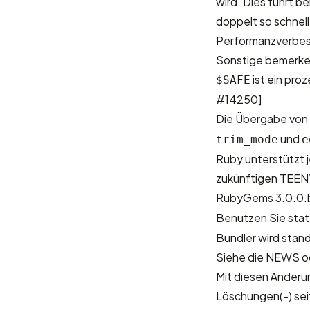
wird. Dies führt b
doppelt so schnell
Performanzverbess
Sonstige bemerke
ist ein pro
$SAFE
#14250]
Die Übergabe von
und
trim_mode
e
Ruby unterstützt je
zukünftigen TEENY
RubyGems 3.0.0.
Benutzen Sie sta
Bundler
wird stand
Siehe die
NEWS
o
Mit diesen Änder
Löschungen(-)
sei