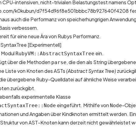
m CPU-intensiven, nicht-trivialen Belastungstest namens Op
thub.com/k0kubun/d7f54d96f8e501bbbc78b927640f4208
fes
inaus auch die Performanz von speicherhungrigen Anwendun
Basis verbessern.
reit für eine neue Ära von Rubys Performanz.
SyntaxTree [Experimentell]
s Modul
ein.
RubyVM::AbstractSyntaxTree
fügt über die Methoden
, die den als String übergebe
parse
ine Liste von Knoten des ASTs
(Abstract Syntax Tree)
zurückgi
e die übergebene Ruby-Quelldatei auf ähnliche Weise verarbe
ten zurückgibt.
 ebenfalls experimentelle Klasse
eingeführt. Mithilfe von
-Obje
actSyntaxTree::Node
Node
rmationen und Angaben über Kindknoten ermittelt werden. Ei
r Struktur von AST-Knoten kann derzeit nicht gewährleistet 