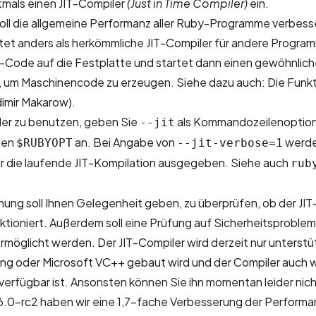
tmals einen JIT-Compiler
(Just in Time Compiler)
ein.
soll die allgemeine Performanz aller Ruby-Programme verbess
itet anders als herkömmliche JIT-Compiler für andere Progra
C-Code auf die Festplatte und startet dann einen gewöhnlic
, um Maschinencode zu erzeugen. Siehe dazu auch:
Die Funk
dimir Makarow)
.
er zu benutzen, geben Sie
als Kommandozeilenoption 
--jit
len
an. Bei Angabe von
werd
$RUBYOPT
--jit-verbose=1
r die laufende JIT-Kompilation ausgegeben. Siehe auch
rub
.
hung soll Ihnen Gelegenheit geben, zu überprüfen, ob der JIT
nktioniert. Außerdem soll eine Prüfung auf Sicherheitsproble
rmöglicht werden. Der JIT-Compiler wird derzeit nur unterstü
ng oder Microsoft VC++ gebaut wird und der Compiler auch
erfügbar ist. Ansonsten können Sie ihn momentan leider nic
6.0-rc2 haben wir eine 1,7-fache Verbesserung der Perform