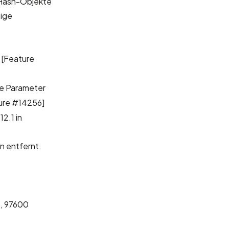
r Hash-Objekte
tige
.
[Feature
Die Parameter
ure #14256]
12.1 in
 entfernt.
, 97600