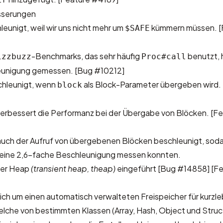
sserungen
eunigt, weil wir uns nicht mehr um
kümmern müssen.
[
$SAFE
-Benchmarks, das sehr häufig
benutzt, 
izzbuzz
Proc#call
eunigung gemessen.
[Bug #10212]
hleunigt, wenn
als Block-Parameter übergeben wird.
block
verbessert die Performanz bei der Übergabe von Blöcken.
[Fe
 auch der Aufruf von übergebenen Blöcken beschleunigt, soda
eine 2,6-fache Beschleunigung messen konnten.
iger Heap
(transient heap, theap)
eingeführt
[Bug #14858]
[F
ich um einen automatisch verwalteten Freispeicher für kurzl
welche von bestimmten Klassen (Array, Hash, Object und Struc