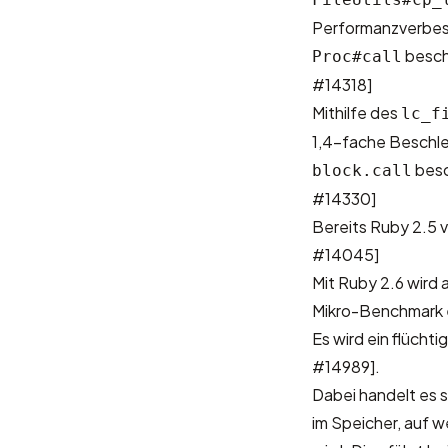
Performanzverbe
beschl
Proc#call
#14318]
Mithilfe des
lc_f
1,4-fache Beschl
besc
block.call
#14330]
Bereits Ruby 2.5 
#14045]
Mit Ruby 2.6 wird
Mikro-Benchmark 
Es wird ein flücht
#14989]
.
Dabei handelt es s
im Speicher, auf 