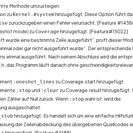
ührte Methode umzusteigen.
zu
hinzugefügt. Diese Option führt da
on
Kernel.#system
zurückzugeben einen Fehler verursacht.
[Feature #1438
lse
eshot mode)
zu
hinzugefügt.
[Feature#15022]
Coverage
oft wurde eine bestimmte Zeile ausgeführt“, prüft dieser Mod
einmal oder gar nicht ausgeführt wurde“. Der entsprechende 
ens einmal ausgeführt. Nach seinem Abschluss wird die ents
d.h. das Programm läuft danach ohne geschwindigkeitsreleva
gument
zu Coverage.start hinzugefügt.
:oneshot_lines
gumente
und
zu Coverage.result hinzugefügt
:stop
:clear
 den Zähler auf Null zurück. Wenn
wahr ist, wird die
:stop
ng ausgeschaltet.
hinzugefügt. Es handelt sich um eine einfache Hilfsfunk
_stub
ssung der Zeilenabdeckung des übergebenen Quellcodes e
hinzugefügt.
[Feature #4189]
lr