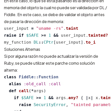
En este caso, lo que se está pasando es la dirección en
memoria del objeto la cual no puede ser validada por DL /
Fiddle. En este caso, se debe de validar el objeto antes
de pasar la dirección de memoria:
user_input
=
"uname -rs"
.
taint
raise
if
$SAFE
>=
1
&&
user_input
.
tainted?
my_function
DL
::
CPtr
[
user_input
].
to_i
Soluciones Alternas
Si por alguna razón no puede actualizar la versión de
Ruby, se puede utilizar este parche como solución
alterna:
class
Fiddle::Function
alias
:old_call
:call
def
call
(
*
args
)
if
$SAFE
>=
1
&&
args
.
any?
{
|
x
|
x
.
tain
raise
SecurityError
,
"tainted paramet