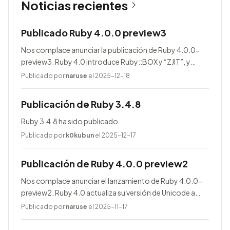
Noticias recientes
Publicado Ruby 4.0.0 preview3
Nos complace anunciar la publicación de Ruby 4.0.0-
preview3. Ruby 4.0 introduce Ruby::BOX y “ZJIT”, y
agrega muchas mejoras.
Publicado por
naruse
el 2025-12-18
Publicación de Ruby 3.4.8
Ruby 3.4.8 ha sido publicado.
Publicado por
k0kubun
el 2025-12-17
Publicación de Ruby 4.0.0 preview2
Nos complace anunciar el lanzamiento de Ruby 4.0.0-
preview2. Ruby 4.0 actualiza su versión de Unicode a
17.0.0, entre otras novedades.
Publicado por
naruse
el 2025-11-17