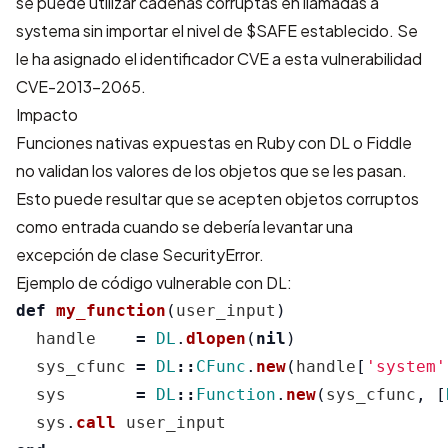
se puede utilizar cadenas corruptas en llamadas a
systema sin importar el nivel de $SAFE establecido. Se
le ha asignado el identificador CVE a esta vulnerabilidad
CVE-2013-2065.
Impacto
Funciones nativas expuestas en Ruby con DL o Fiddle
no validan los valores de los objetos que se les pasan.
Esto puede resultar que se acepten objetos corruptos
como entrada cuando se debería levantar una
excepción de clase SecurityError.
Ejemplo de código vulnerable con DL:
def
my_function
(
user_input
)
handle
=
DL
.
dlopen
(
nil
)
sys_cfunc
=
DL
::
CFunc
.
new
(
handle
[
'system'
sys
=
DL
::
Function
.
new
(
sys_cfunc
,
[
sys
.
call
user_input