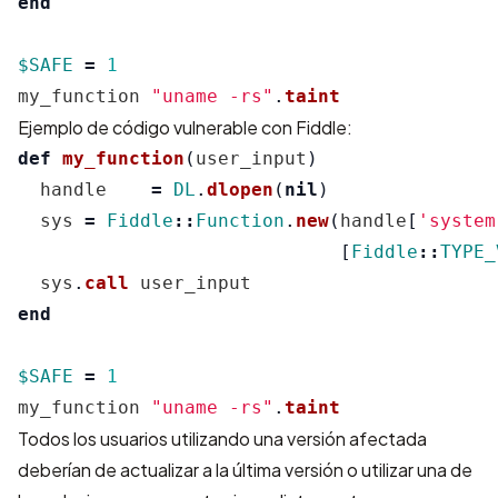
end
$SAFE
=
1
my_function
"uname -rs"
.
taint
Ejemplo de código vulnerable con Fiddle:
def
my_function
(
user_input
)
handle
=
DL
.
dlopen
(
nil
)
sys
=
Fiddle
::
Function
.
new
(
handle
[
'system
[
Fiddle
::
TYPE_
sys
.
call
user_input
end
$SAFE
=
1
my_function
"uname -rs"
.
taint
Todos los usuarios utilizando una versión afectada
deberían de actualizar a la última versión o utilizar una de