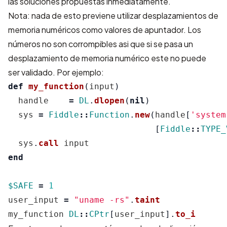
las soluciones propuestas inmediatamente.
Nota: nada de esto previene utilizar desplazamientos de
memoria numéricos como valores de apuntador. Los
números no son corrompibles asi que si se pasa un
desplazamiento de memoria numérico este no puede
ser validado. Por ejemplo:
def
my_function
(
input
)
handle
=
DL
.
dlopen
(
nil
)
sys
=
Fiddle
::
Function
.
new
(
handle
[
'system
[
Fiddle
::
TYPE_
sys
.
call
input
end
$SAFE
=
1
user_input
=
"uname -rs"
.
taint
my_function
DL
::
CPtr
[
user_input
].
to_i