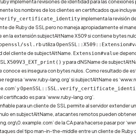
Ruby implementa revisiones de identidad para las conexiones
nte los nombres de los clientes en certificados que incluye
implementa la revisión d
verify_certificate_identity
ente de Ruby de SSL pero no maneja apropiadamente el manej
e en la extensión subjectAltName X509 si contiene bytes nul
utiliza
openssl/ssl.rb
OpenSSL::X509::Extension#v
ad del cliente de subjectAltName.
depend
Extension#value
SSL
y para dNSName de subjectAltNa
X509V3_EXT_print()
e conoce es insegura con bytes nulos. Como resultado de es
regresa ‘www.ruby-lang.org’ si subjectAltName es ‘www.
ue
le.com’ y
OpenSSL::SSL.verify_certificate_identi
l certificado es para ‘www.ruby-lang.org’.
iable para un cliente de SSL permite al servidor extender un
 nulo en subjectAltName, atacantes remotos pueden obtener 
ng.org\0.example.com’ de la CA para hacerse pasar por ‘ww
ataques del tipo man-in-the-middle entre un cliente de Ruby