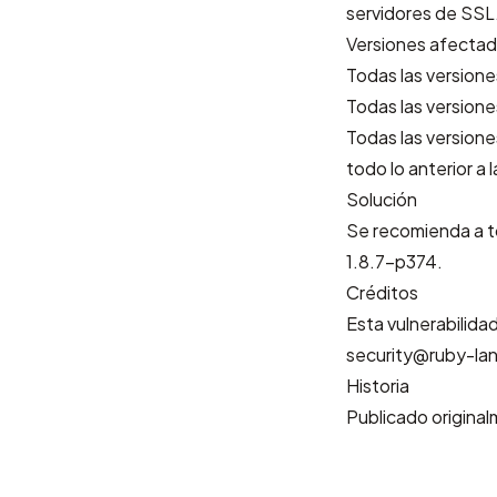
servidores de SSL
Versiones afecta
Todas las versione
Todas las versione
Todas las version
todo lo anterior a l
Solución
Se recomienda a to
1.8.7-p374.
Créditos
Esta vulnerabilida
security@ruby-lang
Historia
Publicado origina