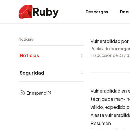
Ruby
Descargas
Doc
Noticias
Vulnerabilidad po
Publicado por
naga
Noticias
Traducción de David 
Seguridad
Vulnerabilidad en 
En español
técnica de man-in-
válido, expedido p
A esta vulnerabili
Resumen