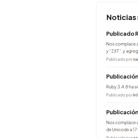
Noticias
Publicado 
Nos complace a
y “ZJIT”, y agr
Publicado por
na
Publicación
Ruby 3.4.8 ha s
Publicado por
k0
Publicació
Nos complace an
de Unicode a 17
Publicado por
na