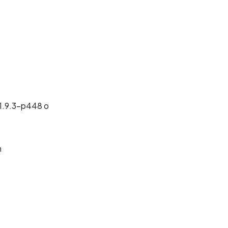
 1.9.3-p448 o
n