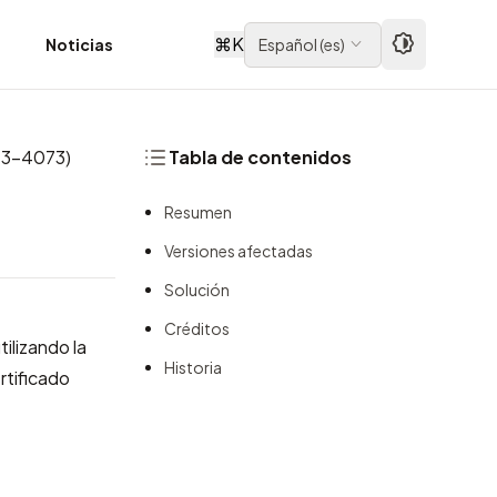
⌘
K
d
Noticias
Español
(
es
)
013-4073)
Tabla de contenidos
Resumen
Versiones afectadas
Solución
Créditos
ilizando la
Historia
rtificado