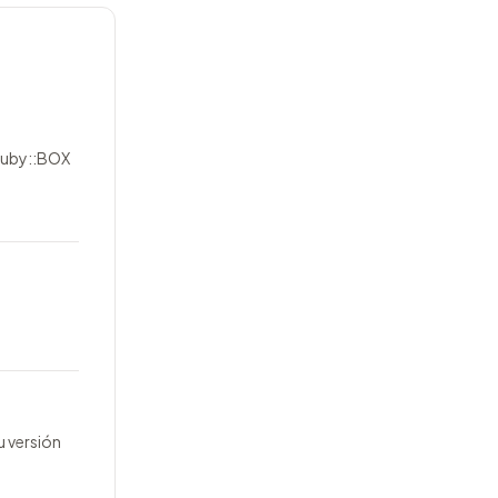
 Ruby::BOX
u versión