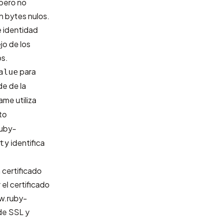
 pero no
n bytes nulos.
e identidad
o de los
os.
para
alue
e de la
me utiliza
to
ruby-
identifica
ty
 certificado
el certificado
w.ruby-
 de SSL y