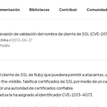
umentación
Bibliotecas
Contribuir
Comunida
r evasión de validación del nombre de cliente de SSL (CVE-2
chika
el 2013-06-27
Padilla
el cliente de SSL de Ruby que puediera permitir a atacantes, ut
the-middle, falsificar certificados de SSL por medio de un ce
or una autoridad de certificados confiable.
dad se le ha asignado el identificador CVE-2013-4073.