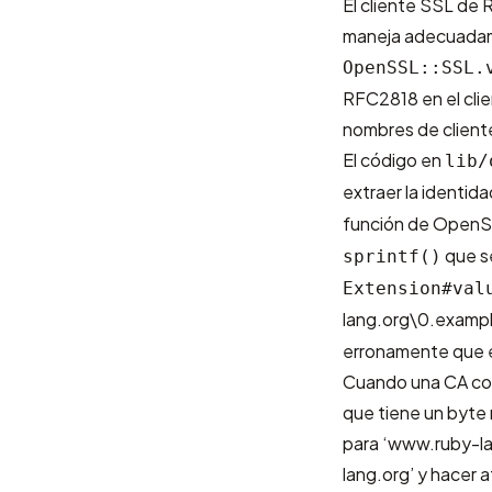
El cliente SSL de 
maneja adecuadame
OpenSSL::SSL.
RFC2818 en el cli
nombres de client
El código en
lib/
extraer la identid
función de Open
que s
sprintf()
Extension#val
lang.org\0.examp
erronamente que e
Cuando una CA conf
que tiene un byte
para ‘www.ruby-la
lang.org’ y hacer 