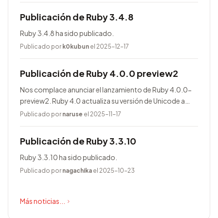
Publicación de Ruby 3.4.8
Ruby 3.4.8 ha sido publicado.
Publicado por
k0kubun
el 2025-12-17
Publicación de Ruby 4.0.0 preview2
Nos complace anunciar el lanzamiento de Ruby 4.0.0-
preview2. Ruby 4.0 actualiza su versión de Unicode a
17.0.0, entre otras novedades.
Publicado por
naruse
el 2025-11-17
Publicación de Ruby 3.3.10
Ruby 3.3.10 ha sido publicado.
Publicado por
nagachika
el 2025-10-23
Más noticias...