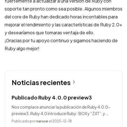
fuertemente a actualizar a una versión de Ruby con
soporte tan pronto como sea posible. Algunos miembros
del core de Ruby han dedicado horas incontables para
mejorar el rendimiento y las características de Ruby 2.0+
y desearíamos que tomaras ventaja de ello.
¡Gracias por tu apoyo continuo y sigamos haciendo de
Ruby algo mejor!
Noticias recientes
Publicado Ruby 4.0.0 preview3
Nos complace anunciar la publicación de Ruby 4.0.0-
preview3. Ruby 4.0 introduce Ruby::BOX y “ZJIT”, y
agrega muchas mejoras.
Publicado por
naruse
el 2025-12-18