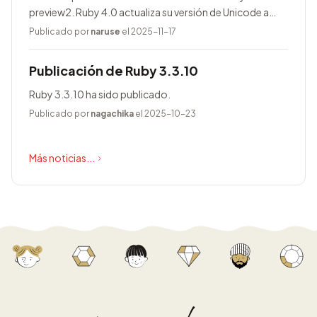
preview2. Ruby 4.0 actualiza su versión de Unicode a
17.0.0, entre otras novedades.
Publicado por
naruse
el 2025-11-17
Publicación de Ruby 3.3.10
Ruby 3.3.10 ha sido publicado.
Publicado por
nagachika
el 2025-10-23
Más noticias...