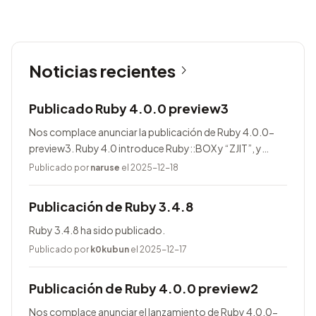
Noticias recientes
Publicado Ruby 4.0.0 preview3
Nos complace anunciar la publicación de Ruby 4.0.0-
preview3. Ruby 4.0 introduce Ruby::BOX y “ZJIT”, y
agrega muchas mejoras.
Publicado por
naruse
el 2025-12-18
Publicación de Ruby 3.4.8
Ruby 3.4.8 ha sido publicado.
Publicado por
k0kubun
el 2025-12-17
Publicación de Ruby 4.0.0 preview2
Nos complace anunciar el lanzamiento de Ruby 4.0.0-