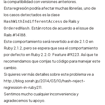
la compatibilidad con versiones anteriores.
Esta regresión podría afectar muchas librerías, uno de
los casos detectados es la clase
de Rails y
HashWithIndifferentAccess
. Están rotos de acuerdo a el
issue de
OrderedHash
Rails #14188
.
Este comportamiento será revertido a el de 2.1.0 en
Ruby 2.1.2, pero se espera que sea el comportamiento
por defecto en Ruby 2.2.0:
Feature #9223
. Así que te
recomendamos que corrijas tu código para manejar este
cambio.
Si quieres ver más detalles sobre este problema ve a
http://blog.sorah.jp/2014/03/10/hash-reject-
regression-in-ruby211
.
Sentimos mucho cualquier inconveniencia y
agradecemos tu apoyo.