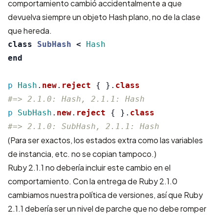
comportamiento cambió accidentalmente a que
devuelva siempre un objeto Hash plano, no de la clase
que hereda.
class
SubHash
<
Hash
end
p
Hash
.
new
.
reject
{
}.
class
#=> 2.1.0: Hash, 2.1.1: Hash
p
SubHash
.
new
.
reject
{
}.
class
#=> 2.1.0: SubHash, 2.1.1: Hash
(Para ser exactos, los estados extra como las variables
de instancia, etc. no se copian tampoco.)
Ruby 2.1.1 no debería incluir este cambio en el
comportamiento. Con la entrega de Ruby 2.1.0
cambiamos
nuestra política de versiones
, así que Ruby
2.1.1 debería ser un nivel de parche que no debe romper