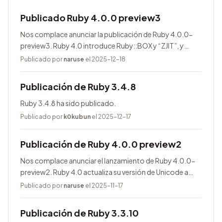
Publicado Ruby 4.0.0 preview3
Nos complace anunciar la publicación de Ruby 4.0.0-
preview3. Ruby 4.0 introduce Ruby::BOX y “ZJIT”, y
agrega muchas mejoras.
Publicado por
naruse
el 2025-12-18
Publicación de Ruby 3.4.8
Ruby 3.4.8 ha sido publicado.
Publicado por
k0kubun
el 2025-12-17
Publicación de Ruby 4.0.0 preview2
Nos complace anunciar el lanzamiento de Ruby 4.0.0-
preview2. Ruby 4.0 actualiza su versión de Unicode a
17.0.0, entre otras novedades.
Publicado por
naruse
el 2025-11-17
Publicación de Ruby 3.3.10