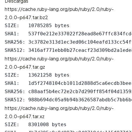
Descargas
https://cache.ruby-lang.org/pub/ruby/2.0/ruby-
2.0.0-p647.tar.bz2
SIZE:   10785285 bytes

SHA1:   537f0e212e337022f28ead8e67ffc834fcd4
SHA256: 3c3782e313d1ec3ed06c104eafd133cc54f
https://cache.ruby-lang.org/pub/ruby/2.0/ruby-
2.0.0-p647.tar.gz
SIZE:   13621258 bytes

SHA1:   1d5f2748104cb1011d2888d5ca6ecdb3bee1
SHA256: c88aaf5b4ec72e2cb7d290ff854f04d1359
https://cache.ruby-lang.org/pub/ruby/2.0/ruby-
2.0.0-p647.tar.xz
SIZE:   8301008 bytes
