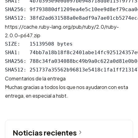
SHA1:   4b7d395e9e0d097be948718dde115f977f37
SHA256: 9f793880df1209ea4e5c10ee9d8ef79caa0
https://cache.ruby-lang.org/pub/ruby/2.0/ruby-
2.0.0-p647.zip
SIZE:   15139508 bytes

SHA1:   74bb7a18b18f8c2401abe14fc925124357e0
SHA256: 788c34fa034088bc49b9a0c622a0d81e0b0
Comentarios de la entrega
Muchas gracias a todos los que nos ayudaron con esta
entrega, en especial a hsbt.
Noticias recientes