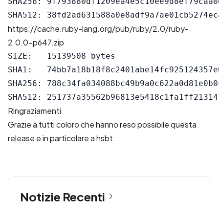
SHA256: 9f793880df1209ea4e5c10ee9d8ef79caa0
https://cache.ruby-lang.org/pub/ruby/2.0/ruby-
2.0.0-p647.zip
SIZE:   15139508 bytes

SHA1:   74bb7a18b18f8c2401abe14fc925124357e0
SHA256: 788c34fa034088bc49b9a0c622a0d81e0b0
Ringraziamenti
Grazie a tutti coloro che hanno reso possibile questa
release e in particolare a hsbt.
Notizie Recenti