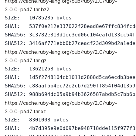
https://cache.ruby-lang.org/pub/ruby/2.0/ruby-
2.0.0-p647.tar.bz2
SIZE:   10785285 bytes

SHA1:   537f0e212e337022f28ead8e67ffc834fcd4
SHA256: 3c3782e313d1ec3ed06c104eafd133cc54f
https://cache.ruby-lang.org/pub/ruby/2.0/ruby-
2.0.0-p647.tar.gz
SIZE:   13621258 bytes

SHA1:   1d5f2748104cb1011d2888d5ca6ecdb3bee1
SHA256: c88aaf5b4ec72e2cb7d290ff854f04d1359
https://cache.ruby-lang.org/pub/ruby/2.0/ruby-
2.0.0-p647.tar.xz
SIZE:   8301008 bytes

SHA1:   4b7d395e9e0d097be948718dde115f977f37