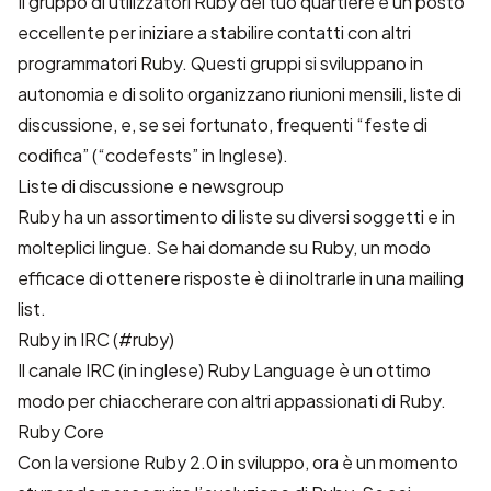
Il gruppo di utilizzatori Ruby del tuo quartiere è un posto
eccellente per iniziare a stabilire contatti con altri
programmatori Ruby. Questi gruppi si sviluppano in
autonomia e di solito organizzano riunioni mensili, liste di
discussione, e, se sei fortunato, frequenti “feste di
codifica” (“codefests” in Inglese).
Liste di discussione e newsgroup
Ruby ha un assortimento di liste su diversi soggetti e in
molteplici lingue. Se hai domande su Ruby, un modo
efficace di ottenere risposte è di inoltrarle in una mailing
list.
Ruby in IRC (#ruby)
Il canale IRC (in inglese) Ruby Language è un ottimo
modo per chiaccherare con altri appassionati di Ruby.
Ruby Core
Con la versione Ruby 2.0 in sviluppo, ora è un momento