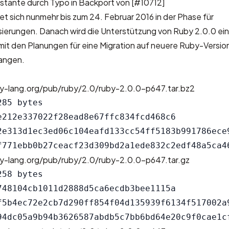
onstante durch Typo in Backport von [#10712]
t sich nunmehr bis zum 24. Februar 2016 in der Phase für
sierungen. Danach wird die Unterstützung von Ruby 2.0.0 ein
mit den Planungen für eine Migration auf neuere Ruby-Versi
fangen.
by-lang.org/pub/ruby/2.0/ruby-2.0.0-p647.tar.bz2
85 bytes

e212e337022f28ead8e67ffc834fcd468c6

2e313d1ec3ed06c104eafd133cc54ff5183b991786ece9
by-lang.org/pub/ruby/2.0/ruby-2.0.0-p647.tar.gz
58 bytes

748104cb1011d2888d5ca6ecdb3bee1115a

f5b4ec72e2cb7d290ff854f04d135939f6134f517002a9