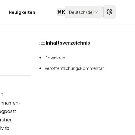
⌘
K
Neuigkeiten
Deutsch
(
de
)
Inhaltsverzeichnis
Download
Veröffentlichungskommentar
en.
ainnamen-
logpost:
rüher
v.rb.