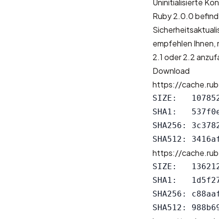
Uninitialisierte K
Ruby 2.0.0 befinde
Sicherheitsaktuali
empfehlen Ihnen, 
2.1 oder 2.2 anzu
Download
https://cache.ru
SIZE:   107852
SHA1:   537f0
SHA256: 3c378
https://cache.ru
SIZE:   136212
SHA1:   1d5f2
SHA256: c88aa