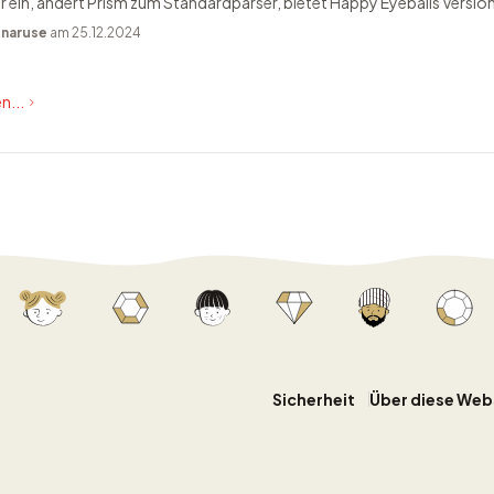
ein, ändert Prism zum Standardparser, bietet Happy Eyeballs Version
n
naruse
am 25.12.2024
n...
Sicherheit
Über diese Web