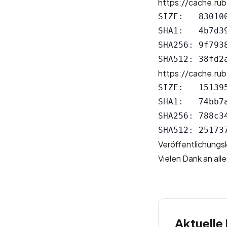
https://cache.ru
SIZE:   830100
SHA1:   4b7d3
SHA256: 9f793
https://cache.ru
SIZE:   151395
SHA1:   74bb7
SHA256: 788c3
Veröffentlichung
Vielen Dank an all
Aktuelle