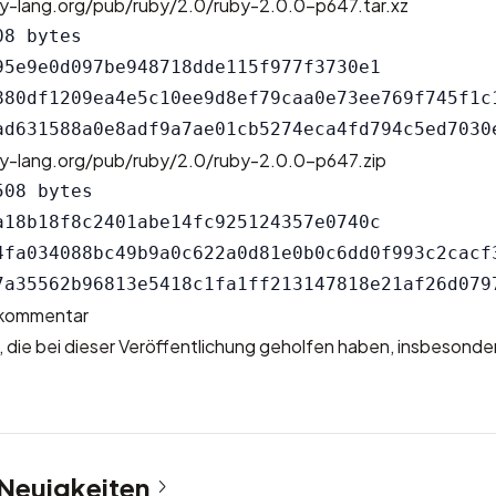
by-lang.org/pub/ruby/2.0/ruby-2.0.0-p647.tar.xz
8 bytes

95e9e0d097be948718dde115f977f3730e1

880df1209ea4e5c10ee9d8ef79caa0e73ee769f745f1c1
by-lang.org/pub/ruby/2.0/ruby-2.0.0-p647.zip
08 bytes

a18b18f8c2401abe14fc925124357e0740c

4fa034088bc49b9a0c622a0d81e0b0c6dd0f993c2cacf3
skommentar
e, die bei dieser Veröffentlichung geholfen haben, insbesonde
 Neuigkeiten