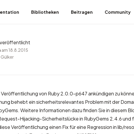
entation
Bibliotheken
Beitragen
Community
eröffentlicht
a
am 18.8.2015
 Gülker
ie Veröffentlichung von Ruby 2.0.0-p647 ankündigen zu könn
chung behebt ein sicherheitsrelevantes Problem mit der Dom
ubyGems. Weitere Informationen dazu finden Sie in diesem B
quest-Hijacking-Sicherheitslücke in RubyGems 2.4.6 und f
ese Veröffentlichung einen Fix für eine Regression in lib/resol