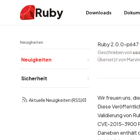
Ruby
Downloads
Dokum
Neuigkeiten
Ruby 2.0.0-p647 v
Geschrieben von
us
Neuigkeiten
Übersetzt von Marvin
Sicherheit
Wir freuen uns, d
Aktuelle Neuigkeiten (RSS)
Diese Veröffentli
Validierung von R
CVE-2015-3900 Re
Daneben enthält di