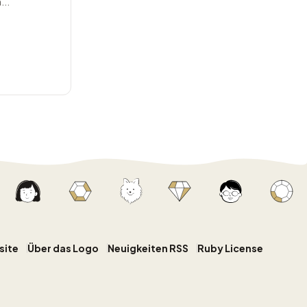
...
site
Über das Logo
Neuigkeiten RSS
Ruby License