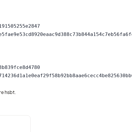
91505255e2847

b839fce8d4780

re hsbt.