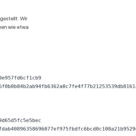
gestellt. Wir
onen wie etwa
e957fd6cf1cb9

d65d5fc5e5bec
