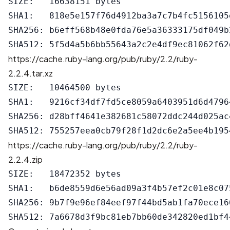
SIZE:   16638151 bytes

SHA1:   818e5e157f76d4912ba3a7c7b4fc5156105e
SHA256: b6eff568b48e0fda76e5a36333175df049b
https://cache.ruby-lang.org/pub/ruby/2.2/ruby-
2.2.4.tar.xz
SIZE:   10464500 bytes

SHA1:   9216cf34df7fd5ce8059a6403951d6d47964
SHA256: d28bff4641e382681c58072ddc244d025ac
https://cache.ruby-lang.org/pub/ruby/2.2/ruby-
2.2.4.zip
SIZE:   18472352 bytes

SHA1:   b6de8559d6e56ad09a3f4b57ef2c01e8c075
SHA256: 9b7f9e96ef84eef97f44bd5ab1fa70ece16