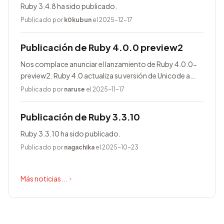
Ruby 3.4.8 ha sido publicado.
Publicado por
k0kubun
el 2025-12-17
Publicación de Ruby 4.0.0 preview2
Nos complace anunciar el lanzamiento de Ruby 4.0.0-
preview2. Ruby 4.0 actualiza su versión de Unicode a
17.0.0, entre otras novedades.
Publicado por
naruse
el 2025-11-17
Publicación de Ruby 3.3.10
Ruby 3.3.10 ha sido publicado.
Publicado por
nagachika
el 2025-10-23
Más noticias...