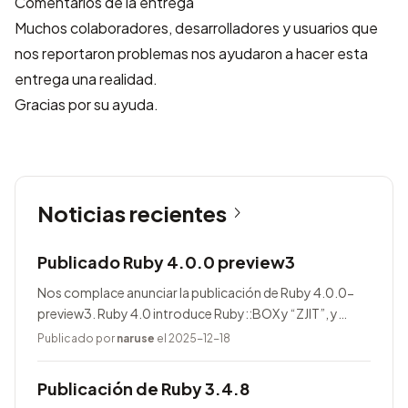
Comentarios de la entrega
Muchos colaboradores, desarrolladores y usuarios que
nos reportaron problemas nos ayudaron a hacer esta
entrega una realidad.
Gracias por su ayuda.
Noticias recientes
Publicado Ruby 4.0.0 preview3
Nos complace anunciar la publicación de Ruby 4.0.0-
preview3. Ruby 4.0 introduce Ruby::BOX y “ZJIT”, y
agrega muchas mejoras.
Publicado por
naruse
el 2025-12-18
Publicación de Ruby 3.4.8