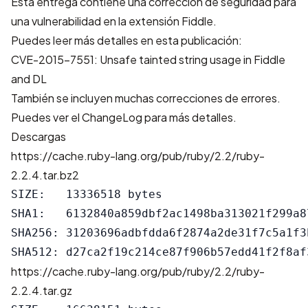
Esta entrega contiene una corrección de seguridad para
una vulnerabilidad en la extensión Fiddle.
Puedes leer más detalles en esta publicación:
CVE-2015-7551: Unsafe tainted string usage in Fiddle
and DL
También se incluyen muchas correcciones de errores.
Puedes ver el
ChangeLog
para más detalles.
Descargas
https://cache.ruby-lang.org/pub/ruby/2.2/ruby-
2.2.4.tar.bz2
SIZE:   13336518 bytes

SHA1:   6132840a859dbf2ac1498ba313021f299a87
SHA256: 31203696adbfdda6f2874a2de31f7c5a1f3
https://cache.ruby-lang.org/pub/ruby/2.2/ruby-
2.2.4.tar.gz