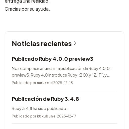
entrega una realidad.
Gracias por su ayuda.
Noticias recientes
Publicado Ruby 4.0.0 preview3
Nos complace anunciar la publicación de Ruby 4.0.0-
preview3. Ruby 4.0 introduce Ruby::BOX y “ZJIT”, y
agrega muchas mejoras.
Publicado por
naruse
el 2025-12-18
Publicación de Ruby 3.4.8
Ruby 3.4.8 ha sido publicado.
Publicado por
k0kubun
el 2025-12-17