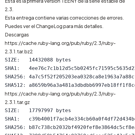
Esta es la primera versión TEENY de la serie estable de
2.3.
Esta entrega contiene varias correcciones de errores.
Puedes ver el
ChangeLog
para más detalles.
Descargas
https://cache.ruby-lang.org/pub/ruby/2.3/ruby-
2.3.1.tar.bz2
SIZE:   14432088 bytes

SHA1:   4ee76c7c1b12d5c5b0245fc71595c5635d22
SHA256: 4a7c5f52f205203ea0328ca8e1963a7a88c
https://cache.ruby-lang.org/pub/ruby/2.3/ruby-
2.3.1.tar.gz
SIZE:   17797997 bytes

SHA1:   c39b4001f7acb4e334cb60a0f4df72d434be
SHA256: b87c738cb2032bf4920fef8e3864dc5cf8e