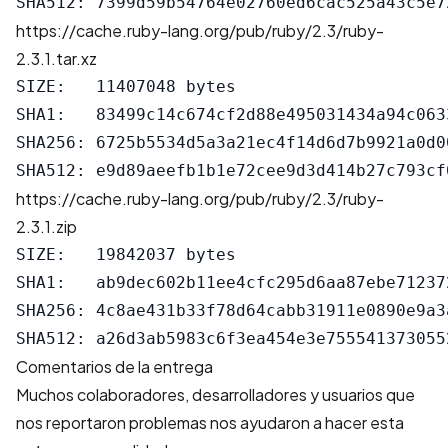
https://cache.ruby-lang.org/pub/ruby/2.3/ruby-
2.3.1.tar.xz
SIZE:   11407048 bytes

SHA1:   83499c14c674cf2d88e495031434a94c0633
SHA256: 6725b5534d5a3a21ec4f14d6d7b9921a0d0
https://cache.ruby-lang.org/pub/ruby/2.3/ruby-
2.3.1.zip
SIZE:   19842037 bytes

SHA1:   ab9dec602b11ee4cfc295d6aa87ebe712372
SHA256: 4c8ae431b33f78d64cabb31911e0890e9a3
Comentarios de la entrega
Muchos colaboradores, desarrolladores y usuarios que
nos reportaron problemas nos ayudaron a hacer esta