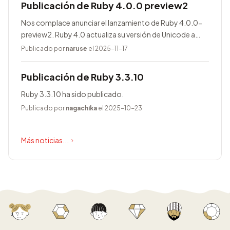
Publicación de Ruby 4.0.0 preview2
Nos complace anunciar el lanzamiento de Ruby 4.0.0-
preview2. Ruby 4.0 actualiza su versión de Unicode a
17.0.0, entre otras novedades.
Publicado por
naruse
el 2025-11-17
Publicación de Ruby 3.3.10
Ruby 3.3.10 ha sido publicado.
Publicado por
nagachika
el 2025-10-23
Más noticias...