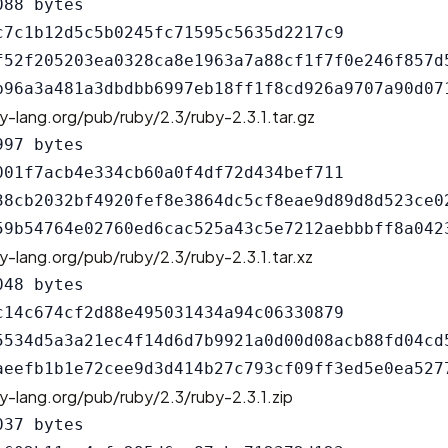
88 bytes

c7c1b12d5c5b0245fc71595c5635d2217c9

f52f205203ea0328ca8e1963a7a88cf1f7f0e246f857d5
y-lang.org/pub/ruby/2.3/ruby-2.3.1.tar.gz
97 bytes

001f7acb4e334cb60a0f4df72d434bef711

38cb2032bf4920fef8e3864dc5cf8eae9d89d8d523ce02
y-lang.org/pub/ruby/2.3/ruby-2.3.1.tar.xz
48 bytes

c14c674cf2d88e495031434a94c06330879

5534d5a3a21ec4f14d6d7b9921a0d00d08acb88fd04cd5
y-lang.org/pub/ruby/2.3/ruby-2.3.1.zip
37 bytes
