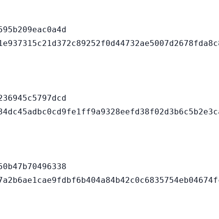
95b209eac0a4d

36945c5797dcd

0b47b70496338
