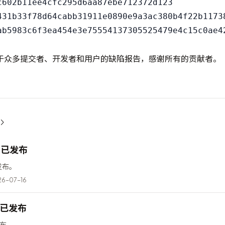
c602b11ee4cfc295d6aa87ebe712372d123

431b33f78d64cabb31911e0890e9a3ac380b4f22b11738
于众多提交者、开发者和用户的缺陷报告，感谢所有的贡献者。
12 已发布
已发布。
6-07-16
6 已发布
已发布。