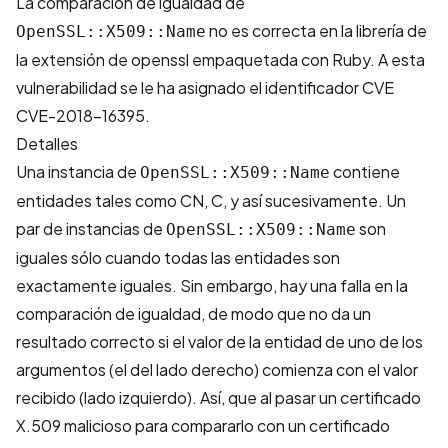
La comparación de igualdad de
no es correcta en la librería de
OpenSSL::X509::Name
la extensión de openssl empaquetada con Ruby. A esta
vulnerabilidad se le ha asignado el identificador CVE
CVE-2018-16395
.
Detalles
Una instancia de
contiene
OpenSSL::X509::Name
entidades tales como CN, C, y así sucesivamente. Un
par de instancias de
son
OpenSSL::X509::Name
iguales sólo cuando todas las entidades son
exactamente iguales. Sin embargo, hay una falla en la
comparación de igualdad, de modo que no da un
resultado correcto si el valor de la entidad de uno de los
argumentos (el del lado derecho) comienza con el valor
recibido (lado izquierdo). Así, que al pasar un certificado
X.509 malicioso para compararlo con un certificado