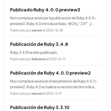
Publicado Ruby 4.0.0 preview3
Nos complace anunciar la publicación de Ruby 4.0.0-
preview3. Ruby 4.0 introduce Ruby::BOX y “ZJIT”, y
agrega muchas mejoras.
Publicado por
naruse
el 2025-12-18
Publicación de Ruby 3.4.8
Ruby 3.4.8 ha sido publicado.
Publicado por
k0kubun
el 2025-12-17
Publicación de Ruby 4.0.0 preview2
Nos complace anunciar el lanzamiento de Ruby 4.0.0-
preview2. Ruby 4.0 actualiza su versión de Unicode a
17.0.0, entre otras novedades.
Publicado por
naruse
el 2025-11-17
Publicación de Ruby 3.3.10