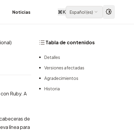
⌘
K
d
Noticias
Español
(
es
)
onal)
Tabla de contenidos
Detalles
Versiones afectadas
Agradecimientos
Historia
 con Ruby. A
s cabeceras de
eva línea para