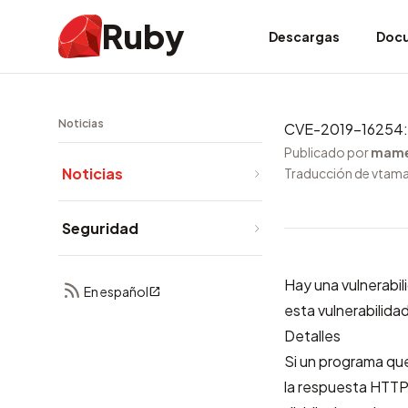
Ruby
Descargas
Doc
Noticias
CVE-2019-16254: S
Publicado por
mam
Noticias
Traducción de vtam
Seguridad
Hay una vulnerabi
En español
esta vulnerabilida
Detalles
Si un programa qu
la respuesta HTTP,