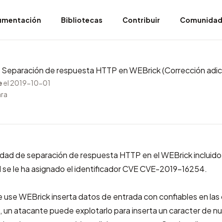
umentación
Bibliotecas
Contribuir
Comunida
eparación de respuesta HTTP en WEBrick (Corrección adici
e
el 2019-10-01
ara
lidad de separación de respuesta HTTP en el WEBrick incluido
d se le ha asignado el identificador CVE
CVE-2019-16254
.
e use WEBrick inserta datos de entrada con confiables en la
 un atacante puede explotarlo para inserta un caracter de nu