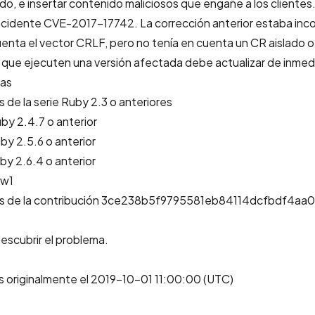
ado, e insertar contenido maliciosos que engañe a los clientes
incidente
CVE-2017-17742
. La corrección anterior estaba inc
enta el vector CRLF, pero no tenía en cuenta un CR aislado o 
 que ejecuten una versión afectada debe actualizar de inmed
das
s de la serie Ruby 2.3 o anteriores
by 2.4.7 o anterior
by 2.5.6 o anterior
by 2.6.4 o anterior
ew1
s de la contribución 3ce238b5f9795581eb84114dcfbdf4aa
escubrir el problema.
s originalmente el 2019-10-01 11:00:00 (UTC)