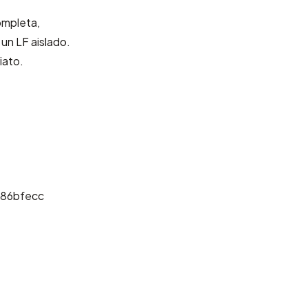
.
ompleta,
un LF aislado.
iato.
086bfecc