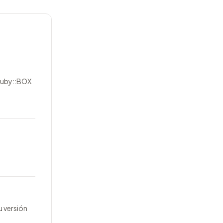
 Ruby::BOX
u versión