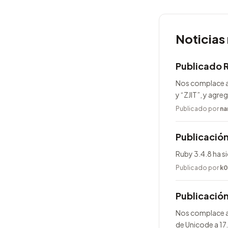
Noticias
Publicado 
Nos complace a
y “ZJIT”, y agr
Publicado por
na
Publicación
Ruby 3.4.8 ha s
Publicado por
k0
Publicació
Nos complace an
de Unicode a 17