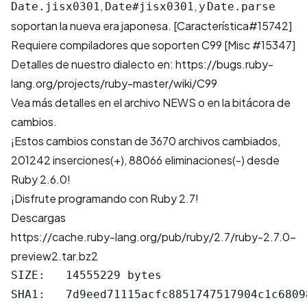
,
, y
Date.jisx0301
Date#jisx0301
Date.parse
soportan la nueva era japonesa.
[Característica#15742]
Requiere compiladores que soporten C99
[Misc #15347]
Detalles de nuestro dialecto en:
https://bugs.ruby-
lang.org/projects/ruby-master/wiki/C99
Vea más detalles en el archivo
NEWS
o en
la bitácora de
cambios
.
¡Estos cambios constan de
3670 archivos cambiados,
201242 inserciones(+), 88066 eliminaciones(-)
desde
Ruby 2.6.0!
¡Disfrute programando con Ruby 2.7!
Descargas
https://cache.ruby-lang.org/pub/ruby/2.7/ruby-2.7.0-
preview2.tar.bz2
SIZE:   14555229 bytes

SHA1:   7d9eed71115acfc8851747517904c1c68098