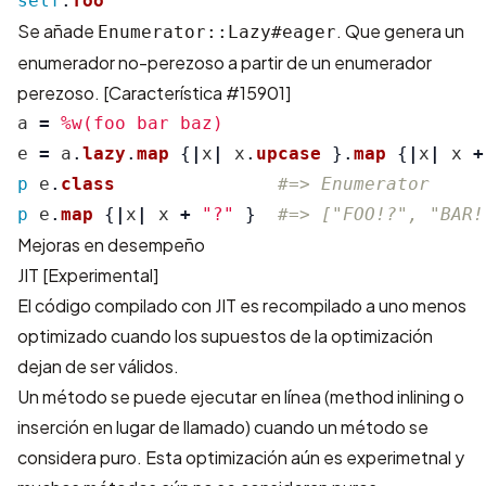
self
.
foo
Se añade
. Que genera un
Enumerator::Lazy#eager
enumerador no-perezoso a partir de un enumerador
perezoso.
[Característica #15901]
a
=
%w(foo bar baz)
e
=
a
.
lazy
.
map
{
|
x
|
x
.
upcase
}.
map
{
|
x
|
x
+
p
e
.
class
#=> Enumerator
p
e
.
map
{
|
x
|
x
+
"?"
}
#=> ["FOO!?", "BAR!
Mejoras en desempeño
JIT [Experimental]
El código compilado con JIT es recompilado a uno menos
optimizado cuando los supuestos de la optimización
dejan de ser válidos.
Un método se puede ejecutar en línea (method inlining o
inserción en lugar de llamado) cuando un método se
considera puro. Esta optimización aún es experimetnal y