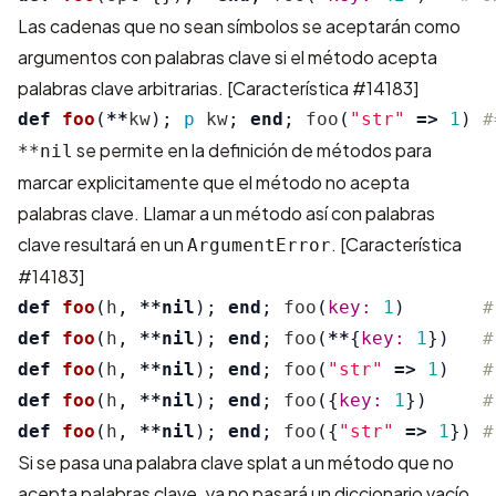
Las cadenas que no sean símbolos se aceptarán como
argumentos con palabras clave si el método acepta
palabras clave arbitrarias.
[Característica #14183]
def
foo
(
**
kw
);
p
kw
;
end
;
foo
(
"str"
=>
1
)
#
se permite en la definición de métodos para
**nil
marcar explicitamente que el método no acepta
palabras clave. Llamar a un método así con palabras
clave resultará en un
.
[Característica
ArgumentError
#14183]
def
foo
(
h
,
**
nil
);
end
;
foo
(
key: 
1
)
#
def
foo
(
h
,
**
nil
);
end
;
foo
(
**
{
key: 
1
})
#
def
foo
(
h
,
**
nil
);
end
;
foo
(
"str"
=>
1
)
#
def
foo
(
h
,
**
nil
);
end
;
foo
({
key: 
1
})
#
def
foo
(
h
,
**
nil
);
end
;
foo
({
"str"
=>
1
})
#
Si se pasa una palabra clave splat a un método que no
acepta palabras clave, ya no pasará un diccionario vacío,