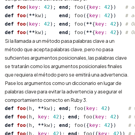
def
foo
(
key: 
42
);
end
;
foo
({
key: 
42
})
# a
def
foo
(
**
kw
);
end
;
foo
({
key: 
42
})
# a
def
foo
(
key: 
42
);
end
;
foo
(
**
{
key: 
42
})
# O
def
foo
(
**
kw
);
end
;
foo
(
**
{
key: 
42
})
# O
Si la llamada a un método pasa palabras clave a un
método que acepta palabras clave, pero no pasa
suficientes argumentos posicionales, las palabras clave
se tratarán como los argumentos posicionales finales
que requiera el método pero se emitirá una advertencia.
Pase los argumentos como un diccionario en lugar de
palabras clave para evitar la advertencia y asegurar el
comportamiento correcto en Ruby 3.
def
foo
(
h
,
**
kw
);
end
;
foo
(
key: 
42
)
# 
def
foo
(
h
,
key: 
42
);
end
;
foo
(
key: 
42
)
# 
def
foo
(
h
,
**
kw
);
end
;
foo
({
key: 
42
})
# 
def
foo
(
h
,
key: 
42
);
end
;
foo
({
key: 
42
})
# 