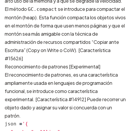
alto uso de la memoria y a que se degrade la velocidad.
El método
se introduce para compactar el
GC.compact
montón (heap). Esta función compacta los objetos vivos
en el montón de forma que usen menos páginas y que el
montón sea más amigable con la técnica de
administración de recursos compartidos “Copiar ante
Escritura” (Copy on Write o CoW).
[Característica
#15626]
Reconocimiento de patrones [Experimental]
El reconocimiento de patrones, es una característica
ampliamente usada en lenguajes de programación
funcional, se introduce como característica
experimental.
[Característica #14912]
Puede recorrer un
objeto dado y asignar su valor si concuerda con un
patrón.
json
=
'{
