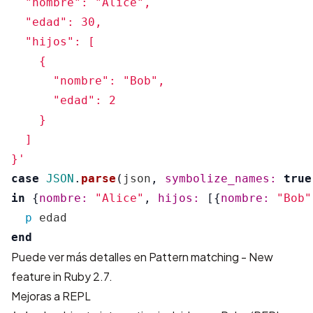
  "nombre": "Alice",

  "edad": 30,

  "hijos": [

    {

      "nombre": "Bob",

      "edad": 2

    }

  ]

}'
case
JSON
.
parse
(
json
,
symbolize_names: 
true
in
{
nombre: 
"Alice"
,
hijos: 
[{
nombre: 
"Bob"
p
edad
end
Puede ver más detalles en
Pattern matching - New
feature in Ruby 2.7
.
Mejoras a REPL