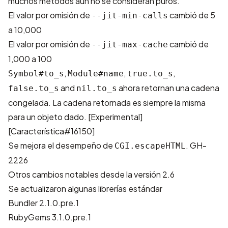
muchos métodos aún no se consideran puros.
El valor por omisión de
cambió de 5
--jit-min-calls
a 10,000
El valor por omisión de
cambió de
--jit-max-cache
1,000 a 100
,
,
,
Symbol#to_s
Module#name
true.to_s
and
ahora retornan una cadena
false.to_s
nil.to_s
congelada. La cadena retornada es siempre la misma
para un objeto dado. [Experimental]
[Característica#16150]
Se mejora el desempeño de
.
GH-
CGI.escapeHTML
2226
Otros cambios notables desde la versión 2.6
Se actualizaron algunas librerías estándar
Bundler 2.1.0.pre.1
RubyGems 3.1.0.pre.1