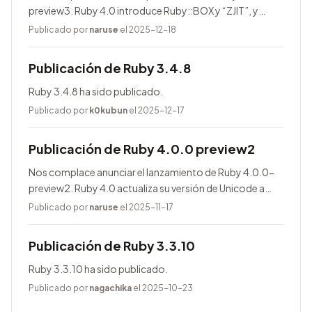
preview3. Ruby 4.0 introduce Ruby::BOX y “ZJIT”, y
agrega muchas mejoras.
Publicado por
naruse
el 2025-12-18
Publicación de Ruby 3.4.8
Ruby 3.4.8 ha sido publicado.
Publicado por
k0kubun
el 2025-12-17
Publicación de Ruby 4.0.0 preview2
Nos complace anunciar el lanzamiento de Ruby 4.0.0-
preview2. Ruby 4.0 actualiza su versión de Unicode a
17.0.0, entre otras novedades.
Publicado por
naruse
el 2025-11-17
Publicación de Ruby 3.3.10
Ruby 3.3.10 ha sido publicado.
Publicado por
nagachika
el 2025-10-23