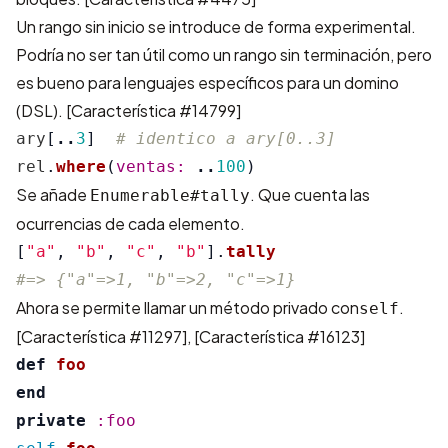
Un rango sin inicio se introduce de forma experimental.
Podría no ser tan útil como un rango sin terminación, pero
es bueno para lenguajes específicos para un domino
(DSL).
[Característica #14799]
ary
[
..
3
]
# identico a ary[0..3]
rel
.
where
(
ventas: 
..
100
)
Se añade
. Que cuenta las
Enumerable#tally
ocurrencias de cada elemento.
[
"a"
,
"b"
,
"c"
,
"b"
].
tally
#=> {"a"=>1, "b"=>2, "c"=>1}
Ahora se permite llamar un método privado con
.
self
[Característica #11297]
,
[Característica #16123]
def
foo
end
private
:foo