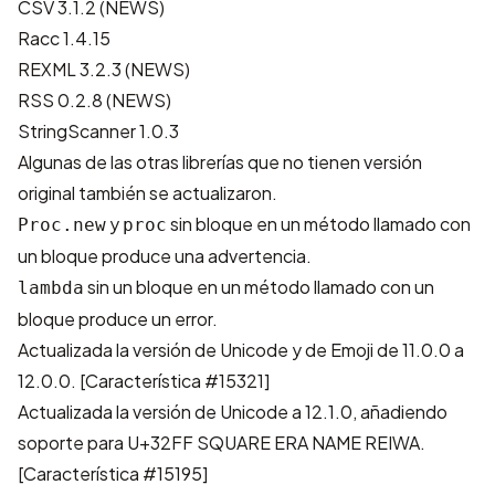
CSV 3.1.2 (
NEWS
)
Racc 1.4.15
REXML 3.2.3 (
NEWS
)
RSS 0.2.8 (
NEWS
)
StringScanner 1.0.3
Algunas de las otras librerías que no tienen versión
original también se actualizaron.
y
sin bloque en un método llamado con
Proc.new
proc
un bloque produce una advertencia.
sin un bloque en un método llamado con un
lambda
bloque produce un error.
Actualizada la versión de Unicode y de Emoji de 11.0.0 a
12.0.0.
[Característica #15321]
Actualizada la versión de Unicode a 12.1.0, añadiendo
soporte para U+32FF SQUARE ERA NAME REIWA.
[Característica #15195]