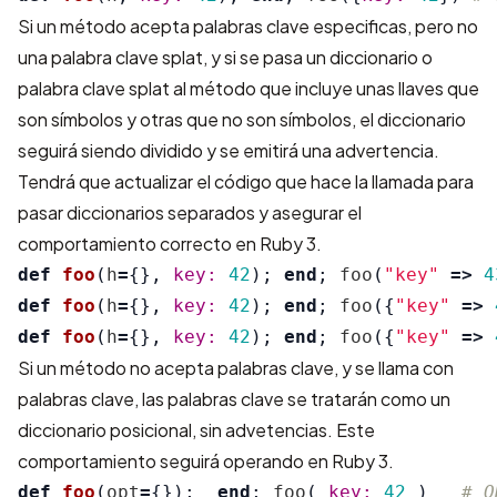
Si un método acepta palabras clave especificas, pero no
una palabra clave splat, y si se pasa un diccionario o
palabra clave splat al método que incluye unas llaves que
son símbolos y otras que no son símbolos, el diccionario
seguirá siendo dividido y se emitirá una advertencia.
Tendrá que actualizar el código que hace la llamada para
pasar diccionarios separados y asegurar el
comportamiento correcto en Ruby 3.
def
foo
(
h
=
{},
key: 
42
);
end
;
foo
(
"key"
=>
4
def
foo
(
h
=
{},
key: 
42
);
end
;
foo
({
"key"
=>
def
foo
(
h
=
{},
key: 
42
);
end
;
foo
({
"key"
=>
Si un método no acepta palabras clave, y se llama con
palabras clave, las palabras clave se tratarán como un
diccionario posicional, sin advetencias. Este
comportamiento seguirá operando en Ruby 3.
def
foo
(
opt
=
{});
end
;
foo
(
key: 
42
)
# O