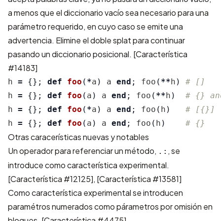
a menos que el diccionario vacío sea necesario para una
parámetro requerido, en cuyo caso se emite una
advertencia. Elimine el doble splat para continuar
pasando un diccionario posicional.
[Característica
#14183]
h
=
{};
def
foo
(
*
a
)
a
end
;
foo
(
**
h
)
# []
h
=
{};
def
foo
(
a
)
a
end
;
foo
(
**
h
)
# {} an
h
=
{};
def
foo
(
*
a
)
a
end
;
foo
(
h
)
# [{}]
h
=
{};
def
foo
(
a
)
a
end
;
foo
(
h
)
# {}
Otras caracerísticas nuevas y notables
Un operador para referenciar un método,
, se
.:
introduce como característica experimental.
[Característica #12125]
,
[Característica #13581]
Como característica experimental se introducen
paramétros numerados como párametros por omisión en
bloques.
[Característica #4475]