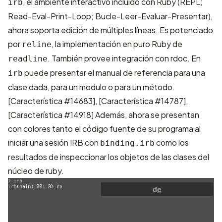
, el ambiente interactivo incluido con Ruby (REPL;
irb
Read-Eval-Print-Loop; Bucle-Leer-Evaluar-Presentar),
ahora soporta edición de múltiples líneas. Es potenciado
por
, la implementación en puro Ruby de
reline
. También provee integración con rdoc. En
readline
puede presentar el manual de referencia para una
irb
clase dada, para un modulo o para un método.
[Característica #14683]
,
[Característica #14787]
,
[Característica #14918]
Además, ahora se presentan
con colores tanto el código fuente de su programa al
iniciar una sesión IRB con
como los
binding.irb
resultados de inspeccionar los objetos de las clases del
núcleo de ruby.