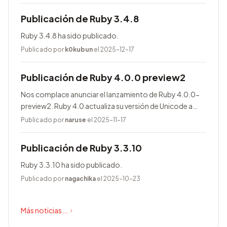
Publicación de Ruby 3.4.8
Ruby 3.4.8 ha sido publicado.
Publicado por
k0kubun
el 2025-12-17
Publicación de Ruby 4.0.0 preview2
Nos complace anunciar el lanzamiento de Ruby 4.0.0-
preview2. Ruby 4.0 actualiza su versión de Unicode a
17.0.0, entre otras novedades.
Publicado por
naruse
el 2025-11-17
Publicación de Ruby 3.3.10
Ruby 3.3.10 ha sido publicado.
Publicado por
nagachika
el 2025-10-23
Más noticias...