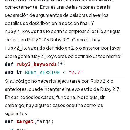
correctamente. Esta es una de las razones para la
separación de argumentos de palabras clave; los
detalles se describen en la sección final. Y
le permite emplear el estilo antiguo
ruby2_keywords
incluso en Ruby 2.7 y Ruby 3.0. Como no hay
definido en 2.6 o anterior, por favor
ruby2_keywords
use la
gema ruby2_keywords
od definalo usted mismo:
def
ruby2_keywords
(
*
)
end
if
RUBY_VERSION
<
"2.7"
Si su código no necesita ejecutarse con Ruby 2.6 o
anteriores, puede intentar el nuevo estilo de Ruby 2.7.
En casi todos los casos, funciona. Note que, sin
embargo, hay algunos casos esquina como los
siguientes:
def
target
(
*
args
)
p
args