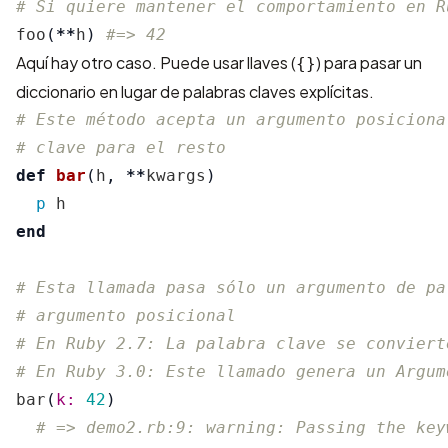
# Si quiere mantener el comportamiento en R
foo
(
**
h
)
#=> 42
Aquí hay otro caso. Puede usar llaves (
) para pasar un
{}
diccionario en lugar de palabras claves explícitas.
# Este método acepta un argumento posiciona
# clave para el resto
def
bar
(
h
,
**
kwargs
)
p
h
end
# Esta llamada pasa sólo un argumento de pa
# argumento posicional
# En Ruby 2.7: La palabra clave se conviert
# En Ruby 3.0: Este llamado genera un Argum
bar
(
k: 
42
)
# => demo2.rb:9: warning: Passing the key