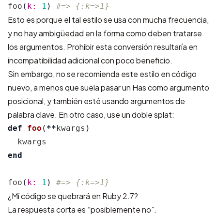
foo
(
k: 
1
)
#=> {:k=>1}
Esto es porque el tal estilo se usa con mucha frecuencia,
y no hay ambigüedad en la forma como deben tratarse
los argumentos. Prohibir esta conversión resultaría en
incompatibilidad adicional con poco beneficio.
Sin embargo, no se recomienda este estilo en código
nuevo, a menos que suela pasar un Has como argumento
posicional, y también esté usando argumentos de
palabra clave. En otro caso, use un doble splat:
def
foo
(
**
kwargs
)
kwargs
end
foo
(
k: 
1
)
#=> {:k=>1}
¿Mí código se quebrará en Ruby 2.7?
La respuesta corta es “posiblemente no”.