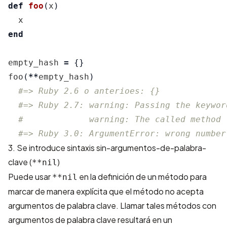
def
foo
(
x
)
x
end
empty_hash
=
{}
foo
(
**
empty_hash
)
#=> Ruby 2.6 o anterioes: {}
#=> Ruby 2.7: warning: Passing the keywor
#             warning: The called method 
#=> Ruby 3.0: ArgumentError: wrong number
3. Se introduce sintaxis sin-argumentos-de-palabra-
clave (
)
**nil
Puede usar
en la definición de un método para
**nil
marcar de manera explícita que el método no acepta
argumentos de palabra clave. Llamar tales métodos con
argumentos de palabra clave resultará en un