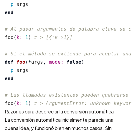
p
args
end
# Al pasar argumentos de palabra clave se c
foo
(
k: 
1
)
#=> [{:k=>1}]
# Si el método se extiende para aceptar una
def
foo
(
*
args
,
mode: 
false
)
p
args
end
# Las llamadas existentes pueden quebrarse
foo
(
k: 
1
)
#=> ArgumentError: unknown keywor
Razones para despreciar la conversión automática
La conversión automática inicialmente parecía una
buena idea, y funcionó bien en muchos casos. Sin