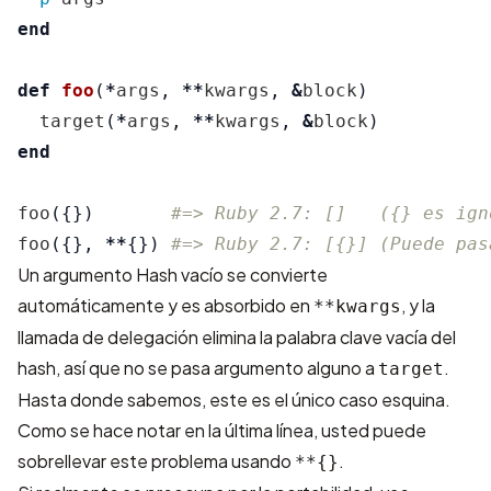
end
def
foo
(
*
args
,
**
kwargs
,
&
block
)
target
(
*
args
,
**
kwargs
,
&
block
)
end
foo
({})
#=> Ruby 2.7: []   ({} es ign
foo
({},
**
{})
#=> Ruby 2.7: [{}] (Puede pas
Un argumento Hash vacío se convierte
automáticamente y es absorbido en
, y la
**kwargs
llamada de delegación elimina la palabra clave vacía del
hash, así que no se pasa argumento alguno a
.
target
Hasta donde sabemos, este es el único caso esquina.
Como se hace notar en la última línea, usted puede
sobrellevar este problema usando
.
**{}