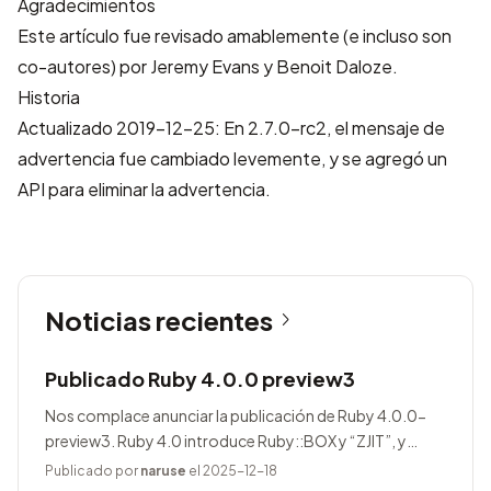
Agradecimientos
Este artículo fue revisado amablemente (e incluso son
co-autores) por Jeremy Evans y Benoit Daloze.
Historia
Actualizado 2019-12-25: En 2.7.0-rc2, el mensaje de
advertencia fue cambiado levemente, y se agregó un
API para eliminar la advertencia.
Noticias recientes
Publicado Ruby 4.0.0 preview3
Nos complace anunciar la publicación de Ruby 4.0.0-
preview3. Ruby 4.0 introduce Ruby::BOX y “ZJIT”, y
agrega muchas mejoras.
Publicado por
naruse
el 2025-12-18