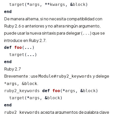
target
(
*
args
,
**
kwargs
,
&
block
)
end
De manera alterna, si no necesita compatibilidad con
Ruby 2.6 o anteriores y no altera ningún argumento,
puede usar la nueva sintaxis para delegar (
) que se
...
introduce en Ruby 2.7.
def
foo
(
...
)
target
(
...
)
end
Ruby 2.7
Brevemente : use
y delege
Module#ruby2_keywords
.
*args, &block
ruby2_keywords
def
foo
(
*
args
,
&
block
)
target
(
*
args
,
&
block
)
end
acepta argumentos de palabra clave
ruby2_keywords