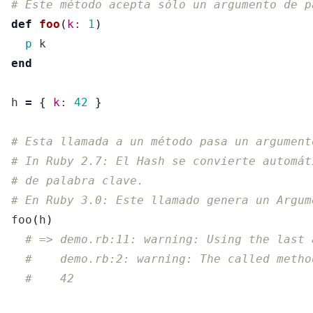
# Este método acepta sólo un argumento de p
def
foo
(
k: 
1
)
p
k
end
h
=
{
k: 
42
}
# Esta llamada a un método pasa un argument
# In Ruby 2.7: El Hash se convierte automát
# de palabra clave.
# En Ruby 3.0: Este llamado genera un Argum
foo
(
h
)
# => demo.rb:11: warning: Using the last 
#    demo.rb:2: warning: The called metho
#    42