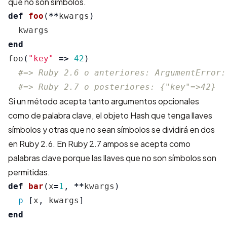
que no son símbolos.
def
foo
(
**
kwargs
)
kwargs
end
foo
(
"key"
=>
42
)
#=> Ruby 2.6 o anteriores: ArgumentError:
#=> Ruby 2.7 o posteriores: {"key"=>42}
Si un método acepta tanto argumentos opcionales
como de palabra clave, el objeto Hash que tenga llaves
símbolos y otras que no sean símbolos se dividirá en dos
en Ruby 2.6. En Ruby 2.7 ampos se acepta como
palabras clave porque las llaves que no son símbolos son
permitidas.
def
bar
(
x
=
1
,
**
kwargs
)
p
[
x
,
kwargs
]
end