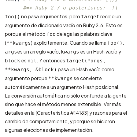
#=> Ruby 2.7 o posteriores:  []
no pasa argumentos, pero
recibe un
foo()
target
argumento de diccionario vacío en Ruby 2.6. Esto es
porque el método
delega las palabras clave
foo
(
) explícitamente. Cuando se llama
,
**kwargs
foo()
es un arreglo vacío,
es un Hash vacío y
args
kwargs
es
. Y entonces
block
nil
target(*args,
pasa un Hash vacío como
**kwargs, &block)
argumento porque
se convierte
**kwargs
automáticamente a un argumento Hash posicional.
La conversión automática no sólo confunde a la gente
sino que hace el método menos extensible. Ver más
detalles en la
[Característica #14183]
y razones para el
cambio de comportamiento, y porque se hicieron
algunas elecciones de implementación.