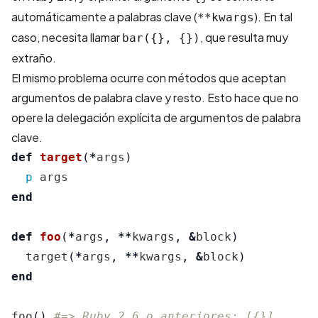
automáticamente a palabras clave (
). En tal
**kwargs
caso, necesita llamar
, que resulta muy
bar({}, {})
extraño.
El mismo problema ocurre con métodos que aceptan
argumentos de palabra clave y resto. Esto hace que no
opere la delegación explícita de argumentos de palabra
clave.
def
target
(
*
args
)
p
args
end
def
foo
(
*
args
,
**
kwargs
,
&
block
)
target
(
*
args
,
**
kwargs
,
&
block
)
end
foo
()
#=> Ruby 2.6 o anteriores: [{}]