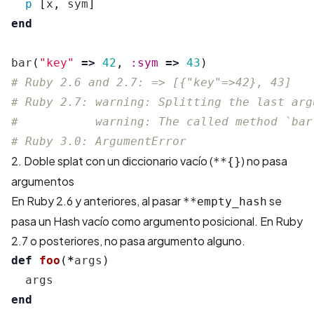
p
[
x
,
sym
]
end
bar
(
"key"
=>
42
,
:sym
=>
43
)
# Ruby 2.6 and 2.7: => [{"key"=>42}, 43]
# Ruby 2.7: warning: Splitting the last arg
#           warning: The called method `bar
# Ruby 3.0: ArgumentError
2. Doble splat con un diccionario vacío (
) no pasa
**{}
argumentos
En Ruby 2.6 y anteriores, al pasar
se
**empty_hash
pasa un Hash vacío como argumento posicional. En Ruby
2.7 o posteriores, no pasa argumento alguno.
def
foo
(
*
args
)
args
end