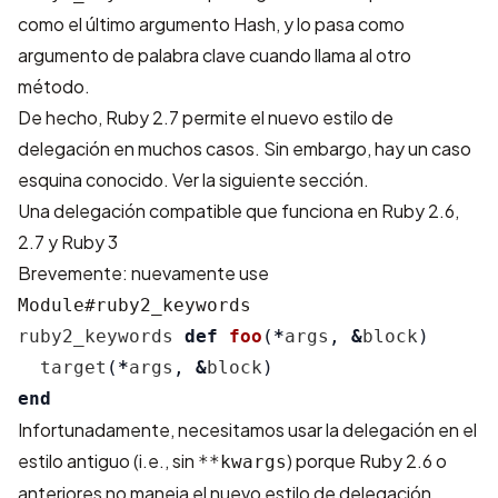
como el último argumento Hash, y lo pasa como
argumento de palabra clave cuando llama al otro
método.
De hecho, Ruby 2.7 permite el nuevo estilo de
delegación en muchos casos. Sin embargo, hay un caso
esquina conocido. Ver la siguiente sección.
Una delegación compatible que funciona en Ruby 2.6,
2.7 y Ruby 3
Brevemente: nuevamente use
Module#ruby2_keywords
ruby2_keywords
def
foo
(
*
args
,
&
block
)
target
(
*
args
,
&
block
)
end
Infortunadamente, necesitamos usar la delegación en el
estilo antiguo (i.e., sin
) porque Ruby 2.6 o
**kwargs
anteriores no maneja el nuevo estilo de delegación