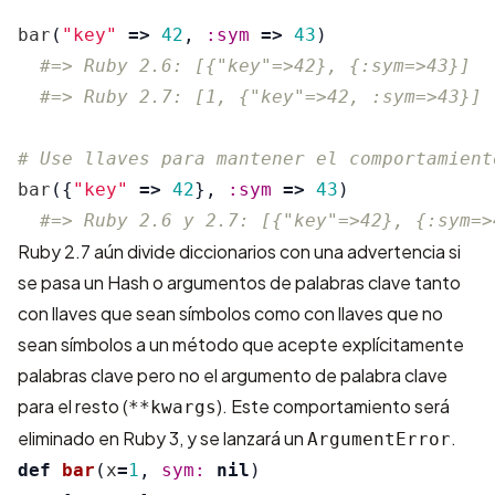
bar
(
"key"
=>
42
,
:sym
=>
43
)
#=> Ruby 2.6: [{"key"=>42}, {:sym=>43}]
#=> Ruby 2.7: [1, {"key"=>42, :sym=>43}]
# Use llaves para mantener el comportamient
bar
({
"key"
=>
42
},
:sym
=>
43
)
#=> Ruby 2.6 y 2.7: [{"key"=>42}, {:sym=>
Ruby 2.7 aún divide diccionarios con una advertencia si
se pasa un Hash o argumentos de palabras clave tanto
con llaves que sean símbolos como con llaves que no
sean símbolos a un método que acepte explícitamente
palabras clave pero no el argumento de palabra clave
para el resto (
). Este comportamiento será
**kwargs
eliminado en Ruby 3, y se lanzará un
.
ArgumentError
def
bar
(
x
=
1
,
sym: 
nil
)