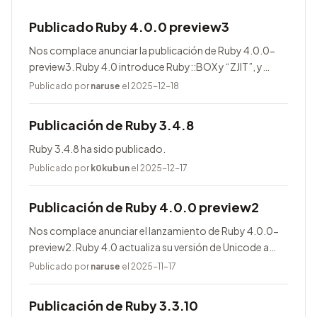
Publicado Ruby 4.0.0 preview3
Nos complace anunciar la publicación de Ruby 4.0.0-
preview3. Ruby 4.0 introduce Ruby::BOX y “ZJIT”, y
agrega muchas mejoras.
Publicado por
naruse
el 2025-12-18
Publicación de Ruby 3.4.8
Ruby 3.4.8 ha sido publicado.
Publicado por
k0kubun
el 2025-12-17
Publicación de Ruby 4.0.0 preview2
Nos complace anunciar el lanzamiento de Ruby 4.0.0-
preview2. Ruby 4.0 actualiza su versión de Unicode a
17.0.0, entre otras novedades.
Publicado por
naruse
el 2025-11-17
Publicación de Ruby 3.3.10