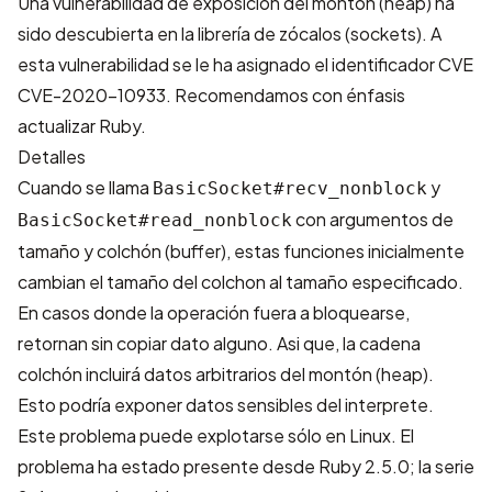
Una vulnerabilidad de exposición del montón (heap) ha
sido descubierta en la librería de zócalos (sockets). A
esta vulnerabilidad se le ha asignado el identificador CVE
CVE-2020-10933
. Recomendamos con énfasis
actualizar Ruby.
Detalles
Cuando se llama
y
BasicSocket#recv_nonblock
con argumentos de
BasicSocket#read_nonblock
tamaño y colchón (buffer), estas funciones inicialmente
cambian el tamaño del colchon al tamaño especificado.
En casos donde la operación fuera a bloquearse,
retornan sin copiar dato alguno. Asi que, la cadena
colchón incluirá datos arbitrarios del montón (heap).
Esto podría exponer datos sensibles del interprete.
Este problema puede explotarse sólo en Linux. El
problema ha estado presente desde Ruby 2.5.0; la serie