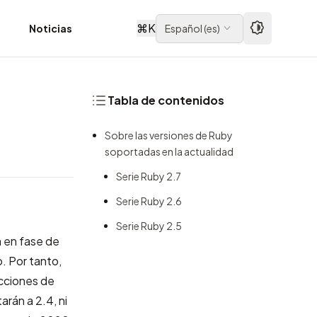
⌘
K
d
Noticias
Español
(
es
)
Tabla de contenidos
Sobre las versiones de Ruby
soportadas en la actualidad
Serie Ruby 2.7
Serie Ruby 2.6
Serie Ruby 2.5
a en fase de
. Por tanto,
ecciones de
arán a 2.4, ni