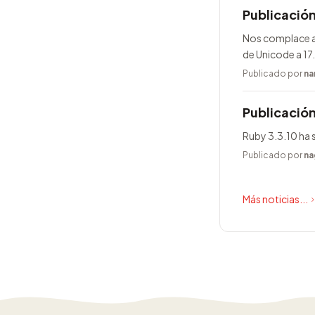
Publicació
Nos complace an
de Unicode a 17
Publicado por
na
Publicación
Ruby 3.3.10 ha 
Publicado por
na
Más noticias...