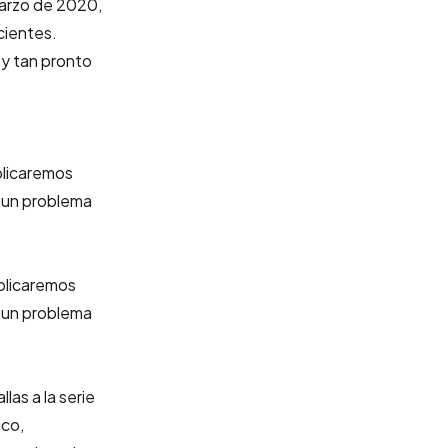
Marzo de 2020,
cientes.
y tan pronto
blicaremos
a un problema
blicaremos
a un problema
as a la serie
ico,