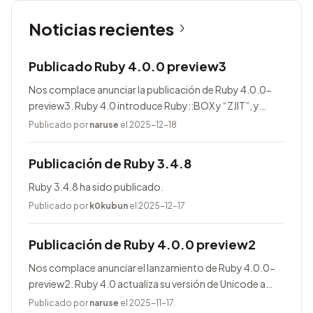
Noticias recientes
Publicado Ruby 4.0.0 preview3
Nos complace anunciar la publicación de Ruby 4.0.0-
preview3. Ruby 4.0 introduce Ruby::BOX y “ZJIT”, y
agrega muchas mejoras.
Publicado por
naruse
el 2025-12-18
Publicación de Ruby 3.4.8
Ruby 3.4.8 ha sido publicado.
Publicado por
k0kubun
el 2025-12-17
Publicación de Ruby 4.0.0 preview2
Nos complace anunciar el lanzamiento de Ruby 4.0.0-
preview2. Ruby 4.0 actualiza su versión de Unicode a
17.0.0, entre otras novedades.
Publicado por
naruse
el 2025-11-17