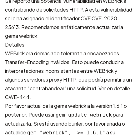
Se reportó una potencial vulnerabilidad en WEBrick a
contrabando de solicitudes HTTP. A esta vulnerabilidad
se le ha asignado el identificador CVE
CVE-2020-
25613
. Recomendamos enfáticamente actualizar la
gema webrick.
Detalles
WEBrick era demasiado tolerante a encabezados
Transfer-Encoding inválidos. Esto puede conducir a
interpretaciones inconsistentes entre WEBrick y
algunos servidores proxy HTTP, que podría permitir a un
atacante “contrabandear” una solicitud. Ver en detalle
CWE-444
.
Por favor actualice la gema webrick a la versión 1.6.1 o
posterior. Puede usar
para
gem update webrick
actualizarla. Si está usando bunler, por favor añada o
actualice
a su
gem "webrick", ">= 1.6.1"