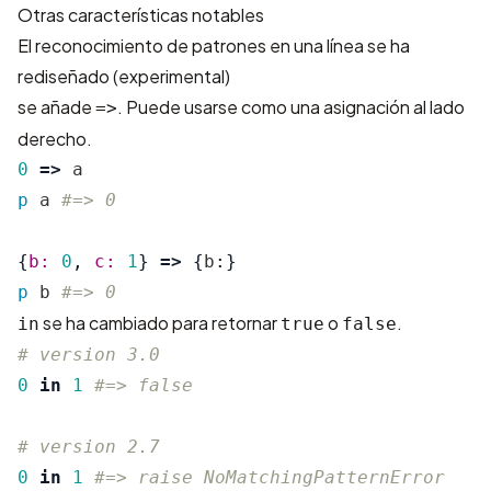
Otras características notables
El reconocimiento de patrones en una línea se ha
rediseñado (experimental)
se añade
. Puede usarse como una asignación al lado
=>
derecho.
0
=>
a
p
a
#=> 0
{
b: 
0
,
c: 
1
}
=>
{
b
:}
p
b
#=> 0
se ha cambiado para retornar
o
.
in
true
false
# version 3.0
0
in
1
#=> false
# version 2.7
0
in
1
#=> raise NoMatchingPatternError