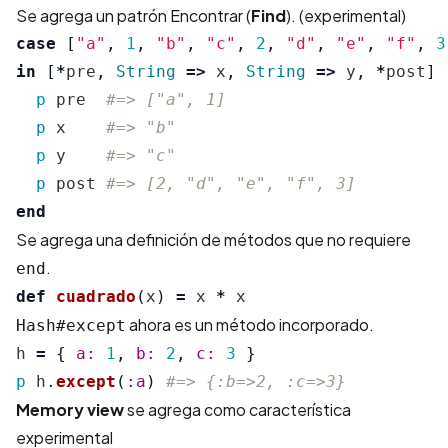
Se agrega un patrón Encontrar (
Find
). (experimental)
case
[
"a"
,
1
,
"b"
,
"c"
,
2
,
"d"
,
"e"
,
"f"
,
3
in
[
*
pre
,
String
=>
x
,
String
=>
y
,
*
post
]
p
pre
#=> ["a", 1]
p
x
#=> "b"
p
y
#=> "c"
p
post
#=> [2, "d", "e", "f", 3]
end
Se agrega una definición de métodos que no requiere
.
end
def
cuadrado
(
x
)
=
x
*
x
ahora es un método incorporado.
Hash#except
h
=
{
a: 
1
,
b: 
2
,
c: 
3
}
p
h
.
except
(
:a
)
#=> {:b=>2, :c=>3}
Memory view
se agrega como característica
experimental