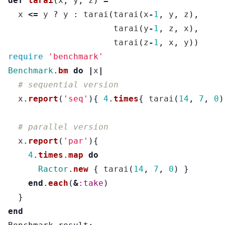
def
tarai
(
x
,
y
,
z
)
=
x
<=
y
?
y
:
tarai
(
tarai
(
x
-
1
,
y
,
z
),
tarai
(
y
-
1
,
z
,
x
),
tarai
(
z
-
1
,
x
,
y
))
require
'benchmark'
Benchmark
.
bm
do
|
x
|
# sequential version
x
.
report
(
'seq'
){
4
.
times
{
tarai
(
14
,
7
,
0
)
# parallel version
x
.
report
(
'par'
){
4
.
times
.
map
do
Ractor
.
new
{
tarai
(
14
,
7
,
0
)
}
end
.
each
(
&
:take
)
}
end