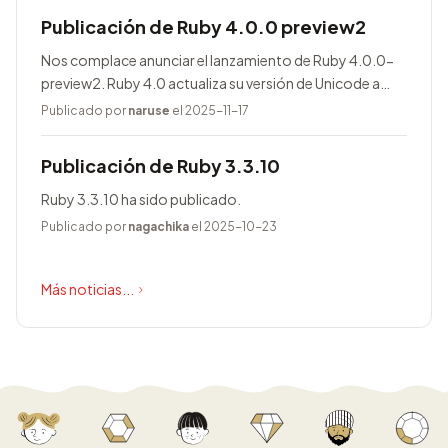
Publicación de Ruby 4.0.0 preview2
Nos complace anunciar el lanzamiento de Ruby 4.0.0-
preview2. Ruby 4.0 actualiza su versión de Unicode a
17.0.0, entre otras novedades.
Publicado por
naruse
el 2025-11-17
Publicación de Ruby 3.3.10
Ruby 3.3.10 ha sido publicado.
Publicado por
nagachika
el 2025-10-23
Más noticias...