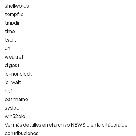
shellwords
tempfile
tmpdir
time
tsort
un
weakref
digest
io-nonblock
io-wait
nkf
pathname
syslog
win32ole
Ver más detalles en el archivo
NEWS
o
en la bitácora de
contribuciones