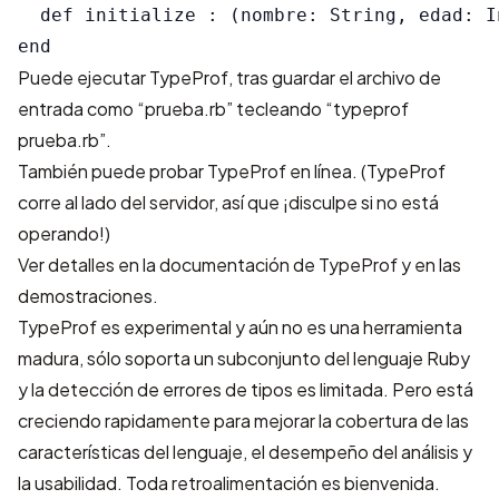
  def initialize : (nombre: String, edad: I
Puede ejecutar TypeProf, tras guardar el archivo de
entrada como “prueba.rb” tecleando “typeprof
prueba.rb”.
También puede
probar TypeProf en línea
. (TypeProf
corre al lado del servidor, así que ¡disculpe si no está
operando!)
Ver detalles en
la documentación de TypeProf
y en
las
demostraciones
.
TypeProf es experimental y aún no es una herramienta
madura, sólo soporta un subconjunto del lenguaje Ruby
y la detección de errores de tipos es limitada. Pero está
creciendo rapidamente para mejorar la cobertura de las
características del lenguaje, el desempeño del análisis y
la usabilidad. Toda retroalimentación es bienvenida.