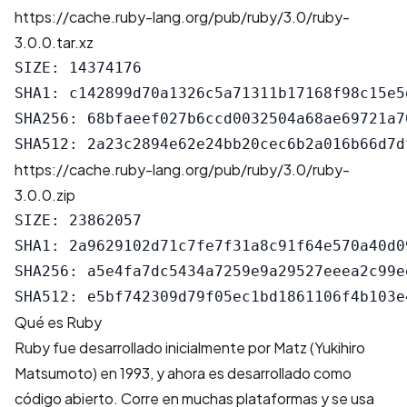
https://cache.ruby-lang.org/pub/ruby/3.0/ruby-
3.0.0.tar.xz
SIZE: 14374176

SHA1: c142899d70a1326c5a71311b17168f98c15e5d
SHA256: 68bfaeef027b6ccd0032504a68ae69721a7
https://cache.ruby-lang.org/pub/ruby/3.0/ruby-
3.0.0.zip
SIZE: 23862057

SHA1: 2a9629102d71c7fe7f31a8c91f64e570a40d09
SHA256: a5e4fa7dc5434a7259e9a29527eeea2c99e
Qué es Ruby
Ruby fue desarrollado inicialmente por Matz (Yukihiro
Matsumoto) en 1993, y ahora es desarrollado como
código abierto. Corre en muchas plataformas y se usa