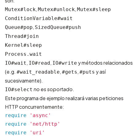
son:
,
,
Mutex#lock
Mutex#unlock
Mutex#sleep
ConditionVariable#wait
,
Queue#pop
SizedQueue#push
Thread#join
Kernel#sleep
Process.wait
,
,
y métodos relacionados
IO#wait
IO#read
IO#write
(e.g.
,
,
y así
#wait_readable
#gets
#puts
sucesivamente).
no es soportado
.
IO#select
Este programa de ejemplo realizará varias peticiones
HTTP concurrentemente:
require
'async'
require
'net/http'
require
'uri'