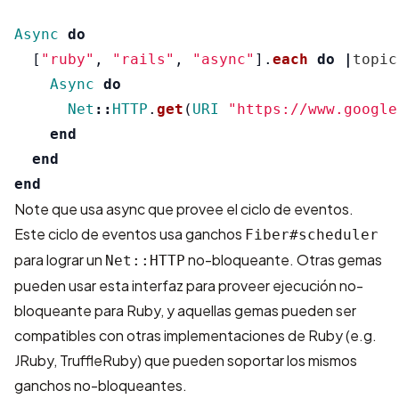
Async
do
[
"ruby"
,
"rails"
,
"async"
].
each
do
|
topic
Async
do
Net
::
HTTP
.
get
(
URI
"https://www.google
end
end
end
Note que usa
async
que provee el ciclo de eventos.
Este ciclo de eventos usa ganchos
Fiber#scheduler
para lograr un
no-bloqueante. Otras gemas
Net::HTTP
pueden usar esta interfaz para proveer ejecución no-
bloqueante para Ruby, y aquellas gemas pueden ser
compatibles con otras implementaciones de Ruby (e.g.
JRuby, TruffleRuby) que pueden soportar los mismos
ganchos no-bloqueantes.