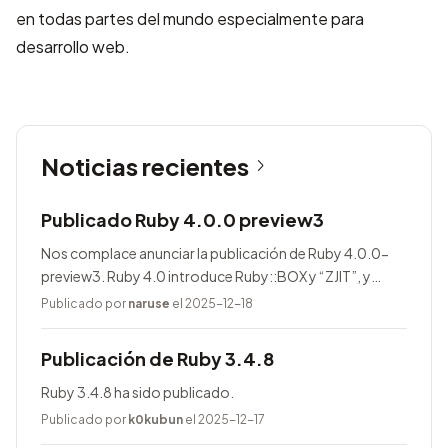
en todas partes del mundo especialmente para
desarrollo web.
Noticias recientes
Publicado Ruby 4.0.0 preview3
Nos complace anunciar la publicación de Ruby 4.0.0-
preview3. Ruby 4.0 introduce Ruby::BOX y “ZJIT”, y
agrega muchas mejoras.
Publicado por
naruse
el 2025-12-18
Publicación de Ruby 3.4.8
Ruby 3.4.8 ha sido publicado.
Publicado por
k0kubun
el 2025-12-17