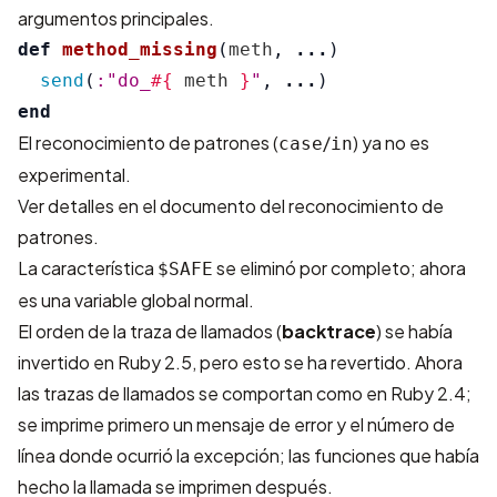
argumentos principales.
def
method_missing
(
meth
,
...
)
send
(
:"do_
#{
meth
}
"
,
...
)
end
El reconocimiento de patrones (
/
) ya no es
case
in
experimental.
Ver detalles en el
documento del reconocimiento de
patrones
.
La característica
se eliminó por completo; ahora
$SAFE
es una variable global normal.
El orden de la traza de llamados (
backtrace
) se había
invertido en Ruby 2.5, pero esto se ha revertido. Ahora
las trazas de llamados se comportan como en Ruby 2.4;
se imprime primero un mensaje de error y el número de
línea donde ocurrió la excepción; las funciones que había
hecho la llamada se imprimen después.