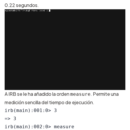
0.22 segundos.
A IRB se le ha añadido la orden
. Permite una
measure
medición sencilla del tiempo de ejecución.
irb(main):001:0> 3

=> 3

irb(main):002:0> measure
