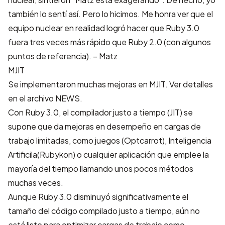
también lo sentí así. Pero lo hicimos. Me honra ver que el
equipo nuclear en realidad logró hacer que Ruby 3.0
fuera tres veces más rápido que Ruby 2.0 (con algunos
puntos de referencia). – Matz
MJIT
Se implementaron muchas mejoras en MJIT. Ver detalles
en el archivo
NEWS
.
Con Ruby 3.0, el compilador justo a tiempo (JIT) se
supone que da mejoras en desempeño en cargas de
trabajo limitadas, como juegos (
Optcarrot
), Inteligencia
Artificila(
Rubykon
) o cualquier aplicación que emplee la
mayoría del tiempo llamando unos pocos métodos
muchas veces.
Aunque Ruby 3.0
disminuyó significativamente el
tamaño del código compilado justo a tiempo
, aún no
está listo para optimizar cargas de trabajo como