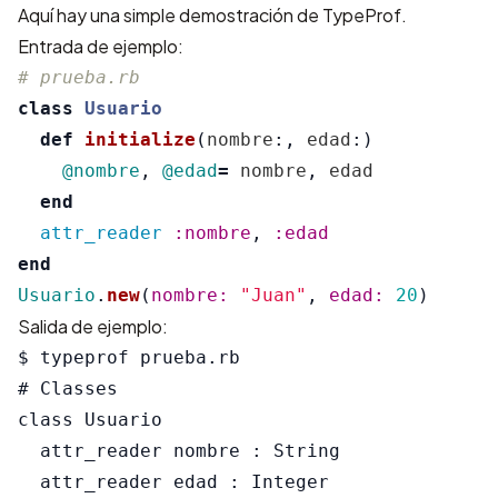
Aquí hay una simple demostración de TypeProf.
Entrada de ejemplo:
# prueba.rb
class
Usuario
def
initialize
(
nombre
:,
edad
:)
@nombre
,
@edad
=
nombre
,
edad
end
attr_reader
:nombre
,
:edad
end
Usuario
.
new
(
nombre: 
"Juan"
,
edad: 
20
)
Salida de ejemplo:
$ typeprof prueba.rb

# Classes

class Usuario

  attr_reader nombre : String

  attr_reader edad : Integer
