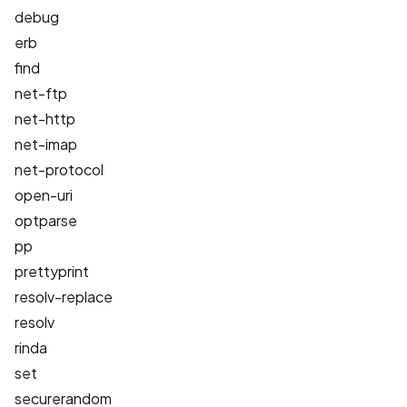
debug
erb
find
net-ftp
net-http
net-imap
net-protocol
open-uri
optparse
pp
prettyprint
resolv-replace
resolv
rinda
set
securerandom