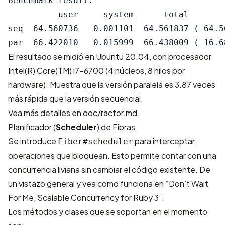
Benchmark result:

          user     system      total        
seq  64.560736   0.001101  64.561837 ( 64.56
El resultado se midió en Ubuntu 20.04, con procesador
Intel(R) Core(TM) i7-6700 (4 núcleos, 8 hilos por
hardware). Muestra que la versión paralela es 3.87 veces
más rápida que la versión secuencial.
Vea más detalles en
doc/ractor.md
.
Planificador (
Scheduler
) de Fibras
Se introduce
para interceptar
Fiber#scheduler
operaciones que bloquean. Esto permite contar con una
concurrencia liviana sin cambiar el código existente. De
un vistazo general y vea como funciona en
“Don’t Wait
For Me, Scalable Concurrency for Ruby 3”
.
Los métodos y clases que se soportan en el momento