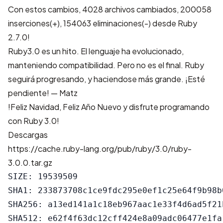
Con estos cambios,
4028 archivos cambiados, 200058
inserciones(+), 154063 eliminaciones(-)
desde Ruby
2.7.0!
Ruby3.0 es un hito. El lenguaje ha evolucionado,
manteniendo compatibilidad. Pero no es el final. Ruby
seguirá progresando, y haciendose más grande. ¡Esté
pendiente! — Matz
!Feliz Navidad, Feliz Año Nuevo y disfrute programando
con Ruby 3.0!
Descargas
https://cache.ruby-lang.org/pub/ruby/3.0/ruby-
3.0.0.tar.gz
SIZE: 19539509

SHA1: 233873708c1ce9fdc295e0ef1c25e64f9b98b0
SHA256: a13ed141a1c18eb967aac1e33f4d6ad5f21