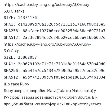
https://cache.ruby-lang.org/pub/ruby/3.0/ruby-
3.0.0.tar.xz
SIZE: 14374176

SHA1: c142899d70a1326c5a71311b17168f98c15e5d
SHA256: 68bfaeef027b6ccd0032504a68ae69721a7
https://cache.ruby-lang.org/pub/ruby/3.0/ruby-
3.0.0.zip
SIZE: 23862057

SHA1: 2a9629102d71c7fe7f31a8c91f64e570a40d09
SHA256: a5e4fa7dc5434a7259e9a29527eeea2c99e
Що таке Ruby
Ruby вперше розробив Matz (Yukihiro Matsumoto) у
1993 році, і зараз розвивається як Open Source. Він
працює на багатьох платформах і використовується