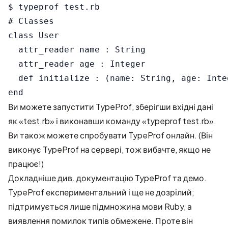
$ typeprof test.rb

# Classes

class User

  attr_reader name : String

  attr_reader age : Integer

  def initialize : (name: String, age: Inte
Ви можете запустити TypeProf, зберігши вхідні дані
як «test.rb» і виконавши команду «typeprof test.rb».
Ви також можете
спробувати TypeProf онлайн
. (Він
виконує TypeProf на сервері, тож вибачте, якщо не
працює!)
Докладніше див.
документацію TypeProf
та
демо
.
TypeProf експериментальний і ще не дозрілий;
підтримується лише підмножина мови Ruby, а
виявлення помилок типів обмежене. Проте він