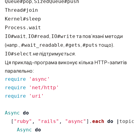
,
Queue#pop
SizedQueue#push
Thread#join
Kernel#sleep
Process.wait
,
,
та пов’язані методи
IO#wait
IO#read
IO#write
(напр.,
,
,
тощо).
#wait_readable
#gets
#puts
не підтримується
.
IO#select
Ця приклад-програма виконує кілька HTTP-запитів
паралельно:
require
'async'
require
'net/http'
require
'uri'
Async
do
[
"ruby"
,
"rails"
,
"async"
].
each
do
|
topic
Async
do