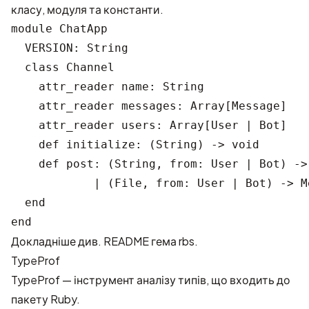
класу, модуля та константи.
module ChatApp

  VERSION: String

  class Channel

    attr_reader name: String

    attr_reader messages: Array[Message]

    attr_reader users: Array[User | Bot]   
    def initialize: (String) -> void

    def post: (String, from: User | Bot) ->
            | (File, from: User | Bot) -> Me
  end

Докладніше див.
README гема rbs
.
TypeProf
TypeProf — інструмент аналізу типів, що входить до
пакету Ruby.