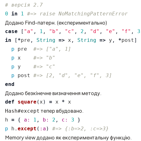
# версія 2.7
0
in
1
#=> raise NoMatchingPatternError
Додано Find-патерн. (експериментально)
case
[
"a"
,
1
,
"b"
,
"c"
,
2
,
"d"
,
"e"
,
"f"
,
3
in
[
*
pre
,
String
=>
x
,
String
=>
y
,
*
post
]
p
pre
#=> ["a", 1]
p
x
#=> "b"
p
y
#=> "c"
p
post
#=> [2, "d", "e", "f", 3]
end
Додано безкінечне визначення методу.
def
square
(
x
)
=
x
*
x
тепер вбудовано.
Hash#except
h
=
{
a: 
1
,
b: 
2
,
c: 
3
}
p
h
.
except
(
:a
)
#=> {:b=>2, :c=>3}
Memory view додано як експериментальну функцію.