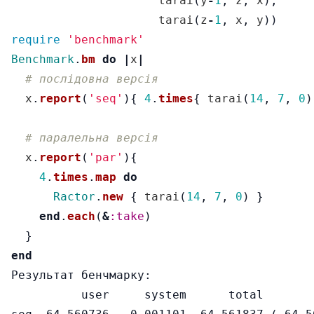
tarai
(
y
-
1
,
z
,
x
),
tarai
(
z
-
1
,
x
,
y
))
require
'benchmark'
Benchmark
.
bm
do
|
x
|
# послідовна версія
x
.
report
(
'seq'
){
4
.
times
{
tarai
(
14
,
7
,
0
)
# паралельна версія
x
.
report
(
'par'
){
4
.
times
.
map
do
Ractor
.
new
{
tarai
(
14
,
7
,
0
)
}
end
.
each
(
&
:take
)
}
end
Результат бенчмарку:

          user     system      total        