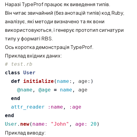
Наразі TypeProf працює як виведення типів.
Він читає звичайний (без анотацій типів) код Ruby,
аналізує, які методи визначено та як вони
використовуються, і генерує прототип сигнатури
типу у форматі RBS.
Ось коротка демонстрація TypeProf.
Приклад вхідних даних:
# test.rb
class
User
def
initialize
(
name
:,
age
:)
@name
,
@age
=
name
,
age
end
attr_reader
:name
,
:age
end
User
.
new
(
name: 
"John"
,
age: 
20
)
Приклад виводу: