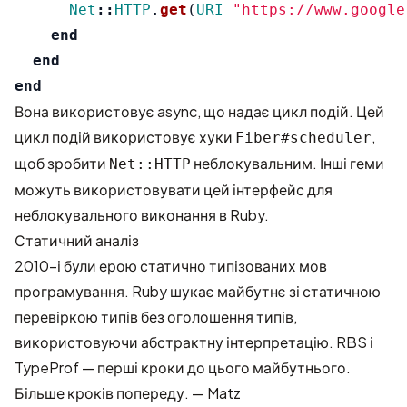
Net
::
HTTP
.
get
(
URI
"https://www.google
end
end
end
Вона використовує
async
, що надає цикл подій. Цей
цикл подій використовує хуки
,
Fiber#scheduler
щоб зробити
неблокувальним. Інші геми
Net::HTTP
можуть використовувати цей інтерфейс для
неблокувального виконання в Ruby.
Статичний аналіз
2010-і були ерою статично типізованих мов
програмування. Ruby шукає майбутнє зі статичною
перевіркою типів без оголошення типів,
використовуючи абстрактну інтерпретацію. RBS і
TypeProf — перші кроки до цього майбутнього.
Більше кроків попереду. — Matz