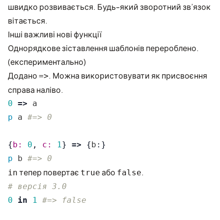
швидко розвивається. Будь-який зворотний зв’язок
вітається.
Інші важливі нові функції
Однорядкове зіставлення шаблонів перероблено.
(експериментально)
Додано
. Можна використовувати як присвоєння
=>
справа наліво.
0
=>
a
p
a
#=> 0
{
b: 
0
,
c: 
1
}
=>
{
b
:}
p
b
#=> 0
тепер повертає
або
.
in
true
false
# версія 3.0
0
in
1
#=> false