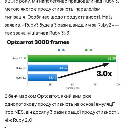
з 2015 року, ми наполегливо працювали над Ruby 3,
метою якого є продуктивність, паралелізм і
типізація. Особливо щодо продуктивності, Matz
заявив: «Ruby3 буде в 3 рази швидшим за Ruby2» —
так звана ініціатива
Ruby 3x3
.
З
бенчмарком Optcarrot
, який вимірює
однопотокову продуктивність на основі емуляції
ігор NES, він досяг у 3 рази кращої продуктивності,
ніж Ruby 2.0!