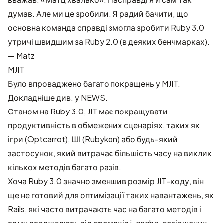
думав. Але ми це зробили. Я радий бачити, що
основна команда справді змогла зробити Ruby 3.0
утричі швидшим за Ruby 2.0 (в деяких бенчмарках).
— Matz
MJIT
Було впроваджено багато покращень у MJIT.
Докладніше див. у NEWS.
Станом на Ruby 3.0, JIT має покращувати
продуктивність в обмежених сценаріях, таких як
ігри (
Optcarrot
), ШІ (
Rubykon
) або будь-який
застосунок, який витрачає більшість часу на виклик
кількох методів багато разів.
Хоча Ruby 3.0
значно зменшив розмір JIT-коду
, він
ще не готовий для оптимізації таких навантажень, як
Rails, які часто витрачають час на багато методів і
тому страждають від промахів i-cache, погіршених