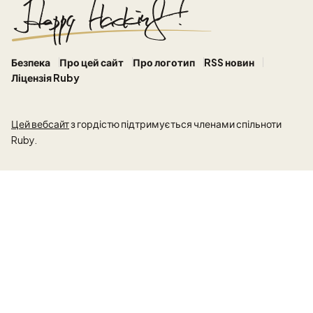
Безпека
Про цей сайт
Про логотип
RSS новин
Ліцензія Ruby
Цей вебсайт
з гордістю підтримується членами спільноти
Ruby.