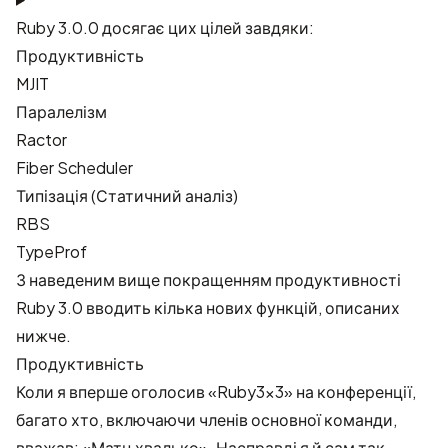
Ruby 3.0.0 досягає цих цілей завдяки:
Продуктивність
MJIT
Паралелізм
Ractor
Fiber Scheduler
Типізація (Статичний аналіз)
RBS
TypeProf
З наведеним вище покращенням продуктивності
Ruby 3.0 вводить кілька нових функцій, описаних
нижче.
Продуктивність
Коли я вперше оголосив «Ruby3x3» на конференції,
багато хто, включаючи членів основної команди,
вважав: «Матц хвалько». Насправді я й сам так