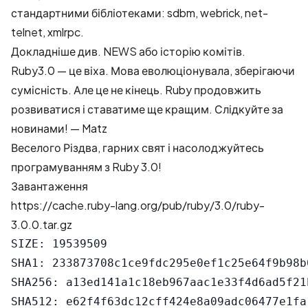
стандартними бібліотеками: sdbm, webrick, net-
telnet, xmlrpc.
Докладніше див.
NEWS
або
історію комітів
.
Ruby3.0 — це віха. Мова еволюціонувала, зберігаючи
сумісність. Але це не кінець. Ruby продовжить
розвиватися і ставатиме ще кращим. Слідкуйте за
новинами! — Matz
Веселого Різдва, гарних свят і насолоджуйтесь
програмуванням з Ruby 3.0!
Завантаження
https://cache.ruby-lang.org/pub/ruby/3.0/ruby-
3.0.0.tar.gz
SIZE: 19539509

SHA1: 233873708c1ce9fdc295e0ef1c25e64f9b98b0
SHA256: a13ed141a1c18eb967aac1e33f4d6ad5f21