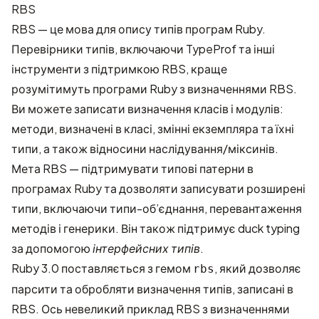
RBS
RBS — це мова для опису типів програм Ruby.
Перевірники типів, включаючи TypeProf та інші
інструменти з підтримкою RBS, краще
розумітимуть програми Ruby з визначеннями RBS.
Ви можете записати визначення класів і модулів:
методи, визначені в класі, змінні екземпляра та їхні
типи, а також відносини наслідування/міксинів.
Мета RBS — підтримувати типові патерни в
програмах Ruby та дозволяти записувати розширені
типи, включаючи типи-об’єднання, перевантаження
методів і генерики. Він також підтримує duck typing
за допомогою
інтерфейсних типів
.
Ruby 3.0 поставляється з гемом
, який дозволяє
rbs
парсити та обробляти визначення типів, записані в
RBS. Ось невеликий приклад RBS з визначеннями