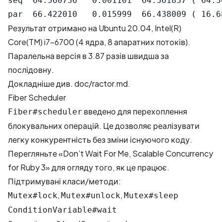
seq  64.560736   0.001101  64.561837 ( 64.56
Результат отримано на Ubuntu 20.04, Intel(R)
Core(TM) i7-6700 (4 ядра, 8 апаратних потоків).
Паралельна версія в 3.87 разів швидша за
послідовну.
Докладніше див.
doc/ractor.md
.
Fiber Scheduler
введено для перехоплення
Fiber#scheduler
блокувальних операцій. Це дозволяє реалізувати
легку конкурентність без зміни існуючого коду.
Перегляньте
«Don’t Wait For Me, Scalable Concurrency
for Ruby 3»
для огляду того, як це працює.
Підтримувані класи/методи:
,
,
Mutex#lock
Mutex#unlock
Mutex#sleep
ConditionVariable#wait