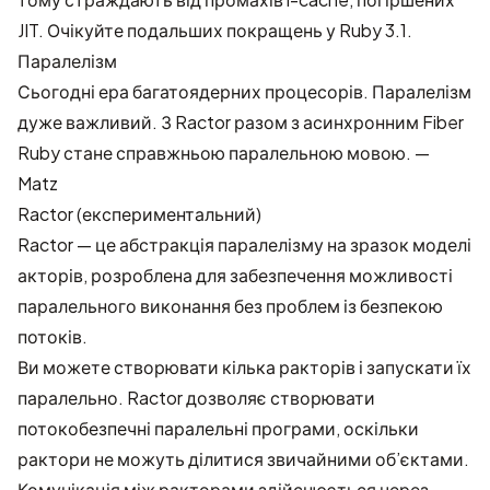
JIT. Очікуйте подальших покращень у Ruby 3.1.
Паралелізм
Сьогодні ера багатоядерних процесорів. Паралелізм
дуже важливий. З Ractor разом з асинхронним Fiber
Ruby стане справжньою паралельною мовою. —
Matz
Ractor (експериментальний)
Ractor — це абстракція паралелізму на зразок моделі
акторів, розроблена для забезпечення можливості
паралельного виконання без проблем із безпекою
потоків.
Ви можете створювати кілька ракторів і запускати їх
паралельно. Ractor дозволяє створювати
потокобезпечні паралельні програми, оскільки
рактори не можуть ділитися звичайними об’єктами.
Комунікація між ракторами здійснюється через