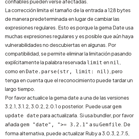
confiables pueden verse afectadas.
La corrección limita el tamaño de la entrada a 128 bytes
de manera predeterminada en lugar de cambiar las
expresiones regulares. Esto es porque la gema Date usa
muchas expresiones regulares y es posible que aún haya
vulnerabilidades no descubiertas en algunas. Por
compatibilidad, se permite eliminar la limitación pasando
explícitamente la palabra reservada
en
,
limit
nil
como en
, pero
Date.parse(str, limit: nil)
tenga en cuenta que el reconocimiento puede tardar un
largo tiempo.
Por favor actualice la gema date a una de las versiones
3.2.1, 3.1.2, 3.0.2, 2.0.1 o posterior. Puede usar
gem
para actualizarla. Si usa bundler, por favor
update date
añada
a su
. De
gem "date", ">= 3.2.1"
Gemfile
forma alternativa, puede actualizar Ruby a 3.0.3, 2.7.5,