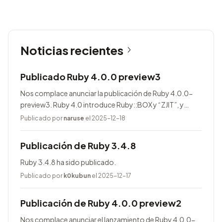
Noticias recientes
Publicado Ruby 4.0.0 preview3
Nos complace anunciar la publicación de Ruby 4.0.0-
preview3. Ruby 4.0 introduce Ruby::BOX y “ZJIT”, y
agrega muchas mejoras.
Publicado por
naruse
el 2025-12-18
Publicación de Ruby 3.4.8
Ruby 3.4.8 ha sido publicado.
Publicado por
k0kubun
el 2025-12-17
Publicación de Ruby 4.0.0 preview2
Nos complace anunciar el lanzamiento de Ruby 4.0.0-