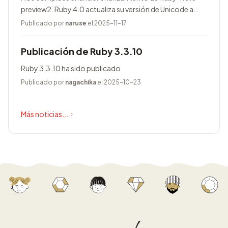
preview2. Ruby 4.0 actualiza su versión de Unicode a
17.0.0, entre otras novedades.
Publicado por
naruse
el 2025-11-17
Publicación de Ruby 3.3.10
Ruby 3.3.10 ha sido publicado.
Publicado por
nagachika
el 2025-10-23
Más noticias...