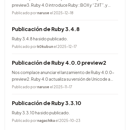
preview3. Ruby 4.0 introduce Ruby::BOX y “ZJIT”, y
agrega muchas mejoras.
Publicado por
naruse
el 2025-12-18
Publicación de Ruby 3.4.8
Ruby 3.4.8 ha sido publicado.
Publicado por
k0kubun
el 2025-12-17
Publicación de Ruby 4.0.0 preview2
Nos complace anunciar el lanzamiento de Ruby 4.0.0-
preview2. Ruby 4.0 actualiza su versión de Unicode a
17.0.0, entre otras novedades.
Publicado por
naruse
el 2025-11-17
Publicación de Ruby 3.3.10
Ruby 3.3.10 ha sido publicado.
Publicado por
nagachika
el 2025-10-23