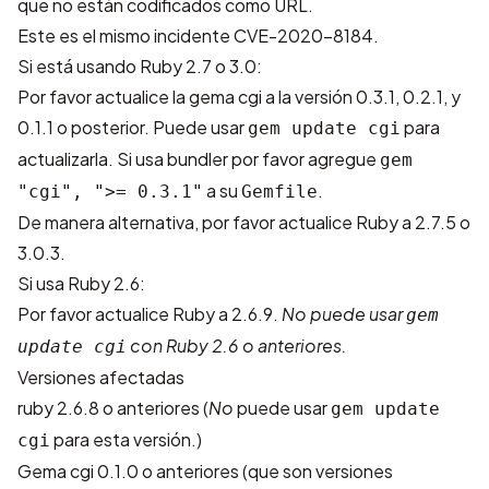
que no están codificados como URL.
Este es el mismo incidente
CVE-2020-8184
.
Si está usando Ruby 2.7 o 3.0:
Por favor actualice la gema cgi a la versión 0.3.1, 0.2.1, y
0.1.1 o posterior. Puede usar
para
gem update cgi
actualizarla. Si usa bundler por favor agregue
gem
a su
.
"cgi", ">= 0.3.1"
Gemfile
De manera alternativa, por favor actualice Ruby a 2.7.5 o
3.0.3.
Si usa Ruby 2.6:
Por favor actualice Ruby a 2.6.9.
No puede usar
gem
con Ruby 2.6 o anteriores.
update cgi
Versiones afectadas
ruby 2.6.8 o anteriores (
No
puede usar
gem update
para esta versión.)
cgi
Gema cgi 0.1.0 o anteriores (que son versiones