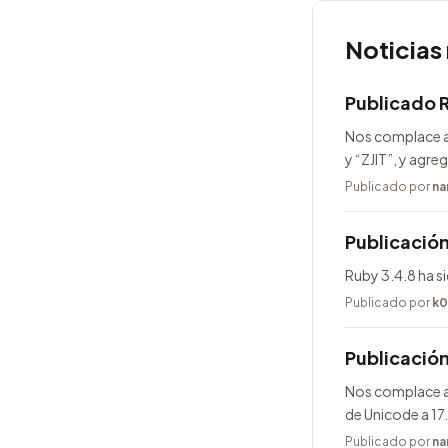
Noticias
Publicado 
Nos complace a
y “ZJIT”, y agr
Publicado por
na
Publicación
Ruby 3.4.8 ha s
Publicado por
k0
Publicació
Nos complace an
de Unicode a 17
Publicado por
na