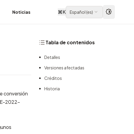
⌘
K
d
Noticias
Español
(
es
)
Tabla de contenidos
Detalles
Versiones afectadas
Créditos
Historia
de conversión
E-2022-
lgunos