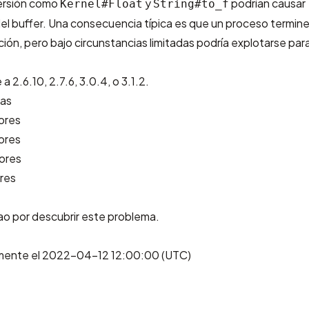
ersión como
y
podrían causar
Kernel#Float
String#to_f
l buffer. Una consecuencia típica es que un proceso termine
ión, pero bajo circunstancias limitadas podría explotarse par
a 2.6.10, 2.7.6, 3.0.4, o 3.1.2.
das
iores
iores
iores
ores
ao
por descubrir este problema.
lmente el 2022-04-12 12:00:00 (UTC)