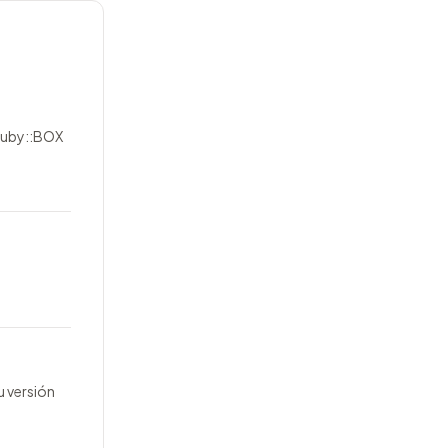
 Ruby::BOX
u versión