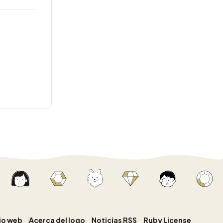
tio web
Acerca del logo
Noticias RSS
Ruby License