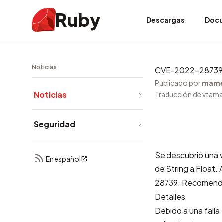
Ruby
Descargas
Doc
Noticias
CVE-2022-28739: D
Publicado por
mam
Noticias
Traducción de vtam
Seguridad
Se descubrió una 
En español
de String a Float. 
28739
. Recomenda
Detalles
Debido a una falla