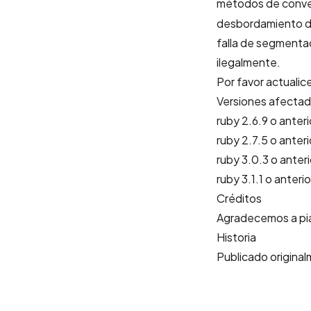
métodos de conv
desbordamiento de
falla de segmentac
ilegalmente.
Por favor actualice 
Versiones afecta
ruby 2.6.9 o anter
ruby 2.7.5 o anter
ruby 3.0.3 o anter
ruby 3.1.1 o anteri
Créditos
Agradecemos a
pi
Historia
Publicado origina