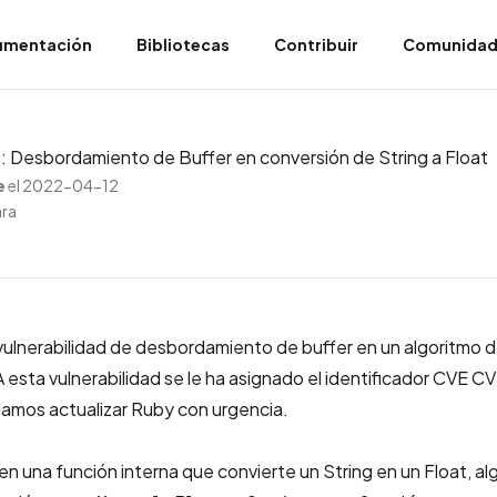
umentación
Bibliotecas
Contribuir
Comunida
esbordamiento de Buffer en conversión de String a Float
e
el 2022-04-12
ara
vulnerabilidad de desbordamiento de buffer en un algoritmo 
A esta vulnerabilidad se le ha asignado el identificador CVE
CV
mos actualizar Ruby con urgencia.
 en una función interna que convierte un String en un Float, a