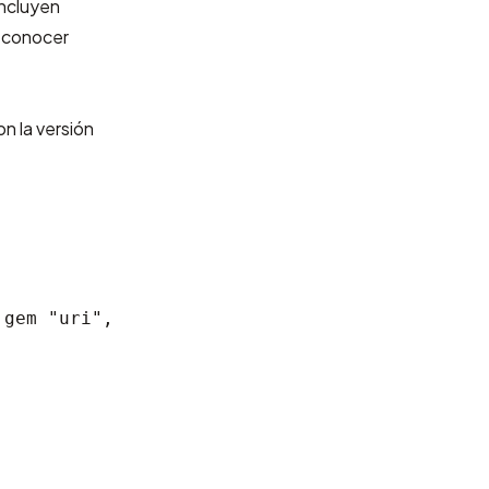
incluyen
reconocer
n la versión
e
gem "uri",