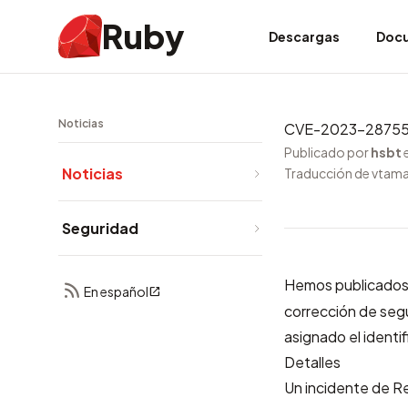
Ruby
Descargas
Doc
Noticias
CVE-2023-28755: 
Publicado por
hsbt
Noticias
Traducción de vtam
Seguridad
Hemos publicados
En español
corrección de segu
asignado el identi
Detalles
Un incidente de Re