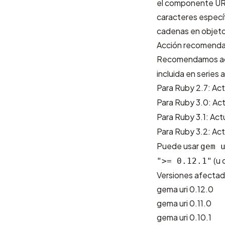
el componente URI
caracteres especí
cadenas en objeto
Acción recomend
Recomendamos act
incluida en series 
Para Ruby 2.7: Act
Para Ruby 3.0: Act
Para Ruby 3.1: Actu
Para Ruby 3.2: Act
Puede usar
gem 
(u 
">= 0.12.1"
Versiones afecta
gema uri 0.12.0
gema uri 0.11.0
gema uri 0.10.1