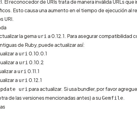
. El reconocedor de URIs trata de manera inválida URLs que 
ficos. Esto causa una aumento en el tiempo de ejecución al 
s URI.
ada
ualizar la gema
a 0.12.1. Para asegurar compatibilidad co
uri
antiguas de Ruby, puede actualizar así:
ualizar a
0.10.0.1
uri
ualizar a
0.10.2
uri
alizar a
0.11.1
uri
ualizar a
0.12.1
uri
para actualizar. Si usa bundler, por favor agregu
update uri
otra de las versiones mencionadas antes) a su
.
Gemfile
das