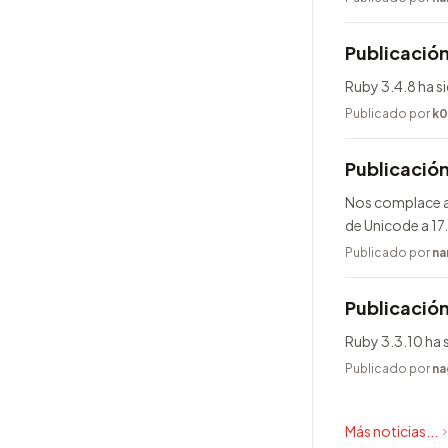
Publicación
Ruby 3.4.8 ha s
Publicado por
k0
Publicació
Nos complace an
de Unicode a 17
Publicado por
na
Publicación
Ruby 3.3.10 ha 
Publicado por
na
Más noticias...