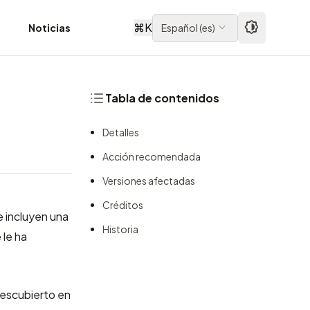
⌘
K
d
Noticias
Español
(
es
)
Tabla de contenidos
Detalles
Acción recomendada
Versiones afectadas
Créditos
e incluyen una
Historia
 le ha
descubierto en