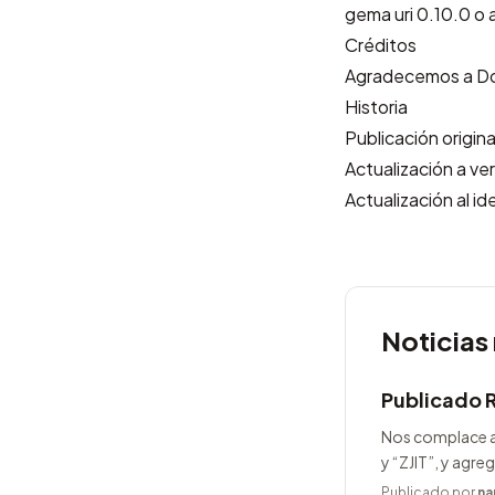
gema uri 0.10.0 o 
Créditos
Agradecemos a
Do
Historia
Publicación origi
Actualización a v
Actualización al 
Noticias
Publicado 
Nos complace a
y “ZJIT”, y agr
Publicado por
na