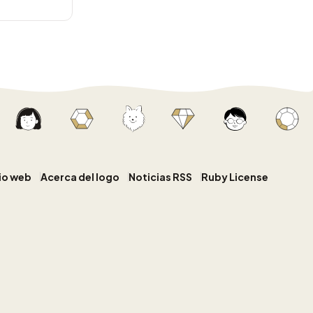
tio web
Acerca del logo
Noticias RSS
Ruby License