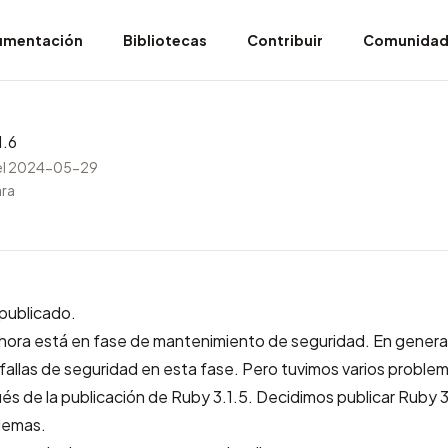
umentación
Bibliotecas
Contribuir
Comunida
1.6
el 2024-05-29
ara
 publicado.
ahora está en fase de mantenimiento de seguridad. En general
fallas de seguridad en esta fase. Pero tuvimos varios proble
s de la publicación de Ruby 3.1.5. Decidimos publicar Ruby 3
blemas.