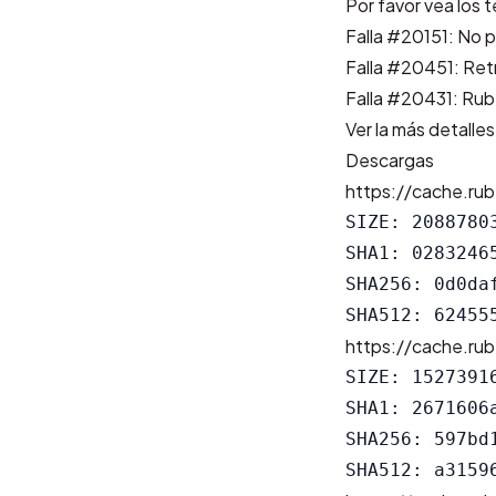
Por favor vea los 
Falla #20151: No 
Falla #20451: Retr
Falla #20431: Ruby 
Ver la más detalles
Descargas
https://cache.rub
SIZE: 20887803
SHA1: 0283246
SHA256: 0d0da
https://cache.rub
SIZE: 15273916
SHA1: 2671606
SHA256: 597bd