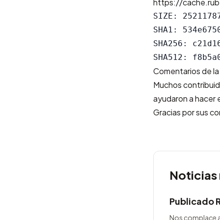
https://cache.rub
SIZE: 25211787
SHA1: 534e675
SHA256: c21d1
Comentarios de la
Muchos contribuido
ayudaron a hacer e
Gracias por sus co
Noticias
Publicado 
Nos complace a