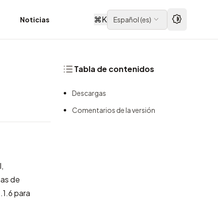
⌘
K
d
Noticias
Español
(
es
)
Tabla de contenidos
Descargas
Comentarios de la versión
,
mas de
.1.6 para