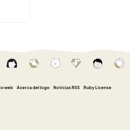
tio web
Acerca del logo
Noticias RSS
Ruby License