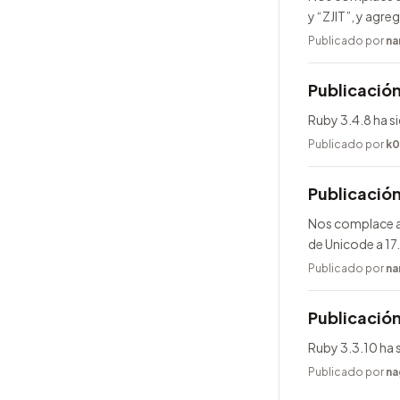
y “ZJIT”, y agr
Publicado por
na
Publicación
Ruby 3.4.8 ha s
Publicado por
k0
Publicació
Nos complace an
de Unicode a 17
Publicado por
na
Publicación
Ruby 3.3.10 ha 
Publicado por
na