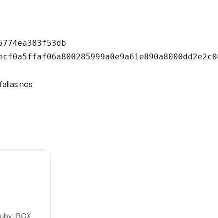
774ea383f53db

allas nos
 Ruby::BOX