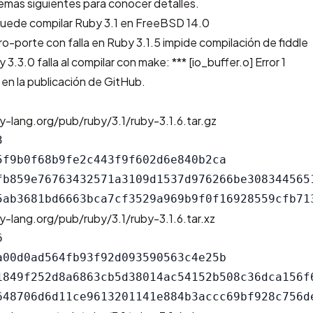
temas siguientes para conocer detalles.
puede compilar Ruby 3.1 en FreeBSD 14.0
o-porte con falla en Ruby 3.1.5 impide compilación de fiddle
3.3.0 falla al compilar con make: *** [io_buffer.o] Error 1
 en la
publicación de GitHub
.
y-lang.org/pub/ruby/3.1/ruby-3.1.6.tar.gz


5f9b0f68b9fe2c443f9f602d6e840b2ca

fb859e76763432571a3109d1537d976266be3083445651
y-lang.org/pub/ruby/3.1/ruby-3.1.6.tar.xz


a00d0ad564fb93f92d093590563c4e25b

1849f252d8a6863cb5d38014ac54152b508c36dca156f6