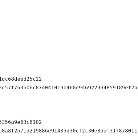
dc68deed25c22

356a9e63c6102
