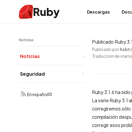
Ruby
Descargas
Doc
Noticias
Publicado Ruby 3.
Publicado por
hsbt
Noticias
Traducción de vtam
Seguridad
Ruby 3.1.6 ha sido
En español
La serie Ruby 3.1 
corregiremos sólo 
compilación despué
corregir esos pro