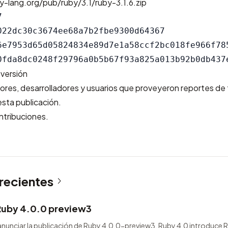
y-lang.org/pub/ruby/3.1/ruby-3.1.6.zip


022dc30c3674ee68a7b2fbe9300d64367

6e7953d65d05824834e89d7e1a58ccf2bc018fe966f785
 versión
res, desarrolladores y usuarios que proveyeron reportes de f
sta publicación.
ntribuciones.
 recientes
Ruby 4.0.0 preview3
nunciar la publicación de Ruby 4.0.0-preview3. Ruby 4.0 introduce