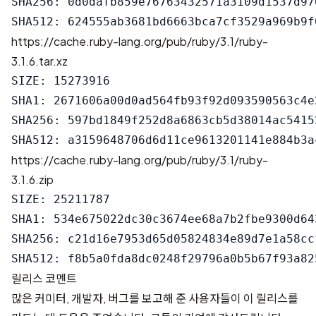
SHA256: 0d0dafb859e76763432571a3109d1537d97
https://cache.ruby-lang.org/pub/ruby/3.1/ruby-
3.1.6.tar.xz
SIZE: 15273916

SHA1: 2671606a00d0ad564fb93f92d093590563c4e2
SHA256: 597bd1849f252d8a6863cb5d38014ac5415
https://cache.ruby-lang.org/pub/ruby/3.1/ruby-
3.1.6.zip
SIZE: 25211787

SHA1: 534e675022dc30c3674ee68a7b2fbe9300d643
SHA256: c21d16e7953d65d05824834e89d7e1a58cc
릴리스 코멘트
많은 커미터, 개발자, 버그를 보고해 준 사용자들이 이 릴리스를