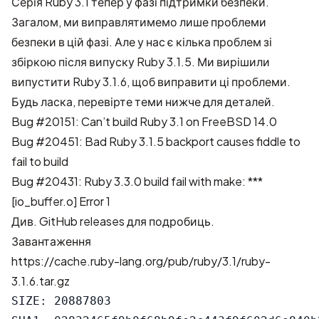
Серія Ruby 3.1 тепер у фазі підтримки безпеки.
Загалом, ми виправлятимемо лише проблеми
безпеки в цій фазі. Але у нас є кілька проблем зі
збіркою після випуску Ruby 3.1.5. Ми вирішили
випустити Ruby 3.1.6, щоб виправити ці проблеми.
Будь ласка, перевірте теми нижче для деталей.
Bug #20151: Can’t build Ruby 3.1 on FreeBSD 14.0
Bug #20451: Bad Ruby 3.1.5 backport causes fiddle to
fail to build
Bug #20431: Ruby 3.3.0 build fail with make: ***
[io_buffer.o] Error 1
Див.
GitHub releases
для подробиць.
Завантаження
https://cache.ruby-lang.org/pub/ruby/3.1/ruby-
3.1.6.tar.gz
SIZE: 20887803
