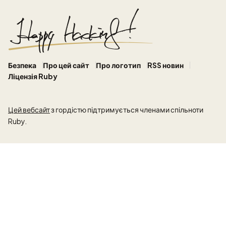
Безпека
Про цей сайт
Про логотип
RSS новин
Ліцензія Ruby
Цей вебсайт
з гордістю підтримується членами спільноти
Ruby.