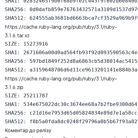
SHA1: 02832465f9b0f68b9fe2c443f9f602d6e840b2
SHA256: 0d0dafb859e76763432571a3109d1537d97
https://cache.ruby-lang.org/pub/ruby/3.1/ruby-
3.1.6.tar.xz
SIZE: 15273916

SHA1: 2671606a00d0ad564fb93f92d093590563c4e2
SHA256: 597bd1849f252d8a6863cb5d38014ac5415
https://cache.ruby-lang.org/pub/ruby/3.1/ruby-
3.1.6.zip
SIZE: 25211787

SHA1: 534e675022dc30c3674ee68a7b2fbe9300d643
SHA256: c21d16e7953d65d05824834e89d7e1a58cc
Коментар до релізу