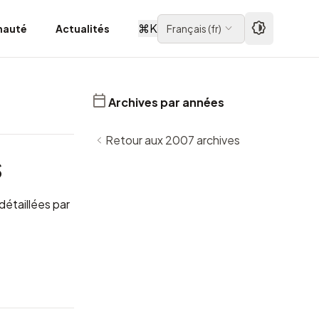
⌘
K
auté
Actualités
Français
(
fr
)
Archives par années
Retour aux 2007 archives
S
détaillées par