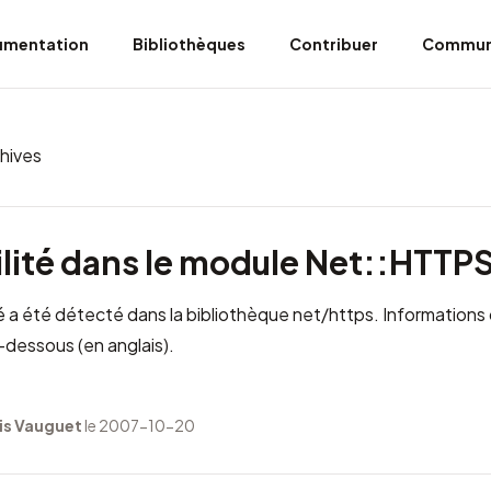
umentation
Bibliothèques
Contribuer
Commun
hives
lité dans le module Net::HTTP
é a été détecté dans la bibliothèque net/https.
Informations 
-dessous (en anglais).
is Vauguet
le 2007-10-20