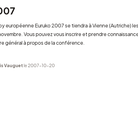
007
uby européenne
Euruko 2007
se tiendra à
Vienne
(Autriche) le
 novembre. Vous pouvez vous
inscrire
et prendre connaissanc
re général
à propos de la conférence.
is Vauguet
le 2007-10-20