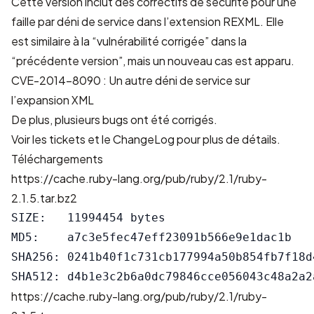
Cette version inclut des correctifs de sécurité pour une
faille par déni de service dans l’extension REXML. Elle
est similaire à la
“vulnérabilité corrigée”
dans la
“précédente version”
, mais un nouveau cas est apparu.
CVE-2014-8090 : Un autre déni de service sur
l’expansion XML
De plus, plusieurs bugs ont été corrigés.
Voir les
tickets
et le
ChangeLog
pour plus de détails.
Téléchargements
https://cache.ruby-lang.org/pub/ruby/2.1/ruby-
2.1.5.tar.bz2
SIZE:   11994454 bytes

MD5:    a7c3e5fec47eff23091b566e9e1dac1b

SHA256: 0241b40f1c731cb177994a50b854fb7f18d
https://cache.ruby-lang.org/pub/ruby/2.1/ruby-