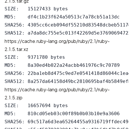
2.1.5.tar.gz
SIZE:   15127433 bytes

MD5:    df4c1b23f624a50513c7a78cb51a13dc

SHA256: 4305cc6ceb094df55210d83548dcbeb5117
https://cache.ruby-lang.org/pub/ruby/2.1/ruby-
2.1.5.tar.xz
SIZE:   9371780 bytes

MD5:    8a30ed4b022a24acbb461976c9c70789

SHA256: 22ba1eb8d475c9ed7e0541418d86044c1ea
https://cache.ruby-lang.org/pub/ruby/2.1/ruby-
2.1.5.zip
SIZE:   16657694 bytes

MD5:    810cd05eb03c00f89b0b03b10e9a3606

SHA256: 69c517a6d3ea65264455a9316719ffdec49