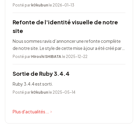
Posté par
k0kubun
le 2026-01-13
Refonte de l'identité visuelle de notre
site
Nous sommes ravis d’annoncer une refonte complète
de notre site. Le style de cette mise à jour a été créé par
Taeko Akatsuka.
Posté par
Hiroshi SHIBATA
le 2025-12-22
Sortie de Ruby 3.4.4
Ruby 3.4.4 est sorti.
Posté par
k0kubun
le 2025-05-14
Plus d'actualités...