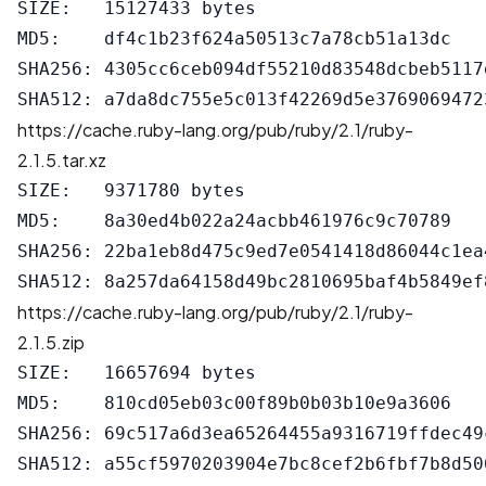
SIZE:   15127433 bytes

MD5:    df4c1b23f624a50513c7a78cb51a13dc

SHA256: 4305cc6ceb094df55210d83548dcbeb5117
https://cache.ruby-lang.org/pub/ruby/2.1/ruby-
2.1.5.tar.xz
SIZE:   9371780 bytes

MD5:    8a30ed4b022a24acbb461976c9c70789

SHA256: 22ba1eb8d475c9ed7e0541418d86044c1ea
https://cache.ruby-lang.org/pub/ruby/2.1/ruby-
2.1.5.zip
SIZE:   16657694 bytes

MD5:    810cd05eb03c00f89b0b03b10e9a3606

SHA256: 69c517a6d3ea65264455a9316719ffdec49