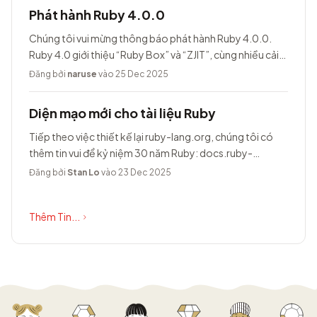
Phát hành Ruby 4.0.0
Chúng tôi vui mừng thông báo phát hành Ruby 4.0.0.
Ruby 4.0 giới thiệu “Ruby Box” và “ZJIT”, cùng nhiều cải
tiến khác.
Đăng bởi
naruse
vào 25 Dec 2025
Diện mạo mới cho tài liệu Ruby
Tiếp theo việc thiết kế lại ruby-lang.org, chúng tôi có
thêm tin vui để kỷ niệm 30 năm Ruby: docs.ruby-
lang.org có diện mạo hoàn toàn...
Đăng bởi
Stan Lo
vào 23 Dec 2025
Thêm Tin...