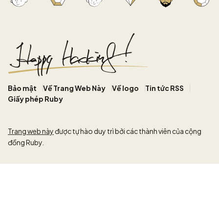
Bảo mật
Về Trang Web Này
Về logo
Tin tức RSS
Giấy phép Ruby
Trang web này
được tự hào duy trì bởi các thành viên của cộng
đồng Ruby.