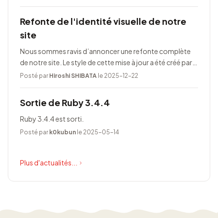
Refonte de l'identité visuelle de notre
site
Nous sommes ravis d’annoncer une refonte complète
de notre site. Le style de cette mise à jour a été créé par
Taeko Akatsuka.
Posté par
Hiroshi SHIBATA
le 2025-12-22
Sortie de Ruby 3.4.4
Ruby 3.4.4 est sorti.
Posté par
k0kubun
le 2025-05-14
Plus d'actualités...