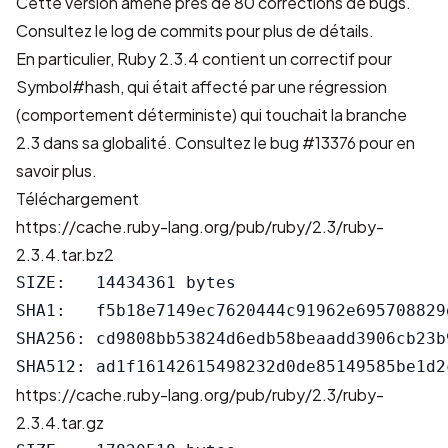
Cette version amène près de 80 corrections de bugs.
Consultez le
log de commits
pour plus de détails.
En particulier, Ruby 2.3.4 contient un correctif pour
Symbol#hash, qui était affecté par une régression
(comportement déterministe) qui touchait la branche
2.3 dans sa globalité. Consultez
le bug #13376
pour en
savoir plus.
Téléchargement
https://cache.ruby-lang.org/pub/ruby/2.3/ruby-
2.3.4.tar.bz2
SIZE:   14434361 bytes

SHA1:   f5b18e7149ec7620444c91962e695708829d
SHA256: cd9808bb53824d6edb58beaadd3906cb23b
https://cache.ruby-lang.org/pub/ruby/2.3/ruby-
2.3.4.tar.gz