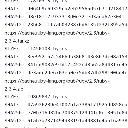
SIZE:   17820518 bytes

SHA1:   d064b9c69329ca2eb2956ad57b7192184178
SHA256: 98e18f17c933318d0e32fed3aea67e304f1
https://cache.ruby-lang.org/pub/ruby/2.3/ruby-
2.3.4.tar.xz
SIZE:   11450108 bytes

SHA1:   8ee952fa7c2466d53868143e867dc08a153e
SHA256: 341cd9032e9fd17c452ed8562a8d43f7e45
https://cache.ruby-lang.org/pub/ruby/2.3/ruby-
2.3.4.zip
SIZE:   19869837 bytes

SHA1:   47a926289e4f007b1a338617f925dd858ea3
SHA256: e70b716982be704375129d4fc0ef305fd8d