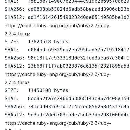
SHA1:   f5b18e7149ec7620444c91962e695708829d
SHA256: cd9808bb53824d6edb58beaadd3906cb23b
https://cache.ruby-lang.org/pub/ruby/2.3/ruby-
2.3.4.tar.gz
SIZE:   17820518 bytes

SHA1:   d064b9c69329ca2eb2956ad57b7192184178
SHA256: 98e18f17c933318d0e32fed3aea67e304f1
https://cache.ruby-lang.org/pub/ruby/2.3/ruby-
2.3.4.tar.xz
SIZE:   11450108 bytes

SHA1:   8ee952fa7c2466d53868143e867dc08a153e
SHA256: 341cd9032e9fd17c452ed8562a8d43f7e45
https://cache.ruby-lang.org/pub/ruby/2.3/ruby-