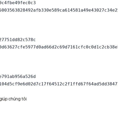
c4fbe49fec0c3

7751dd82c578c

791ab956a526d

giúp chúng tôi