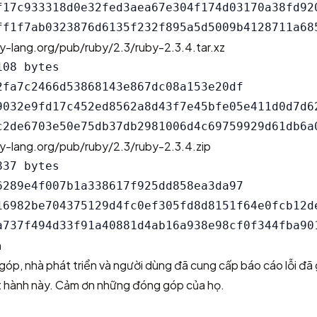
f17c933318d0e32fed3aea67e304f174d03170a38fd920
y-lang.org/pub/ruby/2.3/ruby-2.3.4.tar.xz
08 bytes

2fa7c2466d53868143e867dc08a153e20df

9032e9fd17c452ed8562a8d43f7e45bfe05e411d0d7d62
y-lang.org/pub/ruby/2.3/ruby-2.3.4.zip
37 bytes

6289e4f007b1a338617f925dd858ea3da97

16982be704375129d4fc0ef305fd8d8151f64e0fcb12de
h
óp, nhà phát triển và người dùng đã cung cấp báo cáo lỗi đã 
t hành này. Cảm ơn những đóng góp của họ.