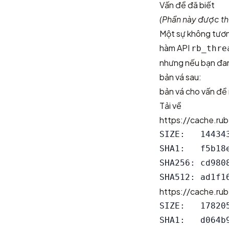
Vấn đề đã biết
(Phần này được th
Một sự không tương
hàm API
rb_thre
nhưng nếu bạn đan
bản vá sau:
bản vá cho vấn đề
Tải về
https://cache.rub
SIZE:   144343
SHA1:   f5b18
SHA256: cd980
https://cache.rub
SIZE:   178205
SHA1:   d064b