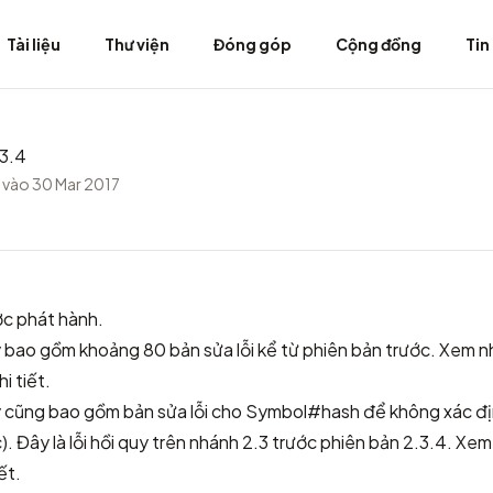
Tài liệu
Thư viện
Đóng góp
Cộng đồng
Tin
3.4
vào 30 Mar 2017
c phát hành.
 bao gồm khoảng 80 bản sửa lỗi kể từ phiên bản trước. Xem
n
i tiết.
 cũng bao gồm bản sửa lỗi cho Symbol#hash để không xác đị
). Đây là lỗi hồi quy trên nhánh 2.3 trước phiên bản 2.3.4. Xe
ết.