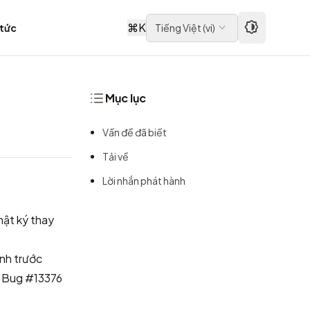
⌘
K
 tức
Tiếng Việt
(
vi
)
Mục lục
Vấn đề đã biết
Tải về
Lời nhắn phát hành
hật ký thay
nh trước
m
Bug #13376