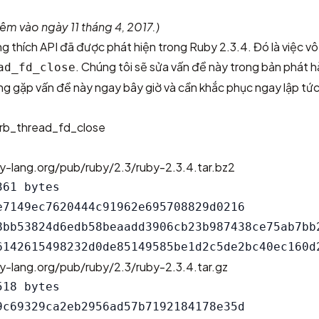
êm vào ngày 11 tháng 4, 2017.)
 thích API đã được phát hiện trong Ruby 2.3.4. Đó là việc vô 
. Chúng tôi sẽ sửa vấn đề này trong bản phát h
ad_fd_close
g gặp vấn đề này ngay bây giờ và cần khắc phục ngay lập tức
 rb_thread_fd_close
y-lang.org/pub/ruby/2.3/ruby-2.3.4.tar.bz2
61 bytes

e7149ec7620444c91962e695708829d0216

8bb53824d6edb58beaadd3906cb23b987438ce75ab7bb2
y-lang.org/pub/ruby/2.3/ruby-2.3.4.tar.gz
18 bytes

9c69329ca2eb2956ad57b7192184178e35d
