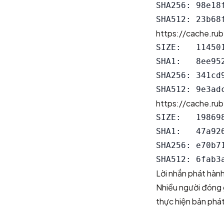
SHA256: 98e18
https://cache.rub
SIZE:   114501
SHA1:   8ee95
SHA256: 341cd
https://cache.rub
SIZE:   198698
SHA1:   47a92
SHA256: e70b7
Lời nhắn phát hàn
Nhiều người đóng g
thực hiện bản phá