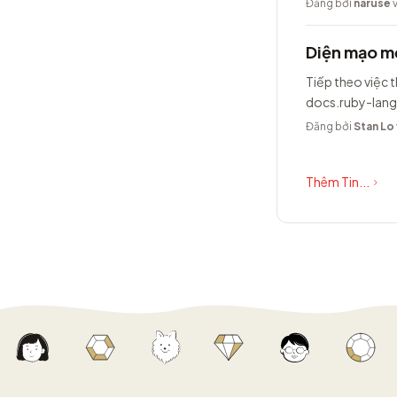
Đăng bởi
naruse
v
Diện mạo mớ
Tiếp theo việc t
docs.ruby-lang
Đăng bởi
Stan Lo
Thêm Tin...