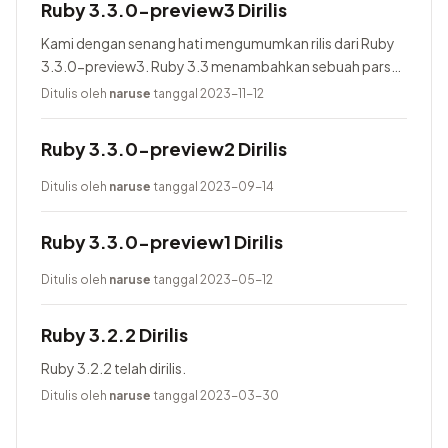
Ruby 3.3.0-preview3 Dirilis
Kami dengan senang hati mengumumkan rilis dari Ruby
3.3.0-preview3. Ruby 3.3 menambahkan sebuah parser
baru yang bernama Prism, menggunakan Lrama sebagai
Ditulis oleh
naruse
tanggal 2023-11-12
parser generator, menambahkan pure-Ruby...
Ruby 3.3.0-preview2 Dirilis
Ditulis oleh
naruse
tanggal 2023-09-14
Ruby 3.3.0-preview1 Dirilis
Ditulis oleh
naruse
tanggal 2023-05-12
Ruby 3.2.2 Dirilis
Ruby 3.2.2 telah dirilis.
Ditulis oleh
naruse
tanggal 2023-03-30