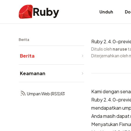
Ruby
Unduh
Do
Berita
Ruby 2.4.0-previe
Ditulis oleh
naruse
t
Berita
Diterjemahkan oleh 
Keamanan
Kami dengan senan
Umpan Web (RSS)
Ruby 2.4.0-previ
mendapatkan umpan
Anda masih dapat m
Menyatukan Fixnu