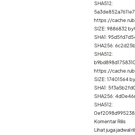
SHA512:
5a3de852a7611e
https://cache.rub
SIZE: 9886832 by
SHA1: 95d5fd7d
SHA256: 6c2d25
SHA512:
b9bd898d175831
https://cache.ru
SIZE: 17401564 b
SHA1: 5f3a5b2fd
SHA256: 4d0e46
SHA512:
0ef2098d995238
Komentar Rilis
Lihat juga jadwal ri