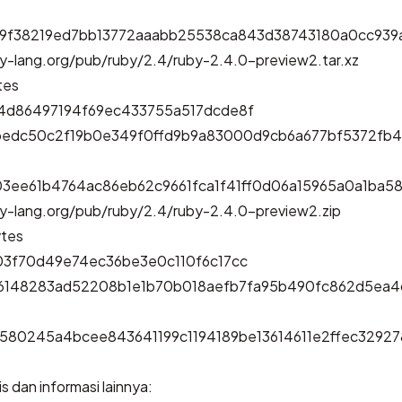
79f38219ed7bb13772aaabb25538ca843d38743180a0cc93
y-lang.org/pub/ruby/2.4/ruby-2.4.0-preview2.tar.xz
tes
54d86497194f69ec433755a517dcde8f
bedc50c2f19b0e349f0ffd9b9a83000d9cb6a677bf5372fb4
03ee61b4764ac86eb62c9661fca1f41ff0d06a15965a0a1ba
by-lang.org/pub/ruby/2.4/ruby-2.4.0-preview2.zip
ytes
03f70d49e74ec36be3e0c110f6c17cc
6148283ad52208b1e1b70b018aefb7fa95b490fc862d5ea
580245a4bcee843641199c1194189be13614611e2ffec3292
lis dan informasi lainnya: