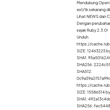
Mendukung OpenS
ext/tk sekarang di
Lihat
NEWS
dan
C
Dengan perubahan
sejak Ruby 2.3.0!
Unduh
https://cache.ru
SIZE: 12463225 b
SHA1: 95a501624
SHA256: 2224c5
SHA512:
0c9a59a2f57a99
https://cache.ru
SIZE: 15586514 b
SHA1: 492a13c4
SHA256: fec544