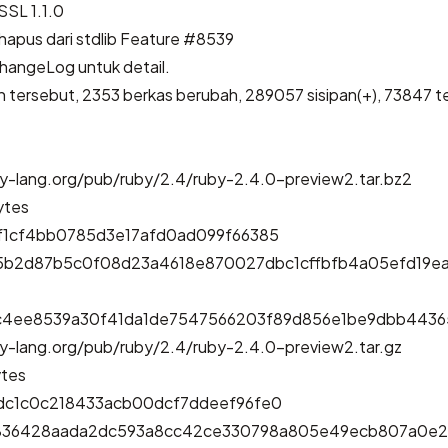
SL 1.1.0
hapus dari stdlib
Feature #8539
hangeLog
untuk detail.
 tersebut,
2353 berkas berubah, 289057 sisipan(+), 73847 t
by-lang.org/pub/ruby/2.4/ruby-2.4.0-preview2.tar.bz2
ytes
f1cf4bb0785d3e17afd0ad099f66385
5b2d87b5c0f08d23a4618e870027dbc1cffbfb4a05efd19ea
c4ee8539a30f41da1de7547566203f89d856e1be9dbb4436
by-lang.org/pub/ruby/2.4/ruby-2.4.0-preview2.tar.gz
ytes
ddc1c0c218433acb00dcf7ddeef96fe0
836428aada2dc593a8cc42ce330798a805e49ecb807a0e2