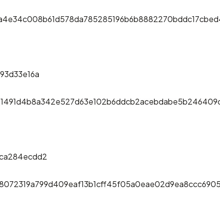
9a4e34c008b61d578da785285196b6b8882270bddc17cbe
93d33e16a
581491d4b8a342e527d63e102b6ddcb2acebdabe5b246409c
4ca284ecdd2
78072319a799d409eaf13b1cff45f05a0eae02d9ea8ccc690