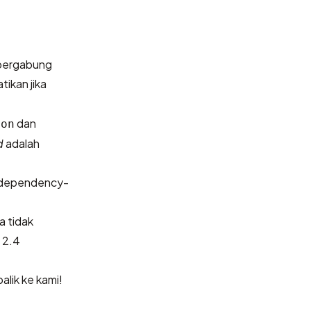
 bergabung
ikan jika
dan
ion
d
adalah
n dependency-
a tidak
 2.4
alik ke kami
!