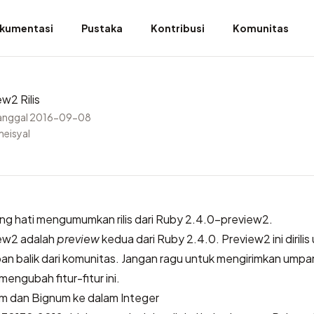
kumentasi
Pustaka
Kontribusi
Komunitas
w2 Rilis
anggal 2016-09-08
meisyal
g hati mengumumkan rilis dari Ruby 2.4.0-preview2.
ew2 adalah
preview
kedua dari Ruby 2.4.0. Preview2 ini dirilis
 balik dari komunitas. Jangan ragu untuk
mengirimkan umpan
engubah fitur-fitur ini.
m dan Bignum ke dalam Integer