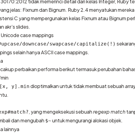
 30170:2012
tidak memerinci detail dari kelas Integer, Ruby te
 yang jelas: Fixnum dan Bignum. Ruby 2.4 menyatukan mereka
stensi C yang mempergunakan kelas Fixnum atau Bignum perlu
an
akr’s slides
.
 Unicode case mappings
sekaran
#upcase/downcase/swapcase/capitalize(!)
ings selain hanya ASCII case mappings.
ma
cakup perbaikan performa berikut termasuk perubahan baha
#min
dioptimalkan untuk tidak membuat sebuah
arra
[x, y].min
ntu.
, yang mengeksekusi sebuah
regexp match
tan
exp#match?
embali dan mengubah
untuk mengurangi alokasi objek.
$~
a lainnya