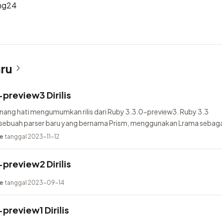
ng24
aru
preview3 Dirilis
nang hati mengumumkan rilis dari Ruby 3.3.0-preview3. Ruby 3.3
buah parser baru yang bernama Prism, menggunakan Lrama sebaga
ambahkan pure-Ruby...
e
tanggal 2023-11-12
preview2 Dirilis
e
tanggal 2023-09-14
preview1 Dirilis