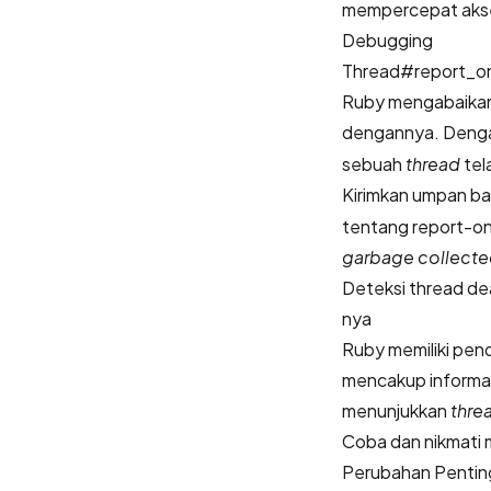
mempercepat ak
Debugging
Thread#report_on
Ruby mengabaika
dengannya. Deng
sebuah
thread
tel
Kirimkan umpan ba
tentang report-o
garbage collect
Deteksi thread d
nya
Ruby memiliki pen
mencakup informa
menunjukkan
thre
Coba dan nikmati
Perubahan Penting