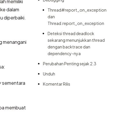
lah memiliki
 ke dalam
Thread#report_on_exception
dan
 diperbaiki.
Thread.report_on_exception
Deteksi thread deadlock
sekarang menunjukkan thread
g menangani
dengan backtrace dan
dependency-nya
Perubahan Penting sejak 2.3
sa:
Unduh
y
sementara
Komentar Rilis
pa membuat