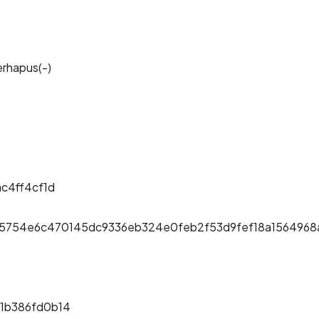
erhapus(-)
c4ff4cf1d
5754e6c470145dc9336eb324e0feb2f53d9fef18a1564968
1b386fd0b14