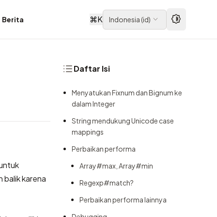
⌘
K
Berita
Indonesia
(
id
)
Daftar Isi
Menyatukan Fixnum dan Bignum ke
dalam Integer
String mendukung Unicode case
mappings
Perbaikan performa
 untuk
Array#max, Array#min
 balik
karena
Regexp#match?
Perbaikan performa lainnya
Debugging