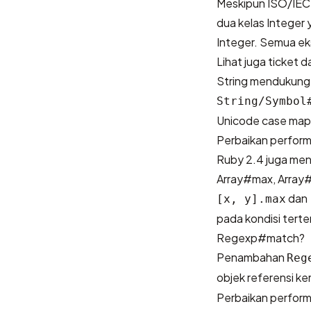
Meskipun
ISO/IEC
dua kelas Integer
Integer. Semua ek
Lihat juga
ticket
d
String mendukung
String/Symbol
Unicode case mapp
Perbaikan perfor
Ruby 2.4 juga men
Array#max, Array
dan
[x, y].max
pada kondisi terte
Regexp#match?
Penambahan
Reg
objek referensi k
Perbaikan perform