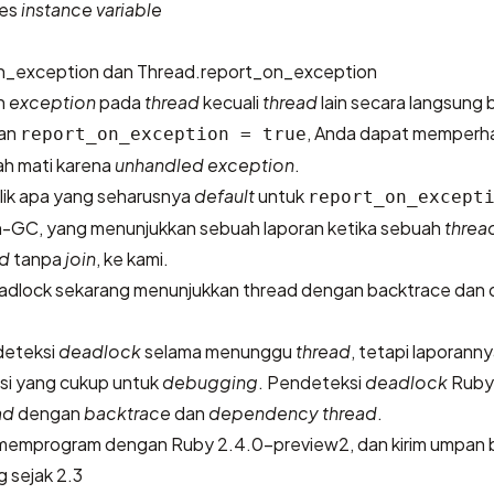
ses
instance variable
_exception dan Thread.report_on_exception
n
exception
pada
thread
kecuali
thread
lain secara langsung
an
, Anda dapat memperhat
report_on_exception = true
ah mati karena
unhandled exception
.
lik apa yang seharusnya
default
untuk
report_on_except
n-GC, yang menunjukkan sebuah laporan ketika sebuah
threa
ed
tanpa
join
, ke kami.
eadlock sekarang menunjukkan thread dengan backtrace da
deteksi
deadlock
selama menunggu
thread
, tetapi laporanny
si yang cukup untuk
debugging
. Pendeteksi
deadlock
Ruby
ad
dengan
backtrace
dan
dependency thread
.
 memprogram dengan Ruby 2.4.0-preview2, dan
kirim umpan b
 sejak 2.3