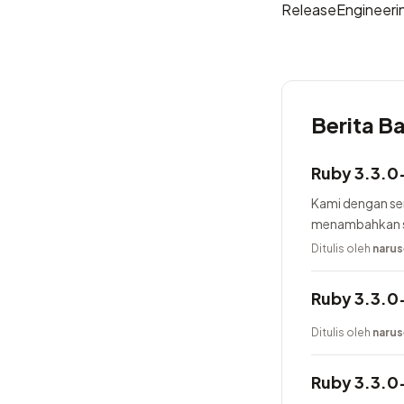
ReleaseEngineeri
Berita B
Ruby 3.3.0-
Kami dengan se
menambahkan se
generator, men
Ditulis oleh
narus
Ruby 3.3.0-
Ditulis oleh
narus
Ruby 3.3.0-