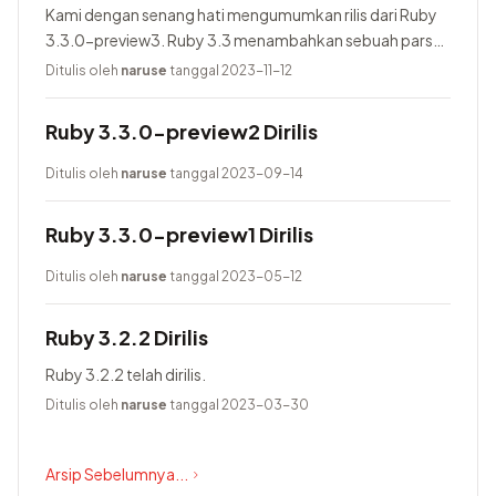
Kami dengan senang hati mengumumkan rilis dari Ruby
3.3.0-preview3. Ruby 3.3 menambahkan sebuah parser
baru yang bernama Prism, menggunakan Lrama sebagai
Ditulis oleh
naruse
tanggal 2023-11-12
parser generator, menambahkan pure-Ruby...
Ruby 3.3.0-preview2 Dirilis
Ditulis oleh
naruse
tanggal 2023-09-14
Ruby 3.3.0-preview1 Dirilis
Ditulis oleh
naruse
tanggal 2023-05-12
Ruby 3.2.2 Dirilis
Ruby 3.2.2 telah dirilis.
Ditulis oleh
naruse
tanggal 2023-03-30
Arsip Sebelumnya...