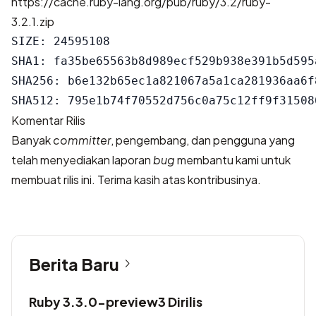
https://cache.ruby-lang.org/pub/ruby/3.2/ruby-
3.2.1.zip
SIZE: 24595108

SHA1: fa35be65563b8d989ecf529b938e391b5d595a
SHA256: b6e132b65ec1a821067a5a1ca281936aa6f
Komentar Rilis
Banyak
committer
, pengembang, dan pengguna yang
telah menyediakan laporan
bug
membantu kami untuk
membuat rilis ini. Terima kasih atas kontribusinya.
Berita Baru
Ruby 3.3.0-preview3 Dirilis