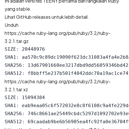
Ini adalah versi rilis TEENY pertama dari rangkaian Ruby
yang
stable
.
Lihat
GitHub releases
untuk lebih detail.
Unduh
https://cache.ruby-lang.org/pub/ruby/3.2/ruby-
3.2.1.tar.gz
SIZE: 20448976

SHA1: aa570c9c89dc19090f623dc31083a4fa4e2b8a
SHA256: 13d67901660ee3217dbd9dd56059346bd42
https://cache.ruby-lang.org/pub/ruby/3.2/ruby-
3.2.1.tar.xz
SIZE: 15094384

SHA1: eab9eaa05c6f572032e8c8f6108c9a4fe229dd
SHA256: 746c8661ae25449cbdc5297d1092702e93e