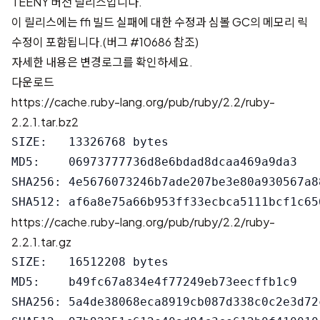
TEENY 버전 릴리스입니다.
이 릴리스에는 ffi 빌드 실패에 대한 수정과 심볼 GC의 메모리 릭
수정이 포함됩니다.(
버그 #10686
참조)
자세한 내용은
변경로그
를 확인하세요.
다운로드
https://cache.ruby-lang.org/pub/ruby/2.2/ruby-
2.2.1.tar.bz2
SIZE:   13326768 bytes

MD5:    06973777736d8e6bdad8dcaa469a9da3

SHA256: 4e5676073246b7ade207be3e80a930567a8
https://cache.ruby-lang.org/pub/ruby/2.2/ruby-
2.2.1.tar.gz
SIZE:   16512208 bytes

MD5:    b49fc67a834e4f77249eb73eecffb1c9

SHA256: 5a4de38068eca8919cb087d338c0c2e3d72