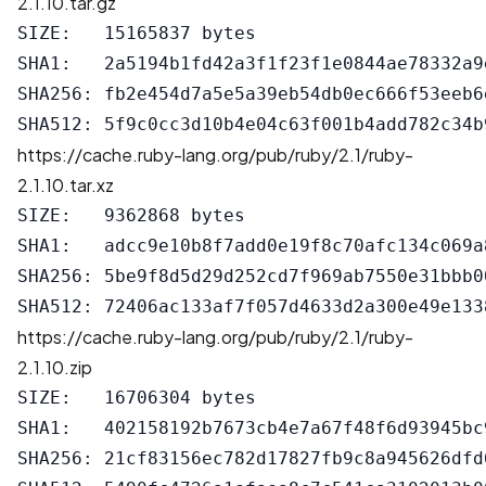
2.1.10.tar.gz
SIZE:   15165837 bytes

SHA1:   2a5194b1fd42a3f1f23f1e0844ae78332a9e
SHA256: fb2e454d7a5e5a39eb54db0ec666f53eeb6
https://cache.ruby-lang.org/pub/ruby/2.1/ruby-
2.1.10.tar.xz
SIZE:   9362868 bytes

SHA1:   adcc9e10b8f7add0e19f8c70afc134c069a8
SHA256: 5be9f8d5d29d252cd7f969ab7550e31bbb0
https://cache.ruby-lang.org/pub/ruby/2.1/ruby-
2.1.10.zip
SIZE:   16706304 bytes

SHA1:   402158192b7673cb4e7a67f48f6d93945bc9
SHA256: 21cf83156ec782d17827fb9c8a945626dfd