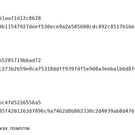
1aaf1d12c8628

5285719b6ad72

c4fd5226556a5

ках, помогли