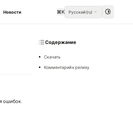
⌘
K
Новости
Русский
(
ru
)
Содержание
Скачать
Комментарий к релизу
я ошибок.