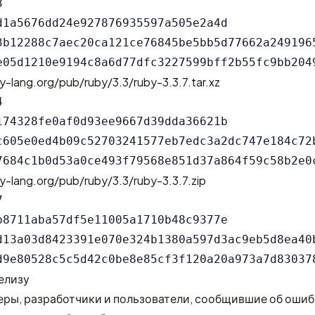


d1a5676dd24e927876935597a505e2a4d

3b12288c7aec20ca121ce76845be5bb5d77662a2491965
y-lang.org/pub/ruby/3.3/ruby-3.3.7.tar.xz


174328fe0af0d93ee9667d39dda36621b

c605e0ed4b09c52703241577eb7edc3a2dc747e184c72b
y-lang.org/pub/ruby/3.3/ruby-3.3.7.zip


b8711aba57df5e11005a1710b48c9377e

d13a03d8423391e070e324b1380a597d3ac9eb5d8ea40b
елизу
ры, разработчики и пользователи, сообщившие об ошиб