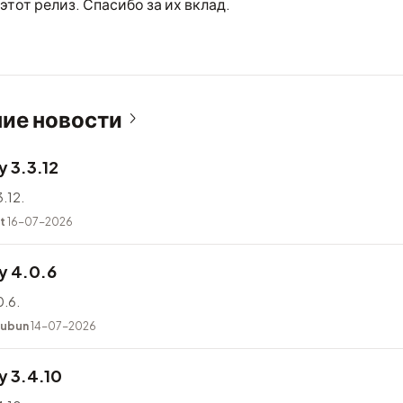
этот релиз. Спасибо за их вклад.
ие новости
 3.3.12
.12.
t
16-07-2026
y 4.0.6
.6.
kubun
14-07-2026
 3.4.10