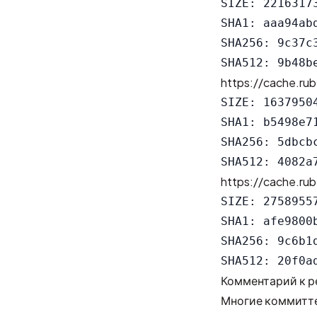
SIZE: 22163173
SHA1: aaa94ab
SHA256: 9c37c
https://cache.rub
SIZE: 16379504
SHA1: b5498e7
SHA256: 5dbcb
https://cache.rub
SIZE: 27589557
SHA1: afe9800
SHA256: 9c6b1
Комментарий к р
Многие коммитте