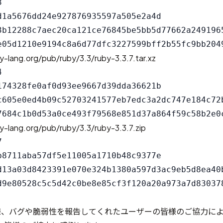


d1a5676dd24e927876935597a505e2a4d

3b12288c7aec20ca121ce76845be5bb5d77662a2491965
y-lang.org/pub/ruby/3.3/ruby-3.3.7.tar.xz


174328fe0af0d93ee9667d39dda36621b

c605e0ed4b09c52703241577eb7edc3a2dc747e184c72b
y-lang.org/pub/ruby/3.3/ruby-3.3.7.zip


b8711aba57df5e11005a1710b48c9377e

d13a03d8423391e070e324b1380a597d3ac9eb5d8ea40b
の皆様、バグや脆弱性を報告してくれたユーザーの皆様のご協力に