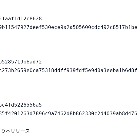
1aaf1d12c8628

5285719b6ad72

c4fd5226556a5

より本リリース