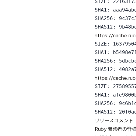
SIZE: 22163173
SHA1: aaa94ab
SHA256: 9c37c
https://cache.rub
SIZE: 16379504
SHA1: b5498e7
SHA256: 5dbcb
https://cache.rub
SIZE: 27589557
SHA1: afe9800
SHA256: 9c6b1
リリースコメント
Ruby 開発者