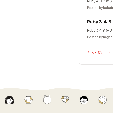
Ruby 4.0.
Posted by
k0ku
Ruby 3.4.
Ruby 3.4.
Posted by
nagac
もっと読む...