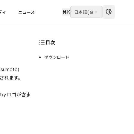
⌘
K
ティ
ニュース
日本語
(
ja
)
目次
ダウンロード
sumoto)
されます。
Ruby ロゴが含ま