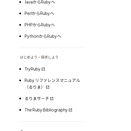
JavaからRubyへ
PerlからRubyへ
PHPからRubyへ
PythonからRubyへ
はじめよう・探求しよう
TryRuby
Ruby リファレンスマニュアル
（るりま）
るりまサーチ
The Ruby Bibliography