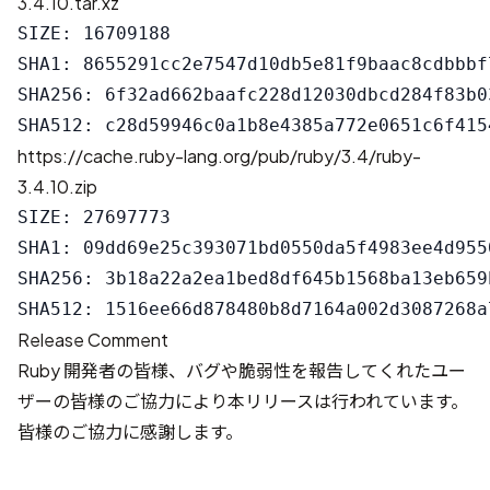
3.4.10.tar.xz
SIZE: 16709188

SHA1: 8655291cc2e7547d10db5e81f9baac8cdbbbf7
SHA256: 6f32ad662baafc228d12030dbcd284f83b0
https://cache.ruby-lang.org/pub/ruby/3.4/ruby-
3.4.10.zip
SIZE: 27697773

SHA1: 09dd69e25c393071bd0550da5f4983ee4d9550
SHA256: 3b18a22a2ea1bed8df645b1568ba13eb659
Release Comment
Ruby 開発者の皆様、バグや脆弱性を報告してくれたユー
ザーの皆様のご協力により本リリースは行われています。
皆様のご協力に感謝します。