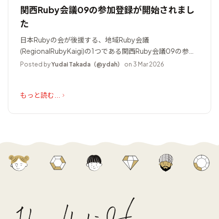
関西Ruby会議09の参加登録が開始されまし
た
日本Rubyの会が後援する、地域Ruby会議
(RegionalRubyKaigi)の1つである関西Ruby会議09の参加
登録が開始されました。
Posted by
Yudai Takada（@ydah）
on 3 Mar 2026
もっと読む...