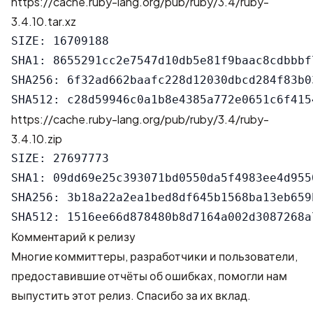
https://cache.ruby-lang.org/pub/ruby/3.4/ruby-
3.4.10.tar.xz
SIZE: 16709188

SHA1: 8655291cc2e7547d10db5e81f9baac8cdbbbf7
SHA256: 6f32ad662baafc228d12030dbcd284f83b0
https://cache.ruby-lang.org/pub/ruby/3.4/ruby-
3.4.10.zip
SIZE: 27697773

SHA1: 09dd69e25c393071bd0550da5f4983ee4d9550
SHA256: 3b18a22a2ea1bed8df645b1568ba13eb659
Комментарий к релизу
Многие коммиттеры, разработчики и пользователи,
предоставившие отчёты об ошибках, помогли нам
выпустить этот релиз. Спасибо за их вклад.