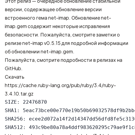
Этот релиз — очередное обновление стабильной
версии, содержащее обновление версии
встроенного гема net-imap. Обновление net-
imap.gem содержит некоторые исправления
безопасности. Пожалуйста, смотрите
заметки о
релизе net-imap v0.5.15
для подробной информации
об обновлении net-imap.gem.
Пожалуйста, смотрите подробности в
релизах на
GitHub
.
Скачать
https://cache.ruby-lang.org/pub/ruby/3.4/ruby-
3.4.10.tar.gz
SIZE: 22476870

SHA1: 5eac73bce00e770e19b50b69032578df9b2bb4
SHA256: ecee2d072a14f2d14347dd56dfd8fe5c313