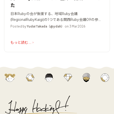
た
日本Rubyの会が後援する、地域Ruby会議
(RegionalRubyKaigi)の1つである関西Ruby会議09の参加
登録が開始されました。
Posted by
Yudai Takada（@ydah）
on 3 Mar 2026
もっと読む...