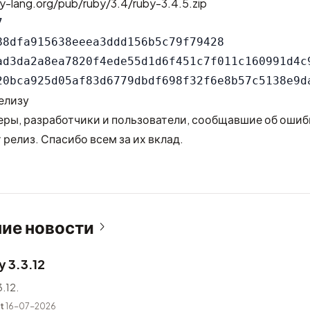
y-lang.org/pub/ruby/3.4/ruby-3.4.5.zip


88dfa915638eeea3ddd156b5c79f79428

ad3da2a8ea7820f4ede55d1d6f451c7f011c160991d4c9
елизу
ры, разработчики и пользователи, сообщавшие об ошиб
 релиз. Спасибо всем за их вклад.
ие новости
 3.3.12
.12.
t
16-07-2026