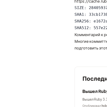
https://cache.rub
SIZE: 28405937
SHA1: 33cb173
SHA256: e1672
Комментарий к р
Многие коммитте
подготовить этот
Последн
Вышел Ruby
Вышел Ruby 3.3
Опубликовал
hsb