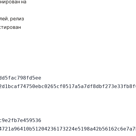
анирован на
лей, релиз
ктирован
d5fac798fd5ee

9e2fb7e459536
