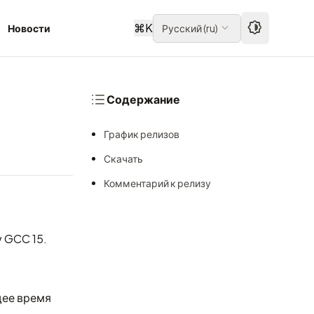
⌘
K
Новости
Русский
(
ru
)
Содержание
График релизов
Скачать
Комментарий к релизу
 GCC 15.
щее время