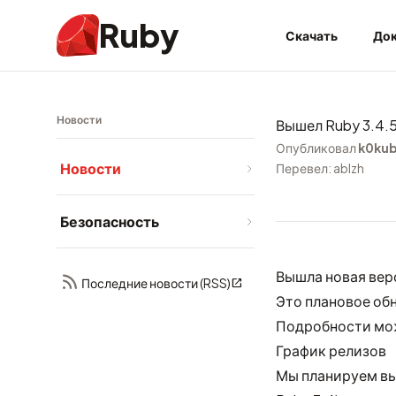
Ruby
Скачать
Док
Новости
Вышел Ruby 3.4.
Опубликовал
k0ku
Новости
Перевел: ablzh
Безопасность
Вышла новая верс
Последние новости (RSS)
Это плановое об
Подробности мо
График релизов
Мы планируем вы