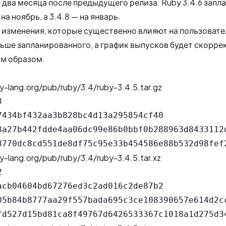
 два месяца после предыдущего релиза. Ruby 3.4.6 запл
 на ноябрь, а 3.4.8 — на январь.
 изменения, которые существенно влияют на пользовате
ьше запланированного, а график выпусков будет скорре
м образом.
y-lang.org/pub/ruby/3.4/ruby-3.4.5.tar.gz


7434bf432aa3b828bc4d13a295854cf40

8a27b442fdde4aa06dc99e86b0bbf0b288963d8433112d
y-lang.org/pub/ruby/3.4/ruby-3.4.5.tar.xz


acb04604bd67276ed3c2ad016c2de87b2

05b84b8777aa29f557bada695c3ce108390657e614d2cc