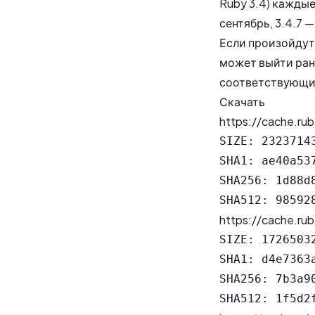
Ruby 3.4) каждые
сентябрь, 3.4.7 —
Если произойдут
может выйти ран
соответствующи
Скачать
https://cache.rub
SIZE: 23237143
SHA1: ae40a53
SHA256: 1d88d
https://cache.rub
SIZE: 17265032
SHA1: d4e7363
SHA256: 7b3a9