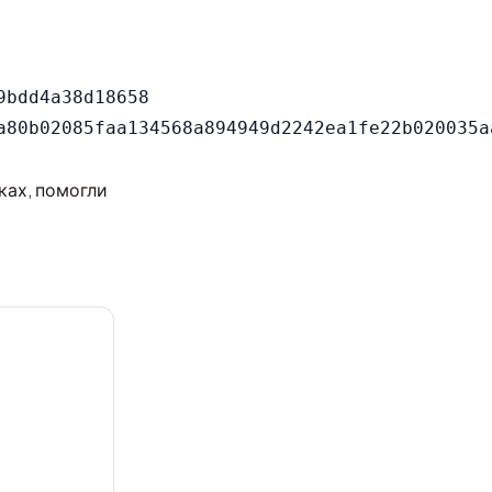
bdd4a38d18658

ках, помогли